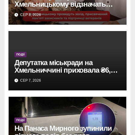
Хмельницькому відзначать
захисників та підтримають
СЕР 8, 2026
ветеранів.
ПОДІЇ
Депутатка міськради на
Хмельниччині приховала ₴6,4
млн: винесено вирок
СЕР 7, 2026
ПОДІЇ
На Панаса Мирного зупинили