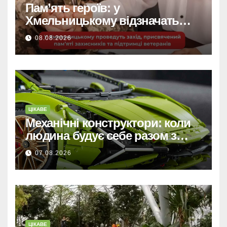
Пам’ять героїв: у
Хмельницькому відзначать
захисників та підтримають
08.08.2026
ветеранів.
ЦІКАВЕ
Механічні конструктори: коли
людина будує себе разом з
машиною
07.08.2026
ЦІКАВЕ