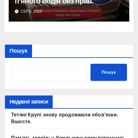
п’яного водія без прав.
СЕР 6, 2026
Пошук
Пошук
Недавні записи
Тетяні Крупі знову продовжили обов’язки.
Вшосте.
Пам’ять героїв: у Хмельницькому відзначать