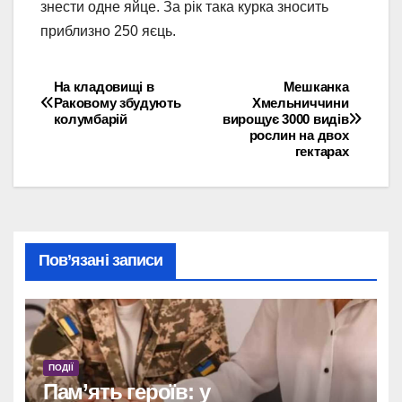
знести одне яйце. За рік така курка зносить
приблизно 250 яєць.
На кладовищі в
Мешканка
Навігація
Раковому збудують
Хмельниччини
колумбарій
вирощує 3000 видів
записів
рослин на двох
гектарах
Пов’язані записи
ПОДІЇ
Пам’ять героїв: у