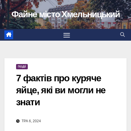
Перейти
Файне місто Хмельницький
до
вмісту
ПОДІЇ
7 фактів про куряче
яйце, які ви могли не
знати
ТРА 6, 2024