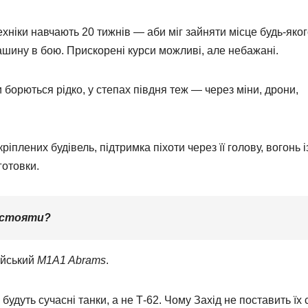
хніки навчають 20 тижнів — аби міг зайняти місце будь-яко
ашину в бою. Прискорені курси можливі, але небажані.
 борються рідко, у степах півдня теж — через міни, дрони,
іплених будівель, підтримка піхоти через її голову, вогонь і
готовки.
тистояти?
ійський
M1A1 Abrams
.
будуть сучасні танки, а не Т-62. Чому Захід не поставить їх 