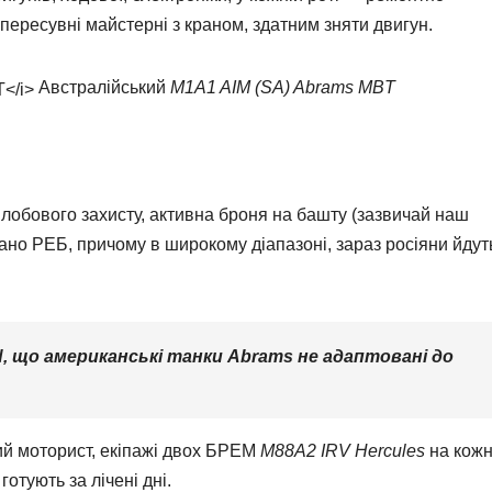
пересувні майстерні з краном, здатним зняти двигун.
Австралійський
M1A1 AIM (SA) Abrams MBT
 лобового захисту, активна броня на башту (зазвичай наш
жано РЕБ, причому в широкому діапазоні, зараз росіяни йдуть
N
, що американські танки
Abrams
не адаптовані до
ий моторист, екіпажі двох БРЕМ
M88A2 IRV
Hercules
на кож
готують за лічені дні.