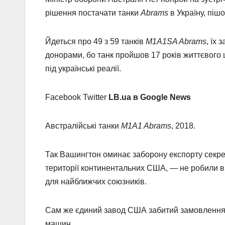
рішення постачати танки
Abrams
в Україну, піш
Йдеться про 49 з 59 танків
M1A1SA Abrams
, їх
донорами, бо танк пройшов 17 років життєвого ц
під українські реалії.
Facebook Twitter
LB.ua в Google News
Австралійські танки
M1A1 Abrams
, 2018.
Так Вашингтон оминає заборону експорту секрет
території континентальних США, — не робили вин
для найближчих союзників.
Сам же єдиний завод США забитий замовленням
машин.