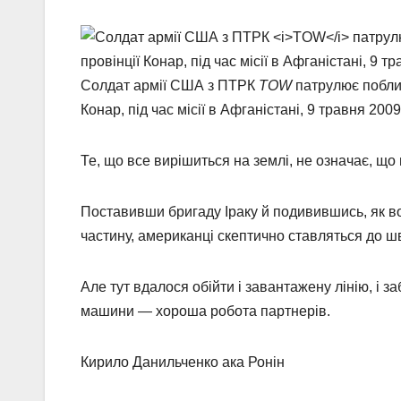
Солдат армії США з ПТРК
TOW
патрулює поблиз
Конар, під час місії в Афганістані, 9 травня 2009
Те, що все вирішиться на землі, не означає, щ
Поставивши бригаду Іраку й подивившись, як во
частину, американці скептично ставляться до шв
Але тут вдалося обійти і завантажену лінію, і з
машини — хороша робота партнерів.
Кирило Данильченко ака Ронін