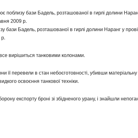
у бази Бадель, розташованої в гирлі долини Наранг у прові
 р.
о все вирішиться танковими колонами.
ни її перевели в стан небоєготовності, убивши матеріальну
идкого освоєння танкової техніки.
аборону експорту броні зі збідненого урану, і знайшли непога