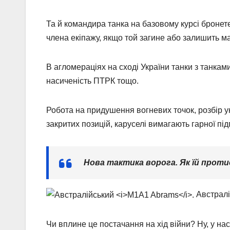
Та й командира танка на базовому курсі бронете
члена екіпажу, якщо той загине або залишить м
В агломераціях на сході України танки з танками
насиченість ПТРК тощо.
Робота на придушення вогневих точок, розбір укр
закритих позицій, каруселі вимагають гарної під
Нова тактика ворога. Як їй про
Австрал
Чи вплине це постачання на хід війни? Ну, у нас 