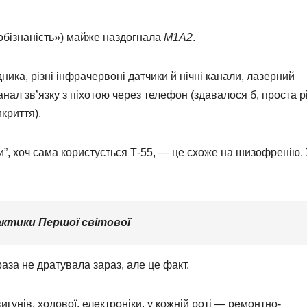
обізнаність») майже наздогнала
M1A2
.
ника, різні інфрачервоні датчики й нічні канали, лазерний
ал зв’язку з піхотою через телефон (здавалося б, проста рі
икриття).
и”, хоч сама користується Т-55, — це схоже на шизофренію. 
актики Першої світової
аза не дратувала зараз, але це факт.
игунів, ходової, електроніки, у кожній роті — ремонтно-