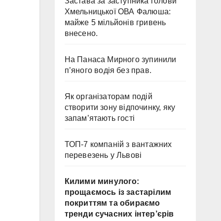
Застава за заступника голови
Хмельницької ОВА Фалюша:
майже 5 мільйонів гривень
внесено.
На Панаса Мирного зупинили
п’яного водія без прав.
Як організаторам подій
створити зону відпочинку, яку
запам’ятають гості
ТОП-7 компаній з вантажних
перевезень у Львові
Килими минулого:
прощаємось із застарілим
покриттям та обираємо
тренди сучасних інтер’єрів