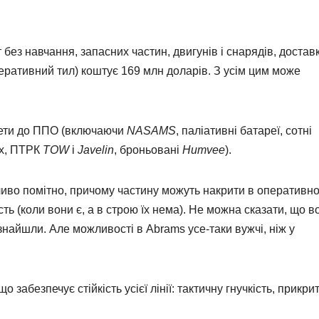
без навчання, запасних частин, двигунів і снарядів, доставк
перативний тил) коштує 169 млн доларів. З усім цим може
кети до ППО (включаючи
NASAMS
, паліативні батареї, сотні
ах, ПТРК
TOW
і
Javelin
, броньовані
Humvee
).
ливо помітно, причому частину можуть накрити в оперативн
ть (коли вони є, а в строю їх нема). Не можна сказати, що в
найшли. Але можливості в Abrams усе-таки вужчі, ніж у
абезпечує стійкість усієї лінії: тактичну гнучкість, прикрит