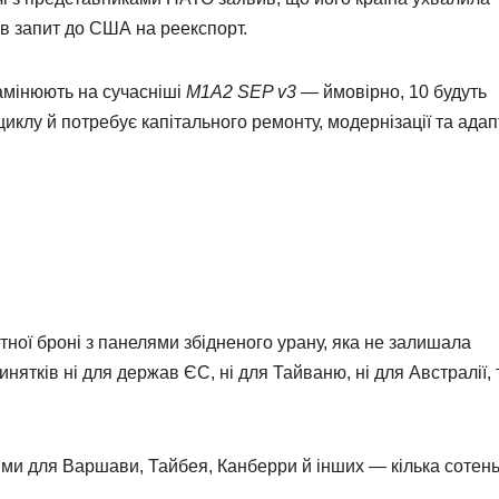
ов запит до США на реекспорт.
 замінюють на сучасніші
M1A2 SEP v3
— ймовірно, 10 будуть
иклу й потребує капітального ремонту, модернізації та адап
ної броні з панелями збідненого урану, яка не залишала
ятків ні для держав ЄС, ні для Тайваню, ні для Австралії, 
и для Варшави, Тайбея, Канберри й інших — кілька сотен