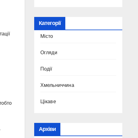
Категорії
тації
Місто
Огляди
Події
Хмельниччина
Цікаве
тобто
Архіви
ь