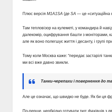
Плюс версія
M1A1SA
(де
SA
— це «ситуаційна 
Там тепловізор на кулеметі, у командира й навід
далекомір, оцифрування башти з моніторами, кан
але як воно полегшує життя і десанту, і групі пр
Тому коли Москва каже: “передає застарілі танк
ми всі вже давно звикли.
Танки-черепахи і повернення до т
Але це означає, що швидко не буде. Як би ця фр
По-перше, необхідно готувати тил: фахівців з дв