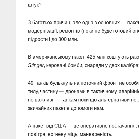
штук?
З багатьох причин, але одна з основних — пакет 
модернізації, ремонтів (поки не буде готовий о
підрости і до 300 млн.
В американському пакеті 425 млн коштують ра
Stinger
, керовані бомби, снаряди у двох калібр
49 танків булькнуть на поточний фронт не особ
тилу, частину — дронами в тактичному, аварійніс
не важливі — танкам поки що альтернативи не з
звичайних пакетів допомоги нам.
А пакет від США — це оперативне постачання, що з
повітря, вогневу міць, маневреність.