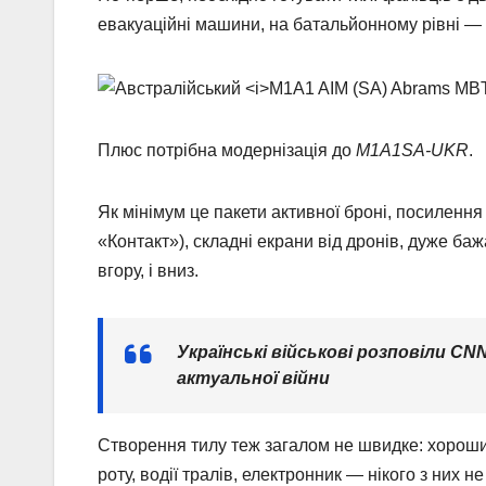
евакуаційні машини, на батальйонному рівні — 
Плюс потрібна модернізація до
M1A1SA-UKR
.
Як мінімум це пакети активної броні, посилення
«Контакт»), складні екрани від дронів, дуже ба
вгору, і вниз.
Українські військові розповіли
CN
актуальної війни
Створення тилу теж загалом не швидке: хорош
роту, водії тралів, електронник — нікого з них не 