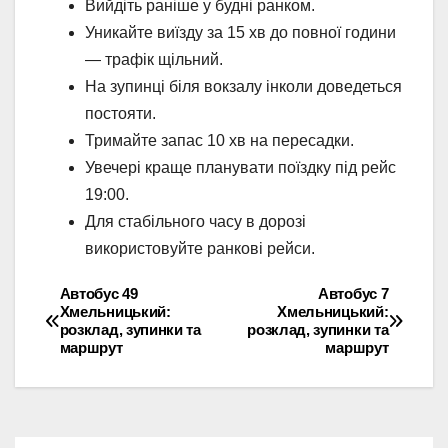
Вийдіть раніше у будні ранком.
Уникайте виїзду за 15 хв до повної години
— трафік щільний.
На зупинці біля вокзалу інколи доведеться
постояти.
Тримайте запас 10 хв на пересадки.
Увечері краще планувати поїздку під рейс
19:00.
Для стабільного часу в дорозі
використовуйте ранкові рейси.
Автобус 49
Автобус 7
Навігація
Хмельницький:
Хмельницький:
розклад, зупинки та
розклад, зупинки та
записів
маршрут
маршрут