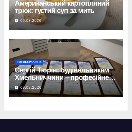
Американський картопляний
трюк: густий суп за мить
09.08.2026
ХМЕЛЬНИЧЧИНА
Сергій Тюрін: будівельникам
Хмельниччини – професійне
свято та державні відзнаки.
09.08.2026