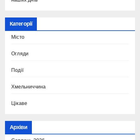
Категорії
Місто
Огляди
Події
Хмельниччина
Цікаве
Архіви