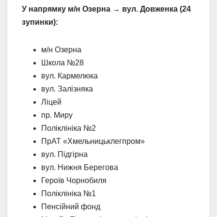
У напрямку м/н Озерна → вул. Довженка (24
зупинки):
м/н Озерна
Школа №28
вул. Кармелюка
вул. Залізняка
Ліцей
пр. Миру
Поліклініка №2
ПрАТ «Хмельницьклегпром»
вул. Підгірна
вул. Нижня Берегова
Героїв Чорнобиля
Поліклініка №1
Пенсійний фонд