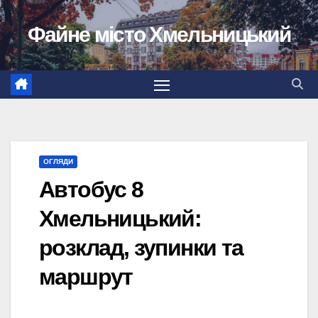
Перейти
Файне місто Хмельницький
до
вмісту
ОГЛЯДИ
Автобус 8
Хмельницький:
розклад, зупинки та
маршрут