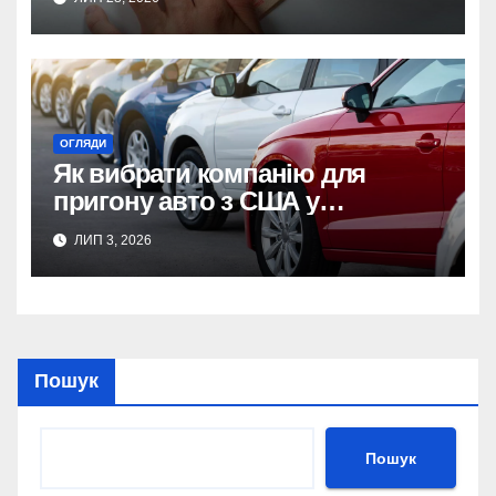
документів
ОГЛЯДИ
Як вибрати компанію для
пригону авто з США у
Хмельницькому: поради та
ЛИП 3, 2026
досвід користувачів
Пошук
Пошук