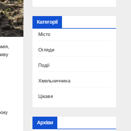
Категорії
Місто
рмія,
Огляди
ливу
Події
Хмельниччина
Цікаве
року
Архіви