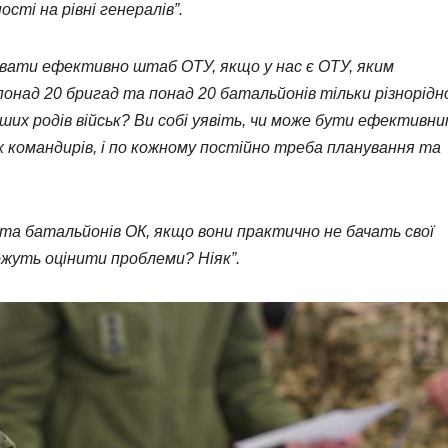
ості на рівні генералів”.
увати ефективно штаб ОТУ, якщо у нас є ОТУ, яким
понад 20 бригад та понад 20 батальйонів тільки різнорідн
інших родів військ? Ви собі уявіть, чи може бути ефективн
их командирів, і по кожному постійно треба планування та
та батальйонів ОК, якщо вони практично не бачать свої
 можуть оцінити проблеми? Ніяк”.