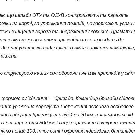
алів, що штаби ОТУ та ОСУВ контролюють та карають
очки на карті, за утримання позицій, не звертаючи уваги 
блеми знищення ворога та збереження своїх сил. Драмати
ктичними можливостями призводив та призводить до
, де планування закладається з самого початку помилкове
 рішень.
 структурою наших сил оборони і не має прикладів у світ
ю формою є з’єднання — бригада. Командир бригади відпові
вдання ураження ворогу та збереження власного особового
лоси оборони бригад у нас від 4 до 20 км, в залежності від
 дій наразі біля 800 км. Якщо порахувати відкриті джере
рнуто понад 100, плюс сотні окремих підрозділів, батальйон