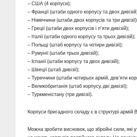
– США (4 корпуси);
– Франції (штаби одного корпусу та двох дивізій)
– Німеччини (штаби двох корпусів та три дивізії)
– Греції (штаби двох корпусів і п’яти дивізій);
– Італії (штаби одного корпусу та трьох дивізій);
– Польщі (штаб корпусу та чотири дивізії);
– Румунії (штаби трьох дивізій);
– Іспанії (штаби корпусу та двох дивізій);
– Швеції (штаб дивізії);
– Туреччини (штаби чотирьох армій, дев’яти корпу
– Великобританія (штаб корпусу, дві дивізії);
– Туркменістану (три дивізії).
Корпуси бригадного складу є в структурі армій В
Можна зробити висновок, що збройні сили, які у