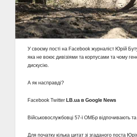
У своєму пості на Facebook журналіст Юрій Бутус
яка не воює дивізіями та корпусами та чому ге
дискусію.
А як насправді?
Facebook Twitter
LB.ua в Google News
Військовослужбовці 57-ї ОМБр відпочивають та
Для початку кілька цитат зі згаданого поста Юрі