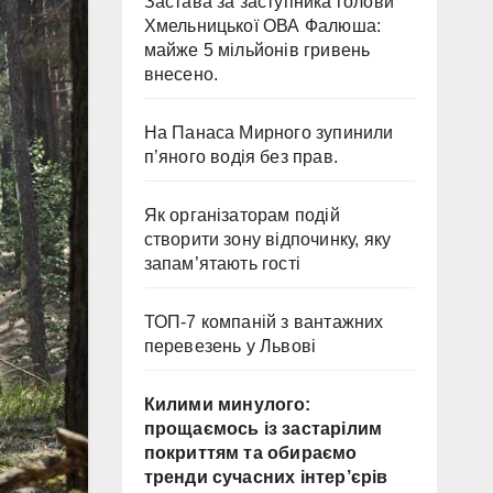
Застава за заступника голови
Хмельницької ОВА Фалюша:
майже 5 мільйонів гривень
внесено.
На Панаса Мирного зупинили
п’яного водія без прав.
Як організаторам подій
створити зону відпочинку, яку
запам’ятають гості
ТОП-7 компаній з вантажних
перевезень у Львові
Килими минулого:
прощаємось із застарілим
покриттям та обираємо
тренди сучасних інтер’єрів