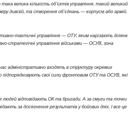
о така велика кількість об’єктів управління, такий великий
іру дивізій, та створення об’єднань — корпусів або армій.
ативно-тактичні управління — ОТУ, яким нарізають ділянки
но-стратегічні управління військами — ОСУВ, зона
 у нас адміністративно входять в структуру окремих
 підпорядковують свої сили фронтовим ОТУ та ОСУВ, які
я людей відповідають ОК та бригади. А за смуги та точки
дають за досягнення результатів у бойових діях. І все це 