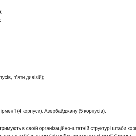
;
;
сів, п’яти дивізій);
ірменії (4 корпуси), Азербайджану (5 корпусів).
тримують в своїй організаційно-штатній структурі штаби кор