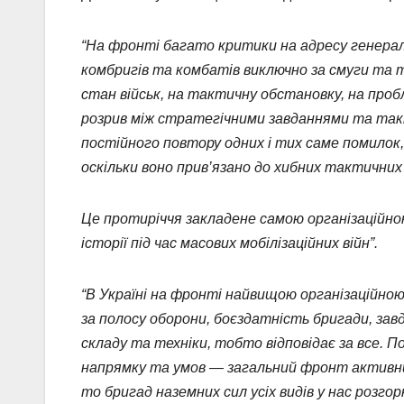
“На фронті багато критики на адресу генер
комбригів та комбатів виключно за смуги та т
стан військ, на тактичну обстановку, на про
розрив між стратегічними завданнями та та
постійного повтору одних і тих саме помилок
оскільки воно прив’язано до хибних тактичних
Це протиріччя закладене самою організаційною
історії під час масових мобілізаційних війн”.
“В Україні на фронті найвищою організаційно
за полосу оборони, боєздатність бригади, за
складу та техніки, тобто відповідає за все. По
напрямку та умов — загальний фронт активних
то бригад наземних сил усіх видів у нас розго