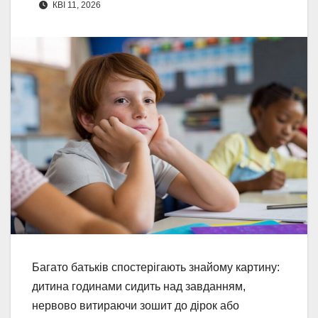
КВІ 11, 2026
Багато батьків спостерігають знайому картину:
дитина годинами сидить над завданням,
нервово витираючи зошит до дірок або