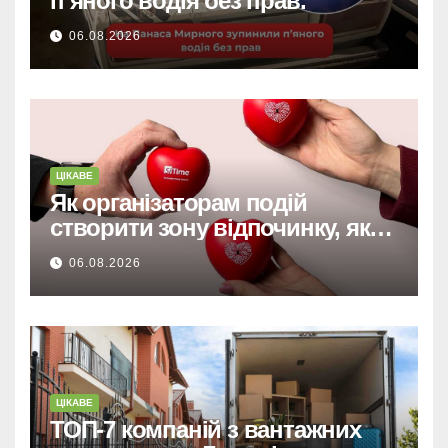
п’яного водія без прав.
06.08.2026
ЦІКАВЕ
Як організаторам подій
створити зону відпочинку, яку
запам’ятають гості
06.08.2026
ЦІКАВЕ
ТОП-7 компаній з вантажних