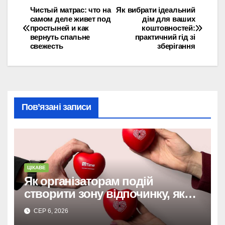
Чистый матрас: что на
Як вибрати ідеальний
Навігація
самом деле живет под
дім для ваших
простыней и как
коштовностей:
записів
вернуть спальне
практичний гід зі
свежесть
зберігання
Пов’язані записи
ЦІКАВЕ
Як організаторам подій
створити зону відпочинку, яку
запам’ятають гості
СЕР 6, 2026