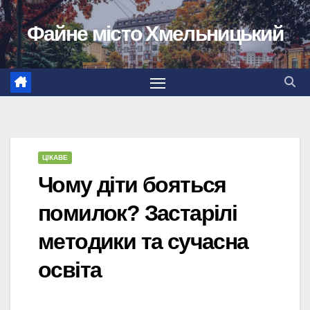
Перейти
Файне місто Хмельницький
до
вмісту
ЦІКАВЕ
Чому діти бояться
помилок? Застарілі
методики та сучасна
освіта