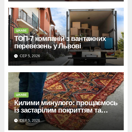
ЦІКАВЕ
ТОП-7 компаній з вантажних
перевезень у Львові
СЕР 5, 2026
ЦІКАВЕ
Килими минулого: прощаємось
із застарілим покриттям та
обираємо тренди сучасних
СЕР 5, 2026
інтер’єрів