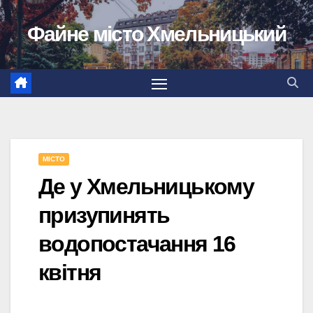
Перейти
Файне місто Хмельницький
до
вмісту
МІСТО
Де у Хмельницькому
призупинять
водопостачання 16
квітня