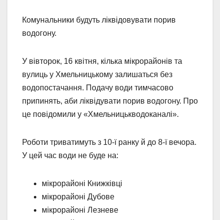
Комунальники будуть ліквідовувати порив
водогону.
У вівторок, 16 квітня, кілька мікрорайонів та
вулиць у Хмельницькому залишаться без
водопостачання. Подачу води тимчасово
припинять, аби ліквідувати порив водогону. Про
це повідомили у «Хмельницькводоканалі».
Роботи триватимуть з 10-ї ранку й до 8-ї вечора.
У цей час води не буде на:
мікрорайоні Книжківці
мікрорайоні Дубове
мікрорайоні Лезневе