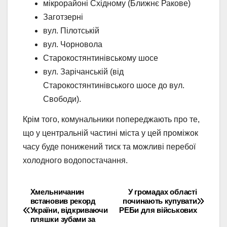
мікрорайоні Східному (Ближнє Ракове)
Заготзерні
вул. Пілотській
вул. Чорновола
Старокостянтинівському шосе
вул. Зарічанській (від
Старокостянтинівського шосе до вул.
Свободи).
Крім того, комунальники попереджають про те,
що у центральній частині міста у цей проміжок
часу буде понижений тиск та можливі перебої
холодного водопостачання.
Хмельничанин
У громадах області
Навігація
встановив рекорд
починають купувати
України, відкриваючи
РЕБи для військових
записів
пляшки зубами за