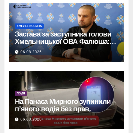
ХМЕЛЬНИЧЧИНА
Застава за заступника голови
Хмельницької ОВА Фалюша:
майже 5 мільйонів гривень
06.08.2026
внесено.
ПОДІЇ
На Панаса Мирного зупинили
п’яного водія без прав.
06.08.2026