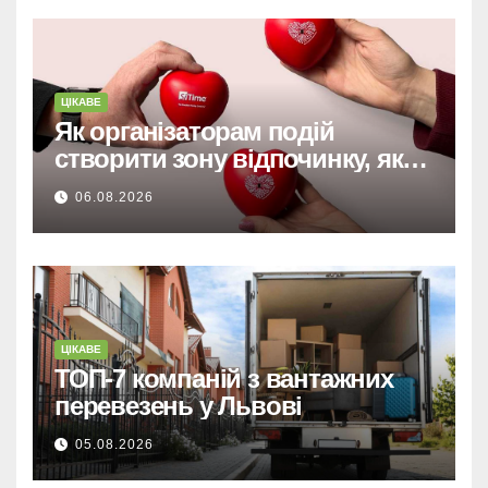
ЦІКАВЕ
Як організаторам подій
створити зону відпочинку, яку
запам’ятають гості
06.08.2026
ЦІКАВЕ
ТОП-7 компаній з вантажних
перевезень у Львові
05.08.2026