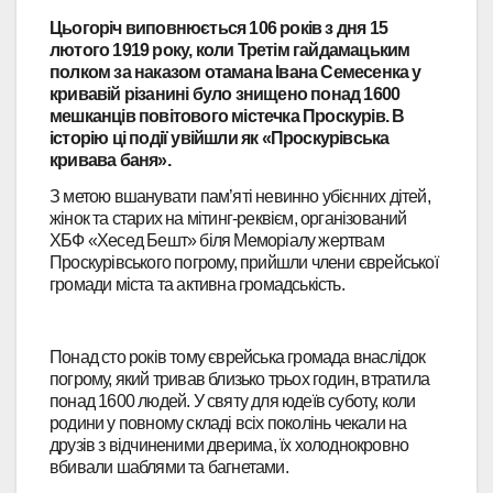
Цьогоріч виповнюється 106 років з дня 15
лютого 1919 року, коли Третім гайдамацьким
полком за наказом отамана Івана Семесенка у
кривавій різанині було знищено понад 1600
мешканців повітового містечка Проскурів. В
історію ці події увійшли як «Проскурівська
кривава баня».
З метою вшанувати пам’яті невинно убієнних дітей,
жінок та старих на мітинг-реквієм, організований
ХБФ «Хесед Бешт» біля Меморіалу жертвам
Проскурівського погрому, прийшли члени єврейської
громади міста та активна громадськість.
Понад сто років тому єврейська громада внаслідок
погрому, який тривав близько трьох годин, втратила
понад 1600 людей. У святу для юдеїв суботу, коли
родини у повному складі всіх поколінь чекали на
друзів з відчиненими дверима, їх холоднокровно
вбивали шаблями та багнетами.