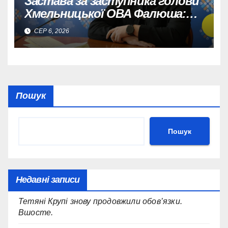
Застава за заступника голови
Хмельницької ОВА Фалюша:
майже 5 мільйонів гривень
СЕР 6, 2026
внесено.
Пошук
Пошук
Недавні записи
Тетяні Крупі знову продовжили обов’язки.
Вшосте.