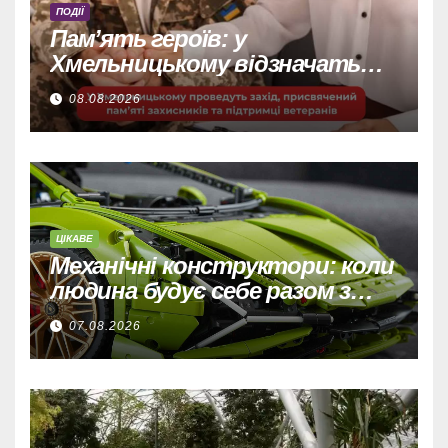
ПОДІЇ
Пам’ять героїв: у
Хмельницькому відзначать
захисників та підтримають
08.08.2026
ветеранів.
ЦІКАВЕ
Механічні конструктори: коли
людина будує себе разом з
машиною
07.08.2026