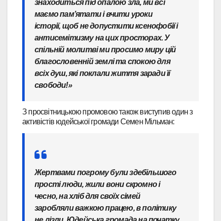
знаходиться під опалою зла, ми всі
маємо пам’ятати і вчити уроки
історії, щоб не допустити ксенофобії і
антисемітизму на цих просторах. У
спільній молитві ми просимо миру цій
благословенній землі та спокою для
всіх душ, які поклали життя заради її
свободи!»
З просвітницькою промовою також виступив один з
активістів юдейської громади Семен Мільман:
Жертвами погрому були здебільшого
прості люди, жили вони скромно і
чесно, на хліб для своїх сімей
заробляли важкою працею, в політику
не лізли. Юдейська громада на початку