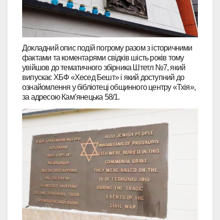
Докладний опис подій погрому разом з історичними
фактами та коментарями свідків шість років тому
увійшов до тематичного збірника Штетл №7, який
випускає ХБФ «Хесед Бешт» і який доступний до
ознайомлення у бібліотеці общинного центру «Тхія»,
за адресою Кам’янецька 58/1.