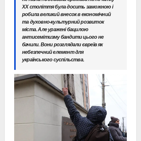
ХХ століття була досить заможною і
робила великий внесок в економічний
та духовно-культурний розвиток
міста. Але уражені бацилою
антисемітизму бандити цього не
бачили. Вони розглядали євреїв як
небезпечний елемент для
українського суспільства.