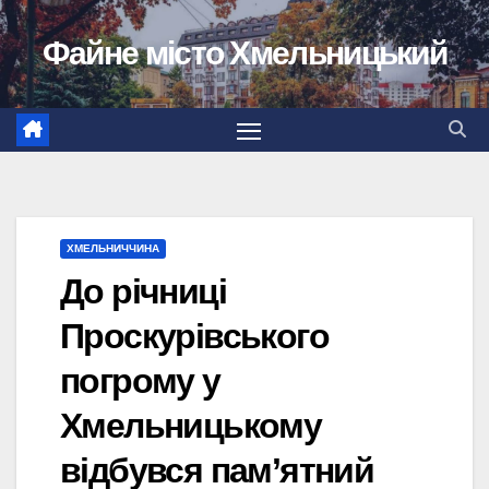
Перейти
Файне місто Хмельницький
до
вмісту
ХМЕЛЬНИЧЧИНА
До річниці
Проскурівського
погрому у
Хмельницькому
відбувся пам’ятний