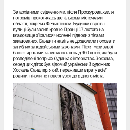
За архівними свідченнями, після Проскурова хвиля
погромів прокотилась ще кількома містечками
області, зокрема Фельштином. Будинки євреїв і
вулиці були залиті кров’ю. Вранці 17 лютого на
кладовище з’їхалися численні підводи з тілами
закатованих. Бандити навіть не дозволили поховати
загиблих за юдейськими законами. Після «кривавої
бані» сиротами залишились понад 960 дітей, які були
розподілені по трьох будинках-інтернатах. Зокрема,
серед цих діток був відомий український художник
Хоскель Сандлер, який, переживши втрату всієї
родини, ніколи не повернувся до рідного міста.