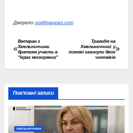
Джерело:
podillyanews.com
Ветеран з
Трагедія на
Навігація
Хмельниччини
Хмельниччині: у
братиме участь в
пожежі загинули двоє
записів
“Іграх нескорених”
чоловіків
Пов’язані записи
ХМЕЛЬНИЧЧИНА