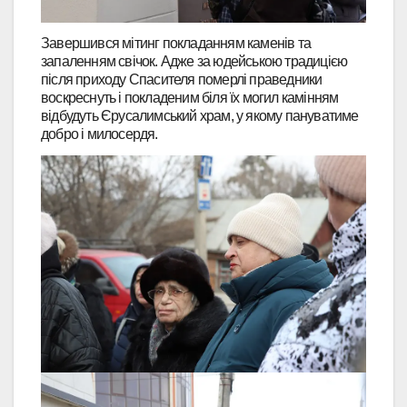
Завершився мітинг покладанням каменів та
запаленням свічок. Адже за юдейською традицією
після приходу Спасителя померлі праведники
воскреснуть і покладеним біля їх могил камінням
відбудуть Єрусалимський храм, у якому пануватиме
добро і милосердя.