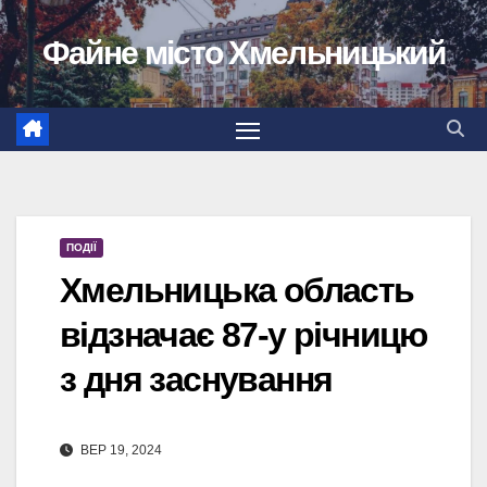
Перейти
Файне місто Хмельницький
до
вмісту
ПОДІЇ
Хмельницька область
відзначає 87-у річницю
з дня заснування
ВЕР 19, 2024