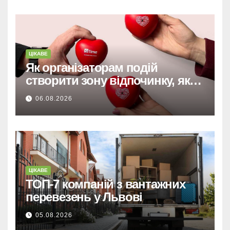
ЦІКАВЕ
Як організаторам подій
створити зону відпочинку, яку
запам’ятають гості
06.08.2026
ЦІКАВЕ
ТОП-7 компаній з вантажних
перевезень у Львові
05.08.2026