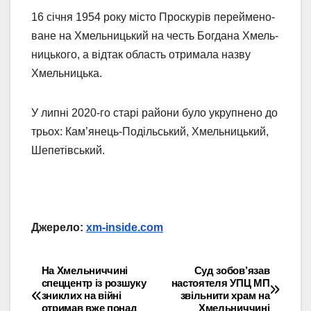
16 січ­ня 1954 ро­ку міс­то Прос­ку­рів пе­рей­ме­но­
ва­не на Хмель­ницький на честь Бог­да­на Хмель­
ницько­го, а відтак область отримала назву
Хмельницька.
У липні 2020-го ста­рі райони бу­ло ук­рупне­но до
трьох: Кам’янець­-По­діль­ський, Хмель­ницький,
Ше­пе­тівсь­кий.
Джерело:
xm-inside.com
На Хмельниччині
Суд зобов’язав
Навігація
спеццентр із розшуку
настоятеля УПЦ МП
зниклих на війні
звільнити храм на
записів
отримав вже понад
Хмельниччині