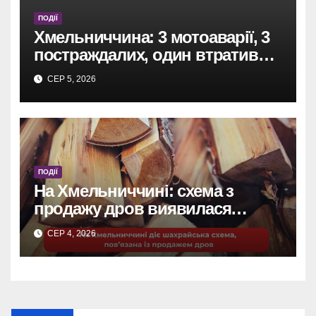
ПОДІЇ
Хмельниччина: 3 мотоаварії, 3
постраждалих, один втратив
ногу.
СЕР 5, 2026
ПОДІЇ
На Хмельниччині: схема з
продажу дров виявилася
шахрайством.
СЕР 4, 2026