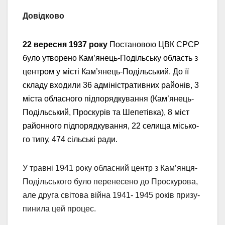
Довідково
22 ве­рес­ня 1937 ро­ку
Пос­та­но­вою ЦВК СРСР
бу­ло ут­во­ре­но Кам’янець­-По­діль­ську об­ласть з
цен­тром у міс­ті Кам’ян
ець
-По­діль­ськ
ий
. До її
складу вхо­дили 36 ад­мі­ніс­тра­тив­них районів, 3
міс­та об­ласно­го під­по­ряд­ку­ван­ня (Кам’янець­-
По­діль­ський, Прос­ку­рів та Ше­пе­тів­ка), 8 міст
район­но­го під­по­ряд­ку­ван­ня, 22 се­ли­ща місь­ко­
го ти­пу, 474 сіль­ські ра­ди.
У трав­ні 1941 ро­ку об­ласний центр з Кам’ян­ця-
По­діль­сько­го бу­ло пе­ре­не­се­но до Прос­ку­ро­ва,
але дру­га сві­то­ва вій­на 1941- 1945 ро­ків при­зу­
пи­ни­ла цей про­цес.