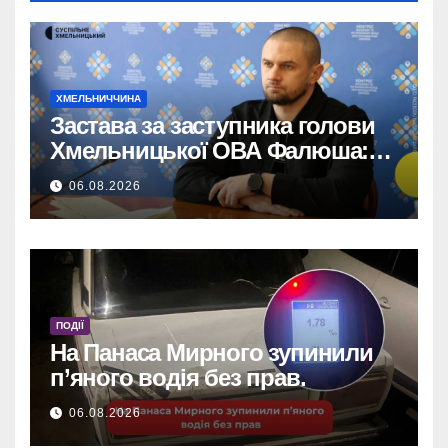
ХМЕЛЬНИЧЧИНА
Застава за заступника голови
Хмельницької ОВА Фалюша:
майже 5 мільйонів гривень
06.08.2026
внесено.
ПОДІЇ
На Панаса Мирного зупинили
п’яного водія без прав.
06.08.2026