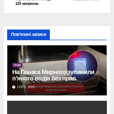
120 звернень
Пов’язані записи
ПОДІЇ
На Панаса Мирного зупинили
п’яного водія без прав.
СЕР 6, 2026