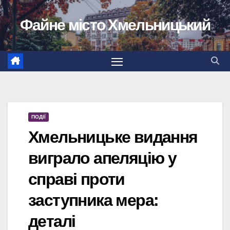
Перейти
Файне місто Хмельницький
до
вмісту
ПОДІЇ
Хмельницьке видання
виграло апеляцію у
справі проти
заступника мера:
деталі