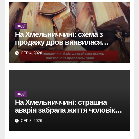
ПОДІЇ
На Хмельниччині: схема з
продажу дров виявилася
шахрайством.
СЕР 4, 2026
ПОДІЇ
На Хмельниччині: страшна
аварія забрала життя чоловіка,
дружина бореться за життя в
СЕР 3, 2026
лікарні.