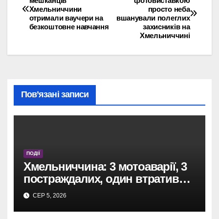
мешканців
фотовиставкою
Хмельниччини
просто неба
записів
отримали ваучери на
вшанували полеглих
безкоштовне навчання
захисників на
Хмельниччині
Пов’язані записи
ПОДІЇ
Хмельниччина: 3 мотоаварії, 3
постраждалих, один втратив
ногу.
СЕР 5, 2026