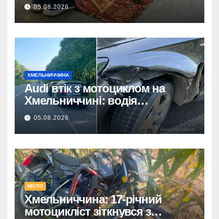
покриттям та обираємо тренди
05.08.2026
сучасних інтер’єрів
ХМЕЛЬНИЧЧИНА
Audi втік з мотоциклом на
Хмельниччині: водія
затримано.
05.08.2026
МІСТО
Хмельниччина: 17-річний
мотоцикліст зіткнувся з