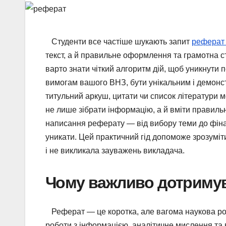
Студенти все частіше шукають запит
реферат 
текст, а й правильне оформлення та грамотна с
варто знати чіткий алгоритм дій, щоб уникнути 
вимогам вашого ВНЗ, бути унікальним і демон
титульний аркуш, цитати чи список літератури м
не лише зібрати інформацію, а й вміти правиль
написання реферату — від вибору теми до фіна
уникати. Цей практичний гід допоможе зрозуміт
і не викликала зауважень викладача.
Чому важливо дотримува
Реферат — це коротка, але вагома наукова роб
роботи з інформацією, аналітичне мислення та 