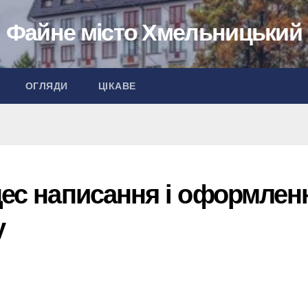
Файне місто Хмельницький
ОГЛЯДИ
ЦІКАВЕ
цес написання і оформлен
у