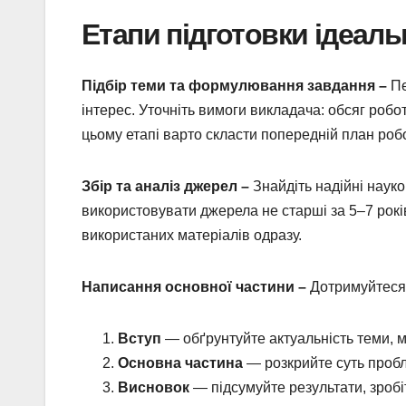
Етапи підготовки ідеал
Підбір теми та формулювання завдання –
Пе
інтерес. Уточніть вимоги викладача: обсяг робо
цьому етапі варто скласти попередній план роб
Збір та аналіз джерел –
Знайдіть надійні науко
використовувати джерела не старші за 5–7 років
використаних матеріалів одразу.
Написання основної частини –
Дотримуйтеся 
Вступ
— обґрунтуйте актуальність теми, м
Основна частина
— розкрийте суть пробл
Висновок
— підсумуйте результати, зробі