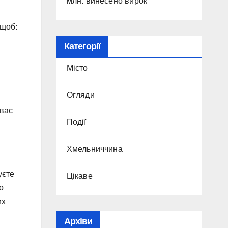
млн: винесено вирок
 щоб:
Категорії
Місто
Огляди
 вас
Події
Хмельниччина
уєте
Цікаве
о
их
Архіви