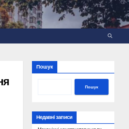
Пошук
ня
Пошук
Недавні записи