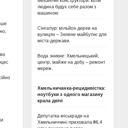
Механічні конструктори: коли
людина будує себе разом з
машиною
ише
Сінгапур: мільйон дерев на
но,
вулицях – Зелене майбутнє для
міста-держави.
иво
Вода зникне: Хмельницький,
центр, майже на добу – ремонт
оцес
мереж.
сійно
Хмельничанка-рецидивістка:
ноутбуки з одного магазину
крала двічі
Депутатка міськради на
ки
Хмельниччині приховала ₴6,4