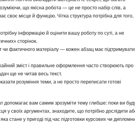
озуміючи, що якісна робота — це не просто набір слів, а
є своє місце й функцію. Чітка структура потрібна для того,
отрібну інформацію й оцінити вашу роботу по суті, а не
ичних» сторінок.
ат чи фактичного матеріалу — кожен абзац має підтримувати
хайний зміст і правильне оформлення часто створюють про
ач ще не читав весь текст.
оказати розуміння теми, а не просто переписати готові
 допомагає вам самим зрозуміти тему глибше: поки ви буд
сця у своїх аргументах, знаходите, що потрібно дослідити аб
яка стане у пригоді під час підготовки курсових чи дипломн