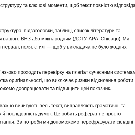
структуру та ключові моменти, щоб текст повністю відповід
труктура, підзаголовки, таблиці, список літератури та
м вашого ВНЗ або міжнародним (ДСТУ, APA, Chicago). Ми
інтервал, поля, стилі — щоб у викладача не було жодних
язково проходить перевірку на плагіат сучасними система
отка оригінальності, що виключає ризики відхилення роботи
 можемо доопрацювати та підвищити цей показник.
важно вичитують весь текст, виправляють граматичні та
у й послідовність думок. Це робить реферат не просто
читання. За потреби ми допоможемо перефразувати складні