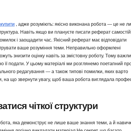
купити
, адже розуміють: якісно виконана робота — це не л
труктура. Навіть якщо ви плануєте писати реферат самостій
помилок і заощадити час. Якісний реферат має відповідати
струвати ваше розуміння теми. Неправильно оформлені
ожуть знизити оцінку навіть за змістовну роботу. Тому важл
но її подати. У цьому матеріалі ми розглянемо поетапний пр
льного редагування — а також типові помилки, яких варто
и, на що звернути увагу, щоб ваша робота виглядала профе
тися чіткої структури
ота, яка демонструє не лише ваше знання теми, а й навич
вміння логічно викладати матеріал.Не секрет, що багато