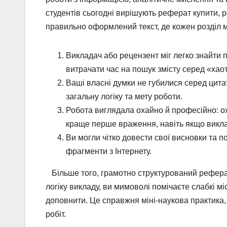
студентів сьогодні вирішують реферат купити, р
правильно оформлений текст, де кожен розділ ма
Викладач або рецензент міг легко знайти п
витрачати час на пошук змісту серед «хаот
Ваші власні думки не губилися серед цит
загальну логіку та мету роботи.
Робота виглядала охайно й професійно: о
краще перше враження, навіть якщо виклад
Ви могли чітко довести свої висновки та п
фрагменти з Інтернету.
Більше того, грамотно структурований реферат
логіку викладу, ви мимоволі помічаєте слабкі мі
доповнити. Це справжня міні-наукова практика, 
робіт.