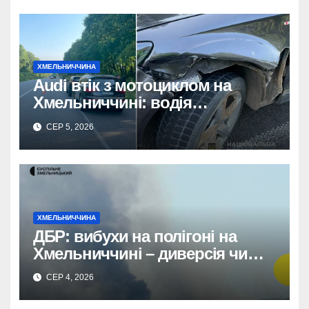
ХМЕЛЬНИЧЧИНА
Audi втік з мотоциклом на
Хмельниччині: водія
затримано.
СЕР 5, 2026
ХМЕЛЬНИЧЧИНА
ДБР: вибухи на полігоні на
Хмельниччині – диверсія чи
порушення правил?
СЕР 4, 2026