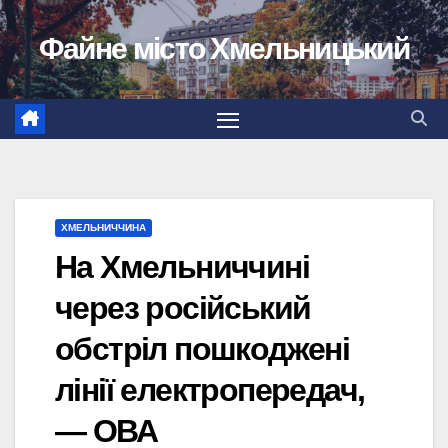
Перейти
Файне місто Хмельницький
до
вмісту
ХМЕЛЬНИЧЧИНА
На Хмельниччині
через російський
обстріл пошкоджені
лінії електропередач,
— ОВА