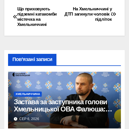
Що приховують
На Хмельниччині у
Навігація
підземні катакомби
ДТП загинули чоловік і
містечка на
підліток
записів
Хмельниччині
Пов’язані записи
ХМЕЛЬНИЧЧИНА
Застава за заступника голови
Хмельницької ОВА Фалюша:
майже 5 мільйонів гривень
СЕР 6, 2026
внесено.