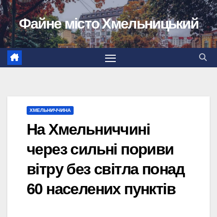
Перейти
Файне місто Хмельницький
до
вмісту
ХМЕЛЬНИЧЧИНА
На Хмельниччині
через сильні пориви
вітру без світла понад
60 населених пунктів