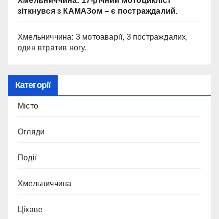
Хмельниччина: 17-річний мотоцикліст
зіткнувся з КАМАЗом – є постраждалий.
Хмельниччина: 3 мотоаварії, 3 постраждалих,
один втратив ногу.
Категорії
Місто
Огляди
Події
Хмельниччина
Цікаве