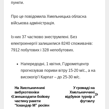
пункти.
Про це повідомила Хмельницька обласна
військова адміністрація.
Із них 37 частково знеструмлені. Без
електроенергії залишилися 8240 споживачів:
7912 побутових і 328 непобутових.
Напередодні, 1 квітня, Гідрометцентр
прогнозував пориви вітру 15-20 м/с., а на
високогір’ї Карпат – до 25-30 м/с.
На Хмельниччині
У громаді на
Навігація
вибухотехніки
Хмельниччині
знешкодили бойову
відбувся турнір з
записів
частину ракети
футзалу
“Іскандер М” росіян