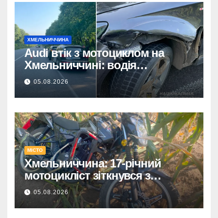
ХМЕЛЬНИЧЧИНА
Audi втік з мотоциклом на
Хмельниччині: водія
затримано.
05.08.2026
МІСТО
Хмельниччина: 17-річний
мотоцикліст зіткнувся з
КАМАЗом – є постраждалий.
05.08.2026