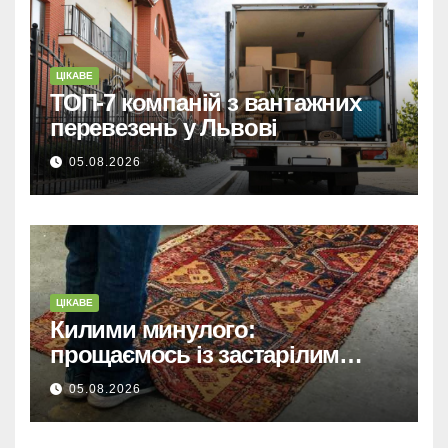
ЦІКАВЕ
ТОП-7 компаній з вантажних
перевезень у Львові
05.08.2026
ЦІКАВЕ
Килими минулого:
прощаємось із застарілим
покриттям та обираємо тренди
05.08.2026
сучасних інтер’єрів