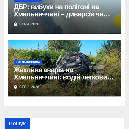
ДБР: вибухи на полігоні на
Хмельниччині – диверсія чи
порушення правил?
СЕР 4, 2026
ХМЕЛЬНИЧЧИНА
Жахлива аварія на
Хмельниччині: водій легковика
загинув, пасажирку
СЕР 3, 2026
госпіталізовано.
Пошук