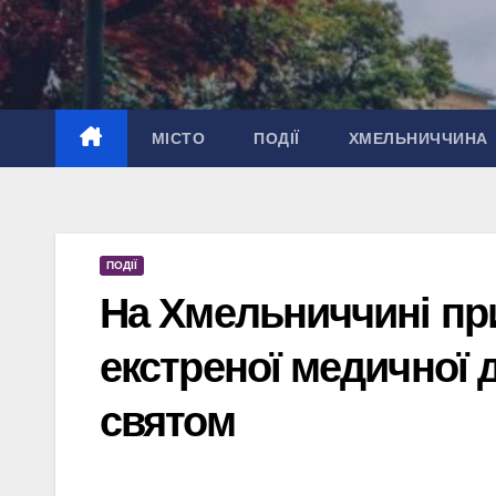
Перейти
до
вмісту
МІСТО
ПОДІЇ
ХМЕЛЬНИЧЧИНА
ПОДІЇ
На Хмельниччині при
екстреної медичної 
святом