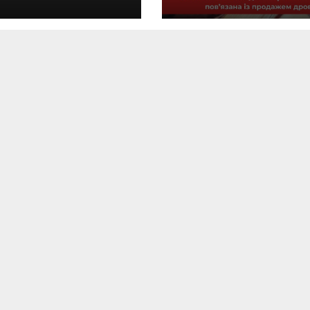
тив ногу.
шахрайством.