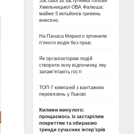
Застава за заступника голови
Хмельницької ОВА Фалюша:
майже 5 мільйонів гривень
внесено.
На Панаса Мирного зупинили
п’яного водія без прав.
Як організаторам подій
створити зону відпочинку, яку
запам’ятають гості
ТОП-7 компаній з вантажних
перевезень у Львові
Килими минулого:
прощаємось із застарілим
покриттям та обираємо
тренди сучасних інтер’єрів