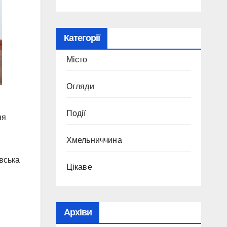
Категорії
Місто
Огляди
Події
ня
Хмельниччина
вська
Цікаве
Архіви