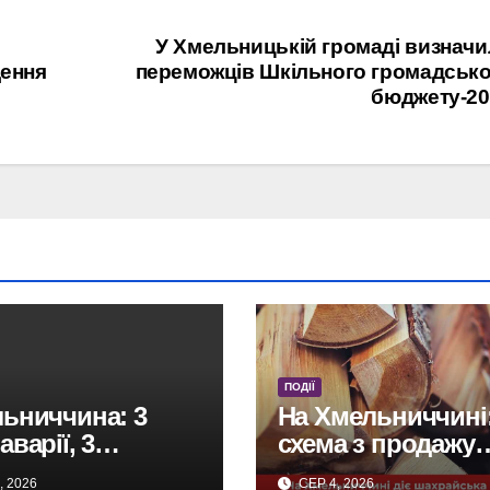
У Хмельницькій громаді визнач
щення
переможців Шкільного громадсько
бюджету-20
ПОДІЇ
ьниччина: 3
На Хмельниччині
варії, 3
схема з продажу
раждалих, один
дров виявилася
, 2026
СЕР 4, 2026