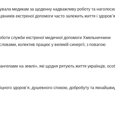
увала медикам за щоденну надважливу роботу та наголоси
івників екстреної допомоги часто залежить життя і здоров’
оботи служби екстреної медичної допомоги Хмельниччини
ї словами, колектив працює у великій синергії, з повагою
ангелами
на землі», які щодня рятують життя українців, ос
іцного здоров’я, душевного спокою, добробуту та якнайшви