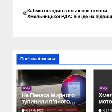
Навігація
Кабмін погодив звільнення голови
Хмельницької РДА: він іде на підви
записів
Пов’язані записи
ПОДІЇ
ПОДІЇ
На Панаса Мирного
Хмел
зупинили п’яного
мотоа
водія без прав.
пост
СЕР 6, 2026
СЕР 5