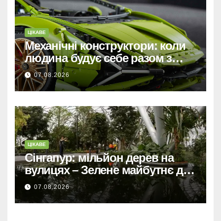
ЦІКАВЕ
Механічні конструктори: коли
людина будує себе разом з
машиною
07.08.2026
ЦІКАВЕ
Сінгапур: мільйон дерев на
вулицях – Зелене майбутнє для
міста-держави.
07.08.2026