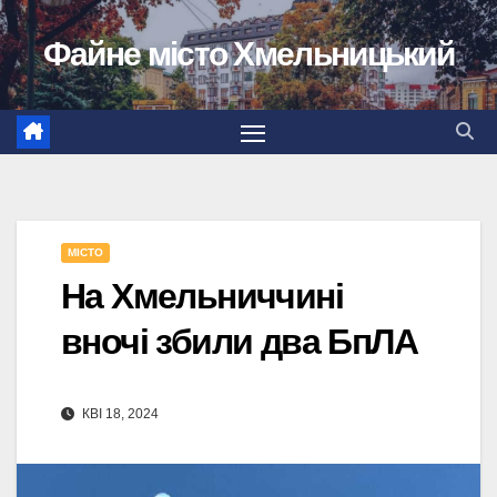
Перейти
Файне місто Хмельницький
до
вмісту
МІСТО
На Хмельниччині
вночі збили два БпЛА
КВІ 18, 2024