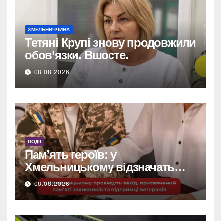
ХМЕЛЬНИЧЧИНА
Тетяні Крупі знову продовжили
обов’язки. Вшосте.
08.08.2026
ПОДІЇ
Пам’ять героїв: у
Хмельницькому відзначать
захисників та підтримають
08.08.2026
ветеранів.