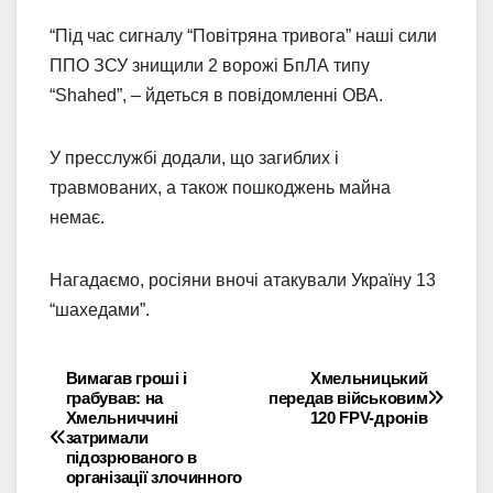
“Під час сигналу “Повітряна тривога” наші сили
ППО ЗСУ знищили 2 ворожі БпЛА типу
“Shahed”, – йдеться в повідомленні ОВА.
У пресслужбі додали, що загиблих і
травмованих, а також пошкоджень майна
немає.
Нагадаємо, росіяни вночі атакували Україну 13
“шахедами”.
Вимагав гроші і
Хмельницький
Навігація
грабував: на
передав військовим
Хмельниччині
120 FPV-дронів
записів
затримали
підозрюваного в
організації злочинного