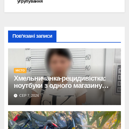
угрупування
Пов’язані записи
МІСТО
Хмельничанка-рецидивістка:
ноутбуки з одного магазину
крала двічі
СЕР 7, 2026