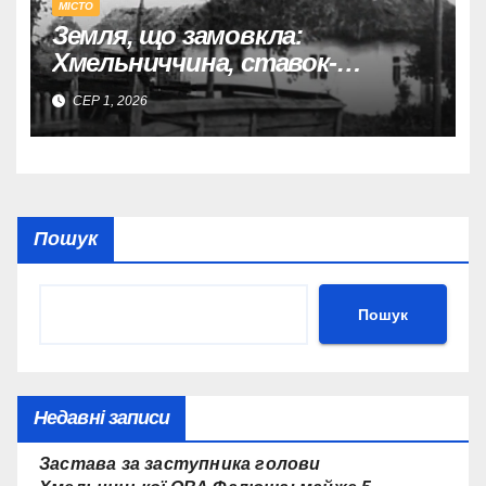
МІСТО
Земля, що замовкла:
Хмельниччина, ставок-
охолоджувач АЕС, історії
СЕР 1, 2026
затоплених сіл.
Пошук
Пошук
Недавні записи
Застава за заступника голови