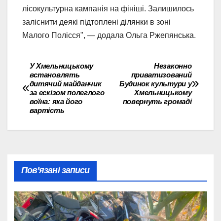
лісокультурна кампанія на фініші. Залишилось
заліснити деякі підтоплені ділянки в зоні
Малого Полісся", — додала Ольга Ржепянська.
У Хмельницькому
Незаконно
Навігація
встановлять
приватизований
дитячий майданчик
Будинок культури у
записів
за ескізом полеглого
Хмельницькому
воїна: яка його
повернуть громаді
вартість
Пов’язані записи