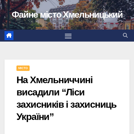
Перейти
Файне місто Хмельницький
до
вмісту
МІСТО
На Хмельниччині
висадили “Ліси
захисників і захисниць
України”