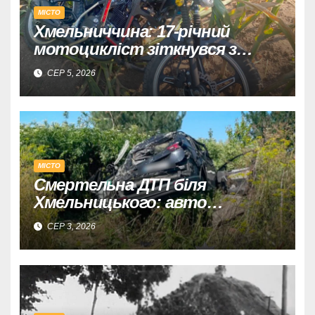
МІСТО
Хмельниччина: 17-річний
мотоцикліст зіткнувся з
КАМАЗом – є постраждалий.
СЕР 5, 2026
МІСТО
Смертельна ДТП біля
Хмельницького: авто
перекинулося, загинув водій,
СЕР 3, 2026
травмовано його дружину.