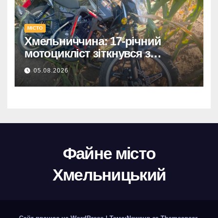
МІСТО
Хмельниччина: 17-річний
мотоцикліст зіткнувся з
КАМАЗом – є постраждалий.
05.08.2026
Файне місто
Хмельницький