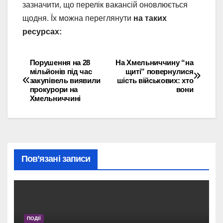
зазначити, що перелік вакансій оновлюється
щодня. Їх можна переглянути
на таких
ресурсах:
Порушення на 28
На Хмельниччину “на
Навігація
мільйонів під час
щиті” повернулися
закупівель виявили
шість військових: хто
записів
прокурори на
вони
Хмельниччині
Пов’язані записи
ПОДІЇ