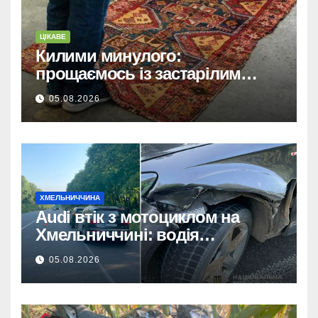
ЦІКАВЕ
Килими минулого:
прощаємось із застарілим
покриттям та обираємо тренди
05.08.2026
сучасних інтер’єрів
ХМЕЛЬНИЧЧИНА
Audi втік з мотоциклом на
Хмельниччині: водія
затримано.
05.08.2026