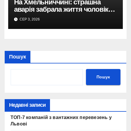
На Хмельниччині: страшна
аварія забрала життя чоловіка,
дружина бореться за життя в
СЕР 3, 2026
лікарні.
Пошук
Пошук
Недавні записи
ТОП-7 компаній з вантажних перевезень у
Львові