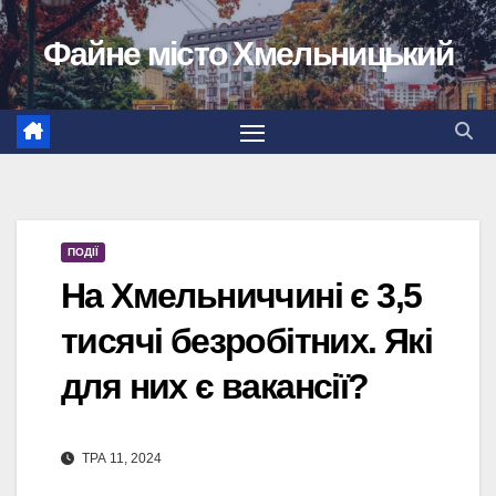
Перейти
Файне місто Хмельницький
до
вмісту
ПОДІЇ
На Хмельниччині є 3,5
тисячі безробітних. Які
для них є вакансії?
ТРА 11, 2024