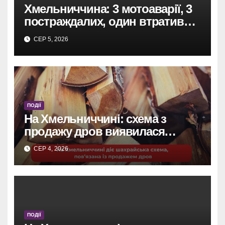
Хмельниччина: 3 мотоаварії, 3
постраждалих, один втратив
ногу.
СЕР 5, 2026
ПОДІЇ
На Хмельниччині: схема з
продажу дров виявилася
шахрайством.
СЕР 4, 2026
ПОДІЇ