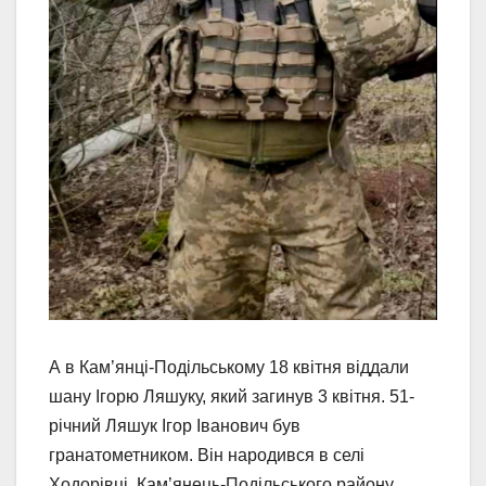
А в Кам’янці-Подільському 18 квітня віддали
шану Ігорю Ляшуку, який загинув 3 квітня. 51-
річний Ляшук Ігор Іванович був
гранатометником. Він народився в селі
Ходорівці, Кам’янець-Подільського району.