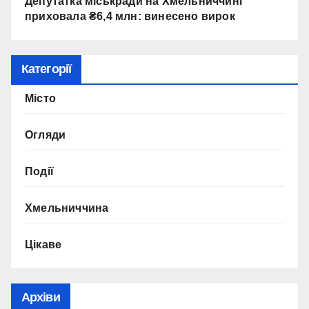
Депутатка міськради на Хмельниччині
приховала ₴6,4 млн: винесено вирок
Категорії
Місто
Огляди
Події
Хмельниччина
Цікаве
Архіви