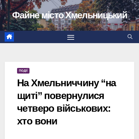
Перейти
Файне місто Хмельницький
до
вмісту
ПОДІЇ
На Хмельниччину “на
щиті” повернулися
четверо військових:
хто вони