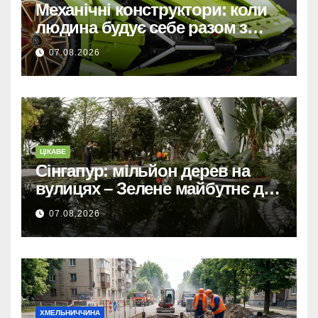
Механічні конструктори: коли
людина будує себе разом з
машиною
07.08.2026
ЦІКАВЕ
Сінгапур: мільйон дерев на
вулицях – Зелене майбутнє для
міста-держави.
07.08.2026
ХМЕЛЬНИЧЧИНА