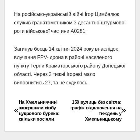
На російсько-українській війні Ігор Цимбалюк
служив гранатометником 3 десантно-штурмової
роти військової частини А0281.
Загинув боєць 14 квітня 2024 року внаслідок
влучання FPV- дрона в районі населеного
пункту Терни Краматорського району Донецької
області. Через 2 тижні Ігореві мало
виповнитись 27, та не судилось.
На Хмельниччині
150 вулиць без світла:
Навігація
завершили сівбу
графік відключення на
цукрового буряка:
тиждень у
записів
скільки посіяли
Хмельницькому