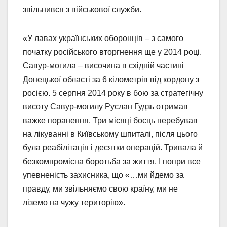
звільнився з військової служби.
«У лавах українських оборонців – з самого
початку російського вторгнення ще у 2014 році.
Савур-могила – височина в східній частині
Донецької області за 6 кілометрів від кордону з
росією. 5 серпня 2014 року в бою за стратегічну
висоту Савур-могилу Руслан Гудзь отримав
важке поранення. Три місяці боєць перебував
на лікуванні в Київському шпиталі, після цього
була реабілітація і десятки операцій. Тривала й
безкомпромісна боротьба за життя. І попри все
упевненість захисника, що «…ми йдемо за
правду, ми звільняємо свою країну, ми не
ліземо на чужу територію».