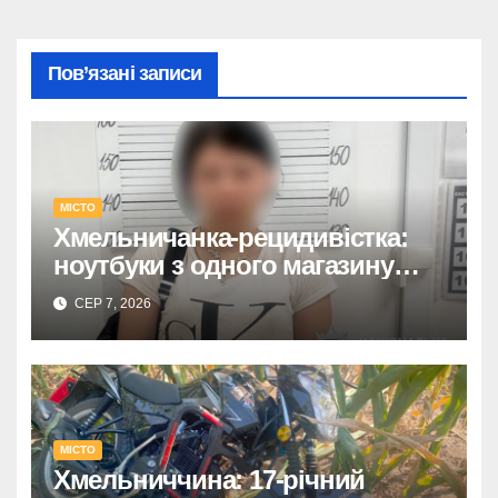
Пов’язані записи
МІСТО
Хмельничанка-рецидивістка:
ноутбуки з одного магазину
крала двічі
СЕР 7, 2026
МІСТО
Хмельниччина: 17-річний