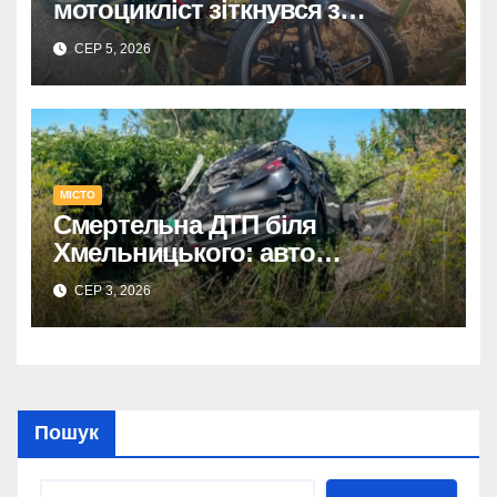
мотоцикліст зіткнувся з
КАМАЗом – є постраждалий.
СЕР 5, 2026
МІСТО
Смертельна ДТП біля
Хмельницького: авто
перекинулося, загинув водій,
СЕР 3, 2026
травмовано його дружину.
Пошук