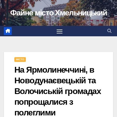
Перейти
Файне місто Хмельницький
до
вмісту
МІСТО
На Ярмолинеччині, в
Новодунаєвецькій та
Волочиській громадах
попрощалися з
полеглими