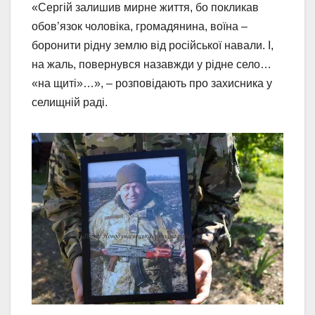
«Сергій залишив мирне життя, бо покликав
обов’язок чоловіка, громадянина, воїна –
боронити рідну землю від російської навали. І,
на жаль, повернувся назавжди у рідне село…
«на щиті»…», – розповідають про захисника у
селищній раді.