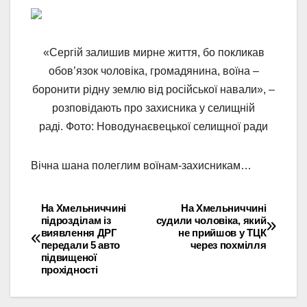
«Сергій залишив мирне життя, бо покликав
обов’язок чоловіка, громадянина, воїна –
боронити рідну землю від російської навали», –
розповідають про захисника у селищній
раді. Фото: Новодунаєвецької селищної ради
Вічна шана полеглим воїнам-захисникам…
На Хмельниччині
На Хмельниччині
Навігація
підрозділам із
судили чоловіка, який
виявлення ДРГ
не прийшов у ТЦК
записів
передали 5 авто
через похмілля
підвищеної
прохідності