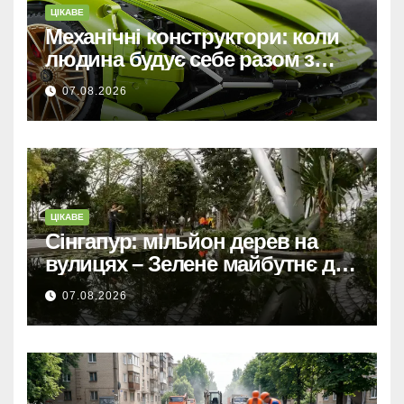
ЦІКАВЕ
Механічні конструктори: коли
людина будує себе разом з
машиною
07.08.2026
ЦІКАВЕ
Сінгапур: мільйон дерев на
вулицях – Зелене майбутнє для
міста-держави.
07.08.2026