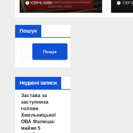
СЕР 6, 2026
СЕР 5
втра
Пошук
Пошук
Недавні записи
Застава за
заступника
голови
Хмельницької
ОВА Фалюша:
майже 5