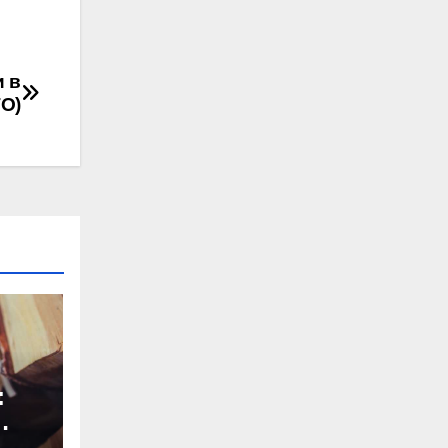
и в
ТО)
: