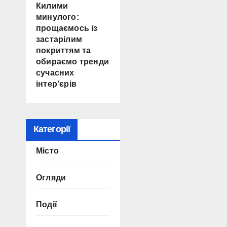
Килими
минулого:
прощаємось із
застарілим
покриттям та
обираємо тренди
сучасних
інтер’єрів
Категорії
Місто
Огляди
Події