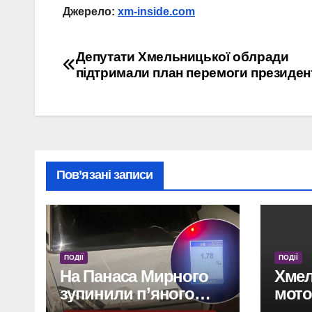
Джерело:
xm-inside.com
Навігація
Депутати Хмельницької облради
підтримали план перемоги президен
записів
Пов’язані записи
ПОДІЇ
ПОДІЇ
На Панаса Мирного
Хмел
зупинили п’яного
мотоа
водія без прав.
пост