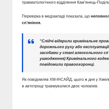
травматологічного відділення Камʼянець-Подільсь
Перевірка в медзакладі показала, що
неповнол
сп’яніння.
“Слідчі відкрили кримінальне пров
дорожнього руху або експлуатаці
засобами у стані алкогольного сп
ушкодження) Кримінального кодекс
повідомили правоохоронці.
Як повідомляв ХМ-ІНСАЙД, цього ж дня у Хмельн
в автотрощі травмувалися двоє чоловіків.