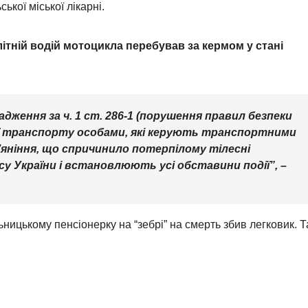
кої міської лікарні.
ітній водій мотоцикла перебував за кермом у стані
адження за ч. 1 ст. 286-1 (порушення правил безпеки
ї транспорту особами, які керують транспортними
’яніння, що спричинило потерпілому тілесні
у України і встановлюють усі обставини події”, –
ицькому пенсіонерку на “зебрі” на смерть збив легковик. 