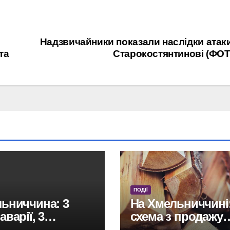
Надзвичайники показали наслідки атак
та
Старокостянтинові (ФО
ПОДІЇ
ьниччина: 3
На Хмельниччині
варії, 3
схема з продажу
раждалих, один
дров виявилася