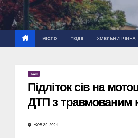
Перейти
до
вмісту
МІСТО
ПОДІЇ
ХМЕЛЬНИЧЧИНА
ПОДІЇ
Підліток сів на мото
ДТП з травмованим 
ЖОВ 29, 2024