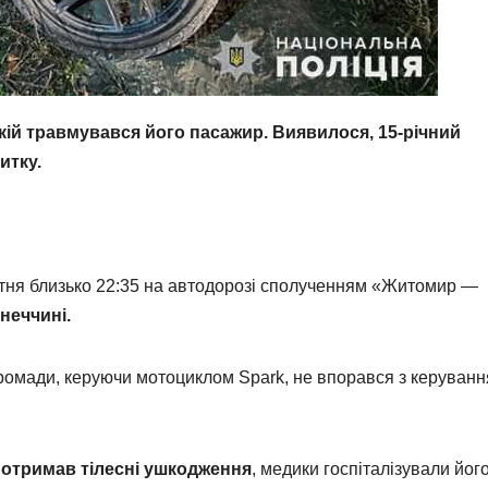
якій травмувався його пасажир. Виявилося, 15-річний
итку.
тня близько 22:35 на автодорозі сполученням «Житомир —
неччині.
громади, керуючи мотоциклом Spark, не впорався з керуванн
 отримав тілесні ушкодження
, медики госпіталізували йог