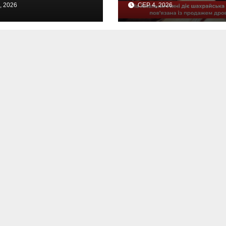
, 2026
СЕР 4, 2026
тив ногу.
шахрайством.