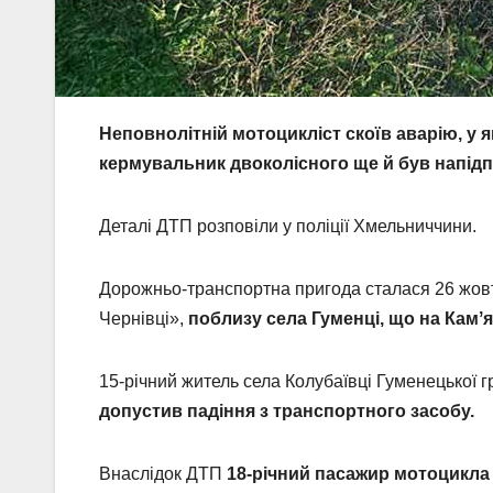
Неповнолітній мотоцикліст скоїв аварію, у 
кермувальник двоколісного ще й був напідп
Деталі ДТП розповіли у поліції Хмельниччини.
Дорожньо-транспортна пригода сталася 26 жов
Чернівці»,
поблизу села Гуменці, що на Камʼя
15-річний житель села Колубаївці Гуменецької 
допустив падіння з транспортного засобу.
Внаслідок ДТП
18-річний пасажир мотоцикла