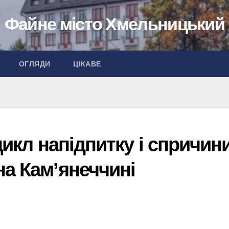
Файне місто Хмельницький
ОГЛЯДИ
ЦІКАВЕ
цикл напідпитку і спричин
на Кам’янеччині