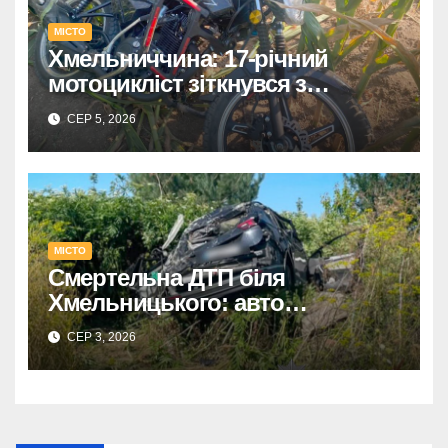
МІСТО
Хмельниччина: 17-річний
мотоцикліст зіткнувся з
КАМАЗом – є постраждалий.
СЕР 5, 2026
МІСТО
Смертельна ДТП біля
Хмельницького: авто
перекинулося, загинув водій,
СЕР 3, 2026
травмовано його дружину.