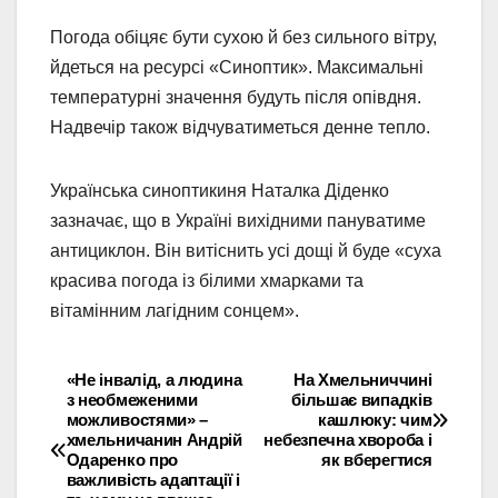
Погода обіцяє бути сухою й без сильного вітру,
йдеться на ресурсі «Синоптик». Максимальні
температурні значення будуть після опівдня.
Надвечір також відчуватиметься денне тепло.
Українська синоптикиня Наталка Діденко
зазначає, що в Україні вихідними пануватиме
антициклон. Він витіснить усі дощі й буде «суха
красива погода із білими хмарками та
вітамінним лагідним сонцем».
«Не інвалід, а людина
На Хмельниччині
Навігація
з необмеженими
більшає випадків
можливостями» –
кашлюку: чим
записів
хмельничанин Андрій
небезпечна хвороба і
Одаренко про
як вберегтися
важливість адаптації і