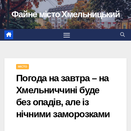
Перейти
Файне місто Хмельницький
до
вмісту
МІСТО
Погода на завтра – на
Хмельниччині буде
без опадів, але із
нічними заморозками