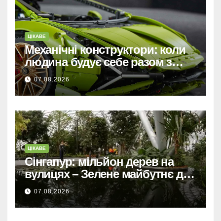
ЦІКАВЕ
Механічні конструктори: коли
людина будує себе разом з
машиною
07.08.2026
ЦІКАВЕ
Сінгапур: мільйон дерев на
вулицях – Зелене майбутнє для
міста-держави.
07.08.2026