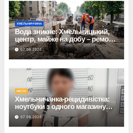
ХМЕЛЬНИЧЧИНА
Вода зникне: Хмельницький,
центр, майже на добу – ремонт
мереж.
07.08.2026
МІСТО
Хмельничанка-рецидивістка:
ноутбуки з одного магазину
крала двічі
07.08.2026