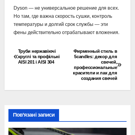
Dyson — не универсальное решение для всех.
Но там, где важна скорость сушки, контроль
температуры и долгий срок службы — эти
фены действительно отрабатывают вложения.
Труби нержавіючі
Фирменный стиль в
Навігація
круглі та профільні
5candles: декор для
AISI 201 і AISI 304
свечей,
записів
профессиональные
красители и лак для
создания свечей
Пов’язані записи