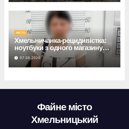
МІСТО
Хмельничанка-рецидивістка:
ноутбуки з одного магазину
крала двічі
07.08.2026
Файне місто
Хмельницький