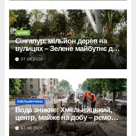
ЦІКАВЕ
Сінгапур: мільйон дерев на
вулицях – Зелене майбутнє для
міста-держави.
07.08.2026
ХМЕЛЬНИЧЧИНА
Вода зникне: Хмельницький,
центр, майже на добу – ремонт
мереж.
07.08.2026