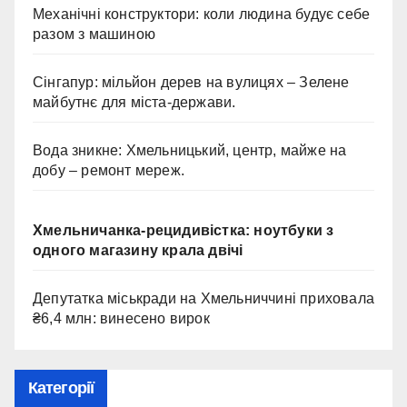
Механічні конструктори: коли людина будує себе
разом з машиною
Сінгапур: мільйон дерев на вулицях – Зелене
майбутнє для міста-держави.
Вода зникне: Хмельницький, центр, майже на
добу – ремонт мереж.
Хмельничанка-рецидивістка: ноутбуки з
одного магазину крала двічі
Депутатка міськради на Хмельниччині приховала
₴6,4 млн: винесено вирок
Категорії