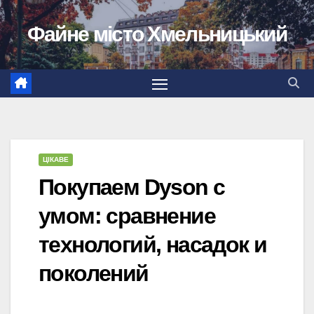
Перейти
Файне місто Хмельницький
до
вмісту
ЦІКАВЕ
Покупаем Dyson с
умом: сравнение
технологий, насадок и
поколений