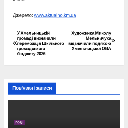
Джерело:
www.aktualno.km.ua
У Хмельницькій
Художника Миколу
Навігація
громаді визначили
Мельничука
переможців Шкільного
відзначили подякою
записів
громадського
Хмельницької ОВА
бюджету-2026
Пов’язані записи
ПОДІЇ