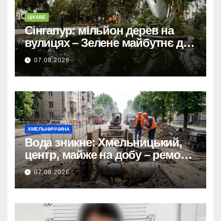
ЦІКАВЕ
Сінгапур: мільйон дерев на
вулицях – Зелене майбутнє для
міста-держави.
07.08.2026
ХМЕЛЬНИЧЧИНА
Вода зникне: Хмельницький,
центр, майже на добу – ремонт
мереж.
07.08.2026