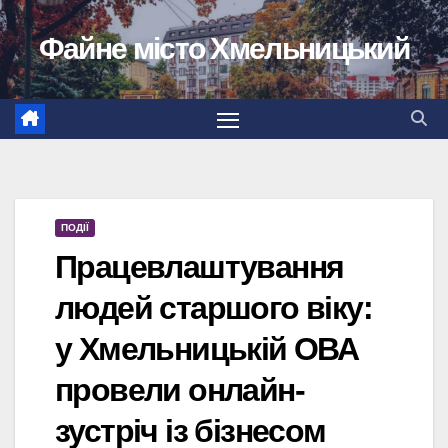
Перейти
Файне місто Хмельницький
до
вмісту
ПОДІЇ
Працевлаштування
людей старшого віку:
у Хмельницькій ОВА
провели онлайн-
зустріч із бізнесом