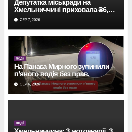
Депутатка міськради на
Хмельниччині приховала ₴6,4
млн: винесено вирок
СЕР 7, 2026
ПОДІЇ
На Панаса Мирного зупинили
п’яного водія без прав.
СЕР 6, 2026
ПОДІЇ
Хмельниччина: 3 мотоаварії, 3