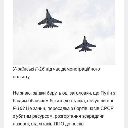
Українські
F-16
під час демонстраційного
польоту
Не знаю, звідки беруть оці заголовки, що Путін з
блідим обличчям біжить до ставка, почувши про
F-16
? Це зачин, пересадка з бортів часів СРСР
з убитим ресурсом, розгортання зсередини
назовні, від літаків ППО до носіїв