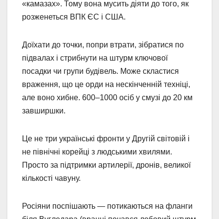
«камазах». Тому вона мусить діяти до того, як
розженеться ВПК ЄС і США.
Доїхати до точки, попри втрати, зібратися по
підвалах і стрибнути на штурм ключової
посадки чи групи будівель. Може скластися
враження, що це орди на нескінченній техніці,
але воно хибне. 600–1000 осіб у смузі до 20 км
завширшки.
Це не три українські фронти у Другій світовій і
не північні корейці з людськими хвилями.
Просто за підтримки артилерії, дронів, великої
кількості чавуну.
Росіяни поспішають — потикаються на фланги