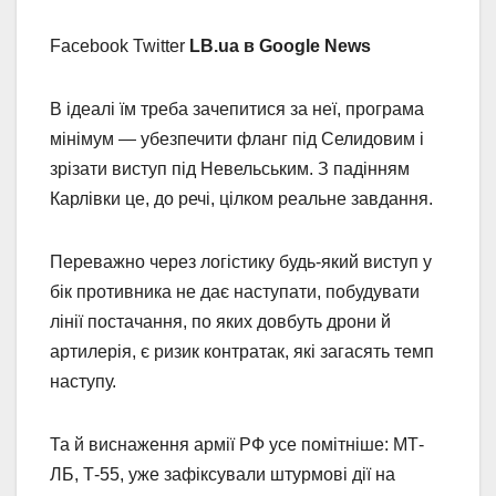
Facebook Twitter
LB.ua в Google News
В ідеалі їм треба зачепитися за неї, програма
мінімум — убезпечити фланг під Селидовим і
зрізати виступ під Невельським. З падінням
Карлівки це, до речі, цілком реальне завдання.
Переважно через логістику будь-який виступ у
бік противника не дає наступати, побудувати
лінії постачання, по яких довбуть дрони й
артилерія, є ризик контратак, які загасять темп
наступу.
Та й виснаження армії РФ усе помітніше: МТ-
ЛБ, Т-55, уже зафіксували штурмові дії на