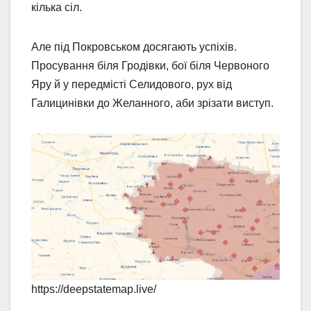
кілька сіл.
Але під Покровськом досягають успіхів.
Просування біля Гродівки, бої біля Червоного
Яру й у передмісті Селидового, рух від
Галицинівки до Желанного, аби зрізати виступ.
https://deepstatemap.live/