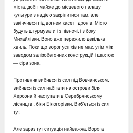
міста, добіг майже до місцевого палацу
культури з надією закріпитися там, але
закінчився під вогнем касет і дронів. Місто
будуть штурмувати і з півночі, і з боку
Михайлівки. Воно вже пережило декілька
хвиль. Поки що ворог успіхів не має, утім між
заводом залізобетонних конструкцій і шахтою
— сіра зона.
Противник вибився із сил під Вовчанськом,
вибився із сил набігати на острови біля
Херсона й наступати в Серебрянському
лісництві, біля Білогорівки. Виб’ється із сил і
тут.
Але зараз тут ситуація найважча. Ворога