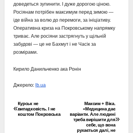
доведеться зупинити. І дуже дорогою ціною.
Росіянам потрібен максимум перед зимою —
іде війна за волю до перемоги, за ініціативу.
Оперативна криза на Покровському напрямку
триває. Але росіяни застрягнуть у щільній
забудові — це не Бахмут і не Часік за
розмірами.
Кирило Данильченко ака Ронін
Джерело:
lb.ua
​Курськ не
Максим + Віка.
Навігація
випадковість. І не
«Медицина дає
коштом Покровська
варіанти. Але людині
записів
треба вирішити для
себе, що вона
рухається далі, не