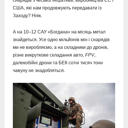
снарядів з чеської ініціативи, виробництва ЄС і
США, які нам продовжують передавати із
Заходу? Ніяк.
А на 10–12 САУ «Богдана» на місяць метал
знайдеться. Усе одно мільйонів мін і снарядів
ми не виробляємо, а на складники до дронів,
різне викруткове складання авто,
FPV
,
далекобійні дрони та БЕК сотні тисяч тонн
чавуну не знадобляться.