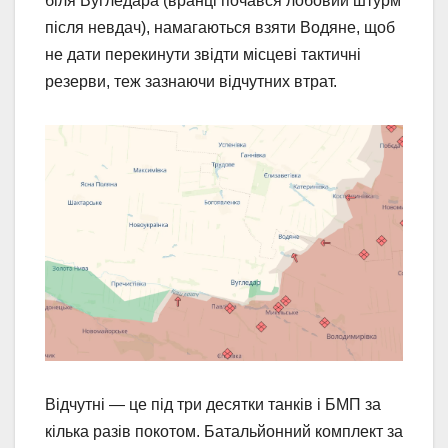
біля Вугледара (вранці почався лобовий штурм
після невдач), намагаються взяти Водяне, щоб
не дати перекинути звідти місцеві тактичні
резерви, теж зазнаючи відчутних втрат.
Відчутні — це під три десятки танків і БМП за
кілька разів покотом. Батальйонний комплект за