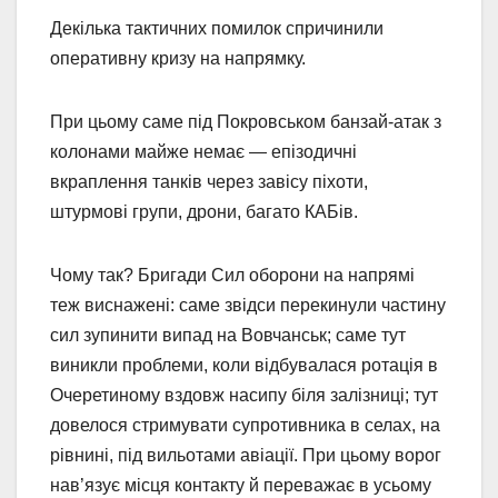
Декілька тактичних помилок спричинили
оперативну кризу на напрямку.
При цьому саме під Покровськом банзай-атак з
колонами майже немає — епізодичні
вкраплення танків через завісу піхоти,
штурмові групи, дрони, багато КАБів.
Чому так? Бригади Сил оборони на напрямі
теж виснажені: саме звідси перекинули частину
сил зупинити випад на Вовчанськ; саме тут
виникли проблеми, коли відбувалася ротація в
Очеретиному вздовж насипу біля залізниці; тут
довелося стримувати супротивника в селах, на
рівнині, під вильотами авіації. При цьому ворог
нав’язує місця контакту й переважає в усьому