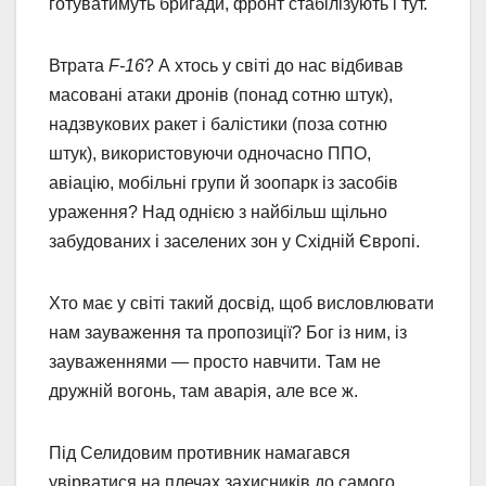
готуватимуть бригади, фронт стабілізують і тут.
Втрата
F-16
? А хтось у світі до нас відбивав
масовані атаки дронів (понад сотню штук),
надзвукових ракет і балістики (поза сотню
штук), використовуючи одночасно ППО,
авіацію, мобільні групи й зоопарк із засобів
ураження? Над однією з найбільш щільно
забудованих і заселених зон у Східній Європі.
Хто має у світі такий досвід, щоб висловлювати
нам зауваження та пропозиції? Бог із ним, із
зауваженнями — просто навчити. Там не
дружній вогонь, там аварія, але все ж.
Під Селидовим противник намагався
увірватися на плечах захисників до самого