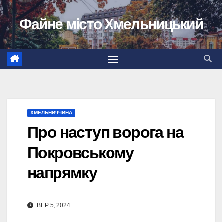
Перейти
Файне місто Хмельницький
до
вмісту
ХМЕЛЬНИЧЧИНА
​​Про наступ ворога на
Покровському
напрямку
ВЕР 5, 2024