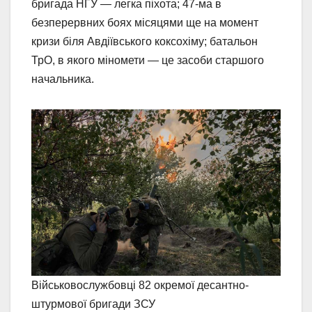
бригада НГУ — легка піхота; 47-ма в
безперервних боях місяцями ще на момент
кризи біля Авдіївського коксохіму; батальон
ТрО, в якого міномети — це засоби старшого
начальника.
Військовослужбовці 82 окремої десантно-
штурмової бригади ЗСУ