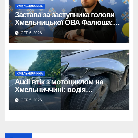
ХМЕЛЬНИЧЧИНА
Застава за заступника голови
Хмельницької ОВА Фалюша:
майже 5 мільйонів гривень
СЕР 6, 2026
внесено.
ХМЕЛЬНИЧЧИНА
Audi втік з мотоциклом на
Хмельниччині: водія
затримано.
СЕР 5, 2026