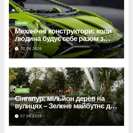
ЦІКАВЕ
Механічні конструктори: коли
людина будує себе разом з
машиною
07.08.2026
ЦІКАВЕ
Сінгапур: мільйон дерев на
вулицях – Зелене майбутнє для
міста-держави.
07.08.2026