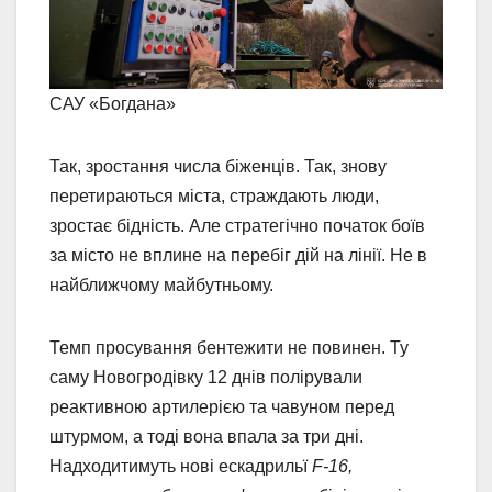
САУ «Богдана»
Так, зростання числа біженців. Так, знову
перетираються міста, страждають люди,
зростає бідність. Але стратегічно початок боїв
за місто не вплине на перебіг дій на лінії. Не в
найближчому майбутньому.
Темп просування бентежити не повинен. Ту
саму Новогродівку 12 днів полірували
реактивною артилерією та чавуном перед
штурмом, а тоді вона впала за три дні.
Надходитимуть нові ескадрильї
F-16,