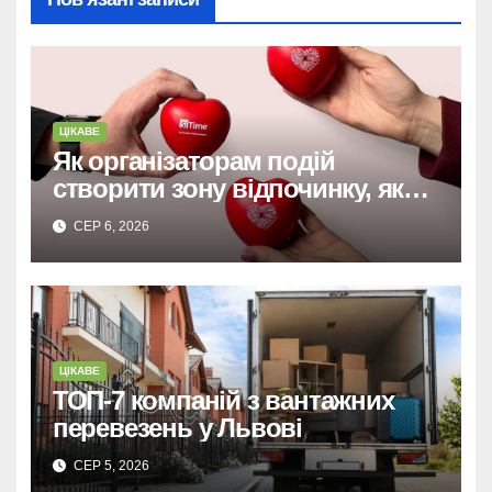
ЦІКАВЕ
Як організаторам подій
створити зону відпочинку, яку
запам’ятають гості
СЕР 6, 2026
ЦІКАВЕ
ТОП-7 компаній з вантажних
перевезень у Львові
СЕР 5, 2026