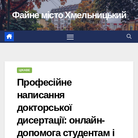
Перейти
Файне місто Хмельницький
до
вмісту
ЦІКАВЕ
Професійне
написання
докторської
дисертації: онлайн-
допомога студентам і