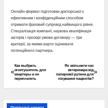
Онлайн-формат підготовки докторської є
ефективним і конфіденційним способом
отримати фаховий супровід найвищого рівня.
Спеціалізація компанії, наукова кваліфікація
авторів і прозорі умови договору — три
критерії, за якими варто оцінювати
потенційного партнера.
Как выбрать
Як звільнити час
Навігація
огнетушитель для
ветеринара від
квартиры и не
паперової рутини для
записів
переплатить
лікування пацієнтів?
Пов’язані записи