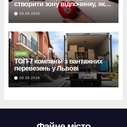
створити зону відпочинку, яку
запам’ятають гості
06.08.2026
ЦІКАВЕ
ТОП-7 компаній з вантажних
перевезень у Львові
05.08.2026
Файне місто