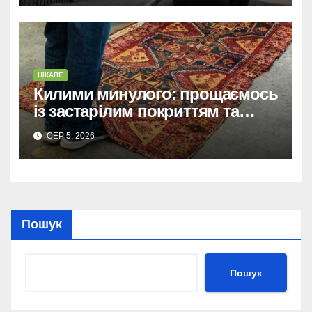
ЦІКАВЕ
Килими минулого: прощаємось
із застарілим покриттям та
обираємо тренди сучасних
СЕР 5, 2026
інтер’єрів
Пошук
Пошук