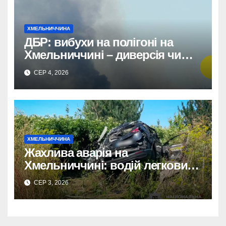
ХМЕЛЬНИЧЧИНА
ДБР: вибухи на полігоні на
Хмельниччині – диверсія чи
порушення правил?
СЕР 4, 2026
ХМЕЛЬНИЧЧИНА
Жахлива аварія на
Хмельниччині: водій легковика
загинув, пасажирку
СЕР 3, 2026
госпіталізовано.