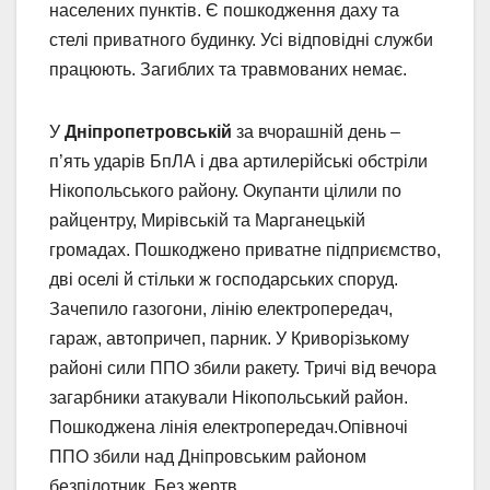
населених пунктів. Є пошкодження даху та
стелі приватного будинку. Усі відповідні служби
працюють. Загиблих та травмованих немає.
У
Дніпропетровській
за вчорашній день –
п’ять ударів БпЛА і два артилерійські обстріли
Нікопольського району. Окупанти цілили по
райцентру, Мирівській та Марганецькій
громадах. Пошкоджено приватне підприємство,
дві оселі й стільки ж господарських споруд.
Зачепило газогони, лінію електропередач,
гараж, автопричеп, парник. У Криворізькому
районі сили ППО збили ракету. Тричі від вечора
загарбники атакували Нікопольський район.
Пошкоджена лінія електропередач.Опівночі
ППО збили над Дніпровським районом
безпілотник. Без жертв.