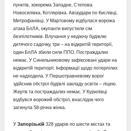
пунктів, зокорема Западне, Степова
Новоселівка, Котлярівка. Авіаудари по Кислівці,
Митрофанівці. У Мартовому відбулася ворожа
атака БпЛА, окупанти випустили сім
безпілотників. Влучання у недіючу будівлю
дитячого садочку, три – на відкритій території,
один БпЛА збили сили ППО. Постраждалих
немає. У Синельниковому зафіксовані удари на
відкритій території. Інформації щодо потерпілих
не надходила. У Першотравневому ворог
здійснив обстріл будівлі закладу освіти – ліцею.
Жертв та постраждалих немає. У Курилівці
відбувся ворожий обстріл, внаслідок чого
загинула 58-річна жінка.
У
Запорізькій
328 ударів по шести містах та