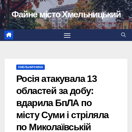
Перейти
Файне місто Хмельницький
до
вмісту
ХМЕЛЬНИЧЧИНА
Росія атакувала 13
областей за добу:
вдарила БпЛА по
місту Суми і стріляла
по Миколаївській