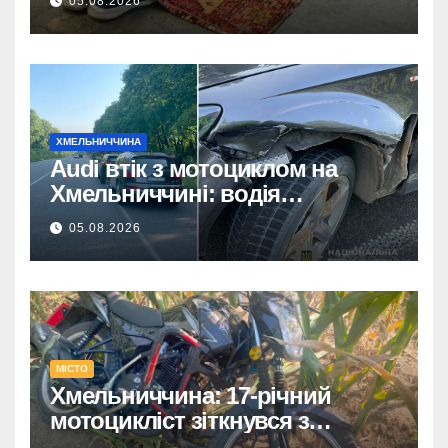
05.08.2026
сучасних інтер’єрів
ХМЕЛЬНИЧЧИНА
Audi втік з мотоциклом на
Хмельниччині: водія
затримано.
05.08.2026
МІСТО
Хмельниччина: 17-річний
мотоцикліст зіткнувся з
КАМАЗом – є постраждалий.