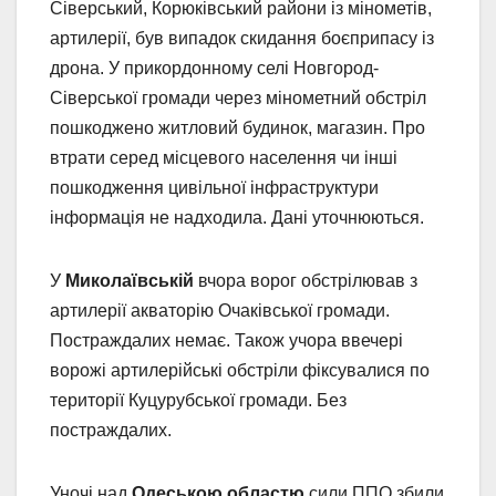
Сіверський, Корюківський райони із мінометів,
артилерії, був випадок скидання боєприпасу із
дрона. У прикордонному селі Новгород-
Сіверської громади через мінометний обстріл
пошкоджено житловий будинок, магазин. Про
втрати серед місцевого населення чи інші
пошкодження цивільної інфраструктури
інформація не надходила. Дані уточнюються.
У
Миколаївській
вчора ворог обстрілював з
артилерії акваторію Очаківської громади.
Постраждалих немає. Також учора ввечері
ворожі артилерійські обстріли фіксувалися по
території Куцурубської громади. Без
постраждалих.
Уночі над
Одеською областю
сили ППО збили