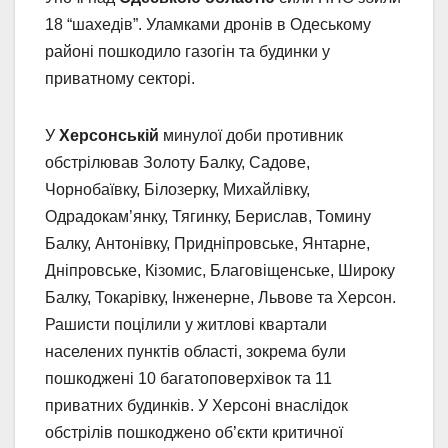
18 “шахедів”. Уламками дронів в Одеському
районі пошкодило газогін та будинки у
приватному секторі.
У
Херсонській
минулої доби противник
обстрілював Золоту Балку, Садове,
Чорнобаївку, Білозерку, Михайлівку,
Одрадокам’янку, Тягинку, Берислав, Томину
Балку, Антонівку, Придніпровське, Янтарне,
Дніпровське, Кізомис, Благовіщенське, Широку
Балку, Токарівку, Інженерне, Львове та Херсон.
Рашисти поцілили у житлові квартали
населених пунктів області, зокрема були
пошкоджені 10 багатоповерхівок та 11
приватних будинків. У Херсоні внаслідок
обстрілів пошкоджено об’єкти критичної