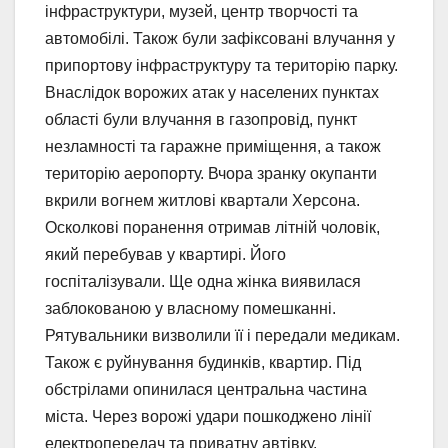
інфраструктури, музей, центр творчості та
автомобілі. Також були зафіксовані влучання у
припортову інфраструктуру та територію парку.
Внаслідок ворожих атак у населених пунктах
області були влучання в газопровід, пункт
незламності та гаражне приміщення, а також
територію аеропорту. Вчора зранку окупанти
вкрили вогнем житлові квартали Херсона.
Осколкові поранення отримав літній чоловік,
який перебував у квартирі. Його
госпіталізували. Ще одна жінка виявилася
заблокованою у власному помешканні.
Рятувальники визволили її і передали медикам.
Також є руйнування будинків, квартир. Під
обстрілами опинилася центральна частина
міста. Через ворожі удари пошкоджено лінії
електропередач та приватну автівку.