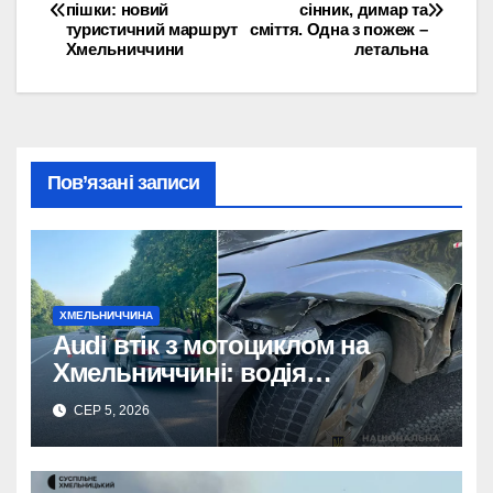
пішки: новий
сінник, димар та
записів
туристичний маршрут
сміття. Одна з пожеж –
Хмельниччини
летальна
Пов’язані записи
ХМЕЛЬНИЧЧИНА
Audi втік з мотоциклом на
Хмельниччині: водія
затримано.
СЕР 5, 2026