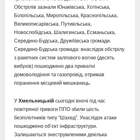
Обстрілів зазнали Юнаківська, Хотінська,
Білопільська, Миропільська, Краснопільська,
Великописарівська, Путивльська,
Новослобідська, Шалигинська, Есманьська,
Середино-Будська, Дружбівська громади.
Середино-Будська громада: внаслідок обстрілу
з ракетних систем залпового вогню (десять
вибухів) пошкоджено два приватні
домоволодіння та газопровід, отримав
поранення місцевий мешканець.
У
Хмельницькій
сьогодні вночі під час
повітряної тривоги ППО збили шість
безпілотників типу “Шахед”. Унаслідок атаки
пошкоджено об’єкт інфраструктури.
Залишаються знеструмленими декілька