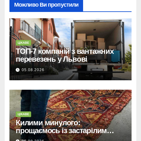
Можливо Ви пропустили
ЦІКАВЕ
ТОП-7 компаній з вантажних
перевезень у Львові
05.08.2026
ЦІКАВЕ
Килими минулого:
прощаємось із застарілим
покриттям та обираємо тренди