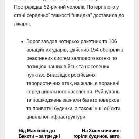
Постраждав 52-річний чоловік. Потерпілого у
стані середньої тяжкості “швидка” доставила до
лікарні.
Ворог завдав чотирьох ракетних та 106
авіаційних ударів, здійснив 154 обстріли з
реактивних систем залпового вогню по
позиціях наших військ та населених
пунктах. Внаслідок російських
терористичних атак, на жаль, є поранені
серед цивільного населення. Руйнувань
та пошкоджень зазнали багатоповерхові
та приватні будинки, а також інші об’єкти
цивільної інфраструктури.
Від Маліївців до
На Хмельниччині
Навігація
Бакоти – за три дні
горіли будинок, авто,