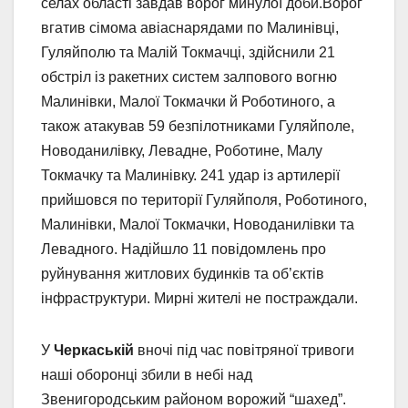
селах області завдав ворог минулої доби.Ворог
вгатив сімома авіаснарядами по Малинівці,
Гуляйполю та Малій Токмачці, здійснили 21
обстріл із ракетних систем залпового вогню
Малинівки, Малої Токмачки й Роботиного, а
також атакував 59 безпілотниками Гуляйполе,
Новоданилівку, Левадне, Роботине, Малу
Токмачку та Малинівку. 241 удар із артилерії
прийшовся по території Гуляйполя, Роботиного,
Малинівки, Малої Токмачки, Новоданилівки та
Левадного. Надійшло 11 повідомлень про
руйнування житлових будинків та об’єктів
інфраструктури. Мирні жителі не постраждали.
У
Черкаській
вночі під час повітряної тривоги
наші оборонці збили в небі над
Звенигородським районом ворожий “шахед”.