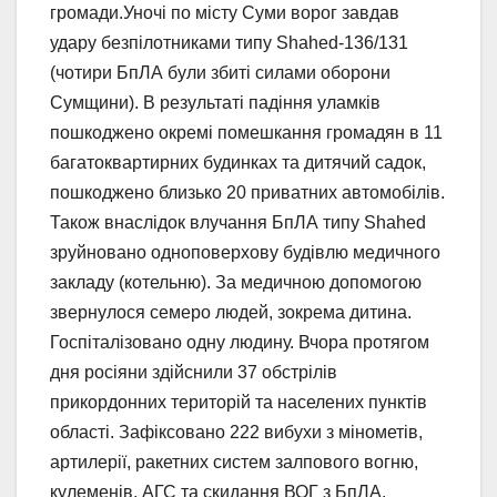
громади.Уночі по місту Суми ворог завдав
удару безпілотниками типу Shahed-136/131
(чотири БпЛА були збиті силами оборони
Сумщини). В результаті падіння уламків
пошкоджено окремі помешкання громадян в 11
багатоквартирних будинках та дитячий садок,
пошкоджено близько 20 приватних автомобілів.
Також внаслідок влучання БпЛА типу Shahed
зруйновано одноповерхову будівлю медичного
закладу (котельню). За медичною допомогою
звернулося семеро людей, зокрема дитина.
Госпіталізовано одну людину. Вчора протягом
дня росіяни здійснили 37 обстрілів
прикордонних територій та населених пунктів
області. Зафіксовано 222 вибухи з мінометів,
артилерії, ракетних систем залпового вогню,
кулеменів, АГС та скидання ВОГ з БпЛА.