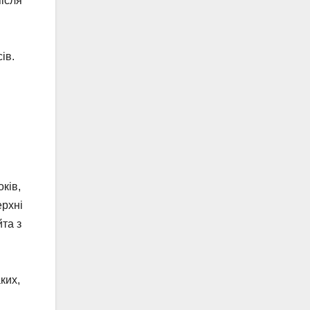
після
ів.
ків,
ерхні
та з
ких,