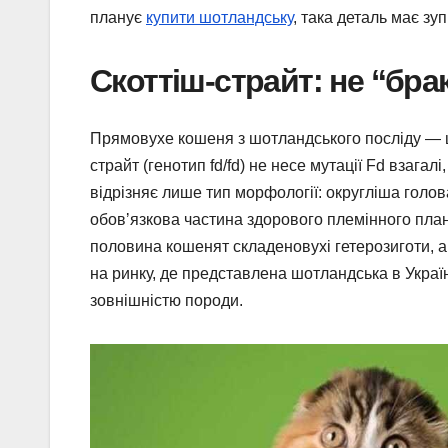
планує
купити шотландську
, така деталь має зу
Скоттіш-страйт: не “бра
Прямовухе кошеня з шотландського посліду — ц
страйт (генотип fd/fd) не несе мутації Fd взага
відрізняє лише тип морфології: округліша голов
обовʼязкова частина здорового племінного плану
половина кошенят складеновухі гетерозиготи, а
на ринку, де представлена шотландська в Україн
зовнішністю породи.