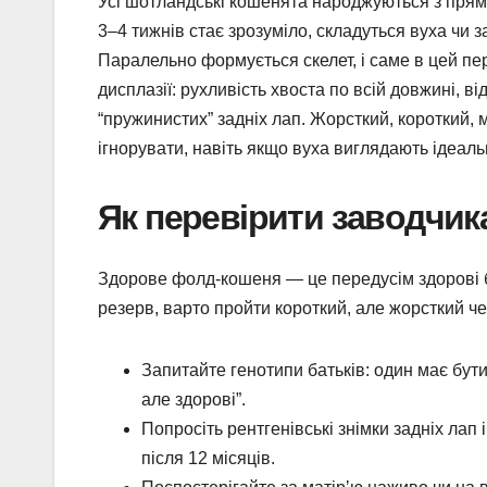
Усі шотландські кошенята народжуються з прями
3–4 тижнів стає зрозуміло, складуться вуха чи 
Паралельно формується скелет, і саме в цей пер
дисплазії: рухливість хвоста по всій довжині, 
“пружинистих” задніх лап. Жорсткий, короткий,
ігнорувати, навіть якщо вуха виглядають ідеаль
Як перевірити заводчика
Здорове фолд-кошеня — це передусім здорові б
резерв, варто пройти короткий, але жорсткий че
Запитайте генотипи батьків: один має бути f
але здорові”.
Попросіть рентгенівські знімки задніх лап
після 12 місяців.