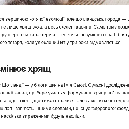
ся вершиною котячої еволюції, але шотландська порода — 
є не лише хрящ вуха, а весь скелет тварини. Саме тому роз
у шерсті чи характеру, а з генетики: розуміння гена Fd ряту
го тягаря, коли улюблений кіт у три роки відмовляється
 змінює хрящ
 Шотландії — у білої кішки на імʼя Сьюзі. Сучасні досліджен
 іонний канал, що бере участь у формуванні хрящової ткани
ньо однієї копії, щоб вуха склалися, але саме ця копія одно
х лап і запʼясть. Іншими словами, не існує “здорового” фолд
 наскільки вираженими будуть наслідки.