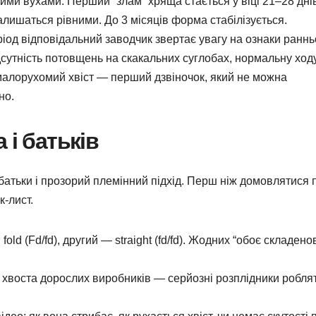
ми вухами. Перший “злам” хряща стається у віці 21–28 днів
залишаться рівними. До 3 місяців форма стабілізується.
іод відповідальний заводчик звертає увагу на ознаки раннь
відсутність потовщень на скакальних суглобах, нормальну ход
 малорухомий хвіст — перший дзвіночок, який не можна
но.
 і батьків
атьки і прозорий племінний підхід. Перш ніж домовлятися 
к-лист.
old (Fd/fd), другий — straight (fd/fd). Жодних “обоє складенов
 і хвоста дорослих виробників — серйозні розплідники роблят