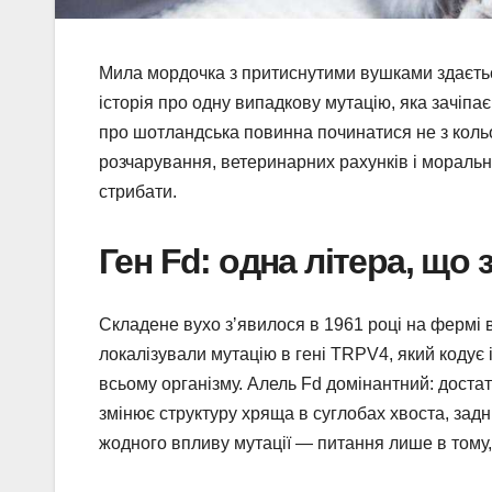
Мила мордочка з притиснутими вушками здаєть
історія про одну випадкову мутацію, яка зачіпа
про шотландська повинна починатися не з кольор
розчарування, ветеринарних рахунків і морально
стрибати.
Ген Fd: одна літера, що
Складене вухо зʼявилося в 1961 році на фермі в
локалізували мутацію в гені TRPV4, який кодує
всьому організму. Алель Fd домінантний: достат
змінює структуру хряща в суглобах хвоста, задні
жодного впливу мутації — питання лише в тому,