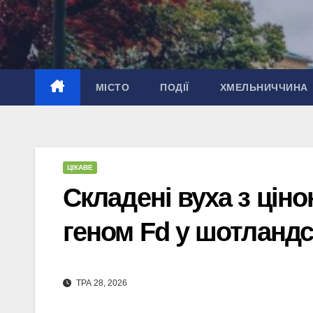
Перейти
до
вмісту
МІСТО
ПОДІЇ
ХМЕЛЬНИЧЧИНА
ЦІКАВЕ
Складені вуха з ціно
геном Fd у шотландс
ТРА 28, 2026