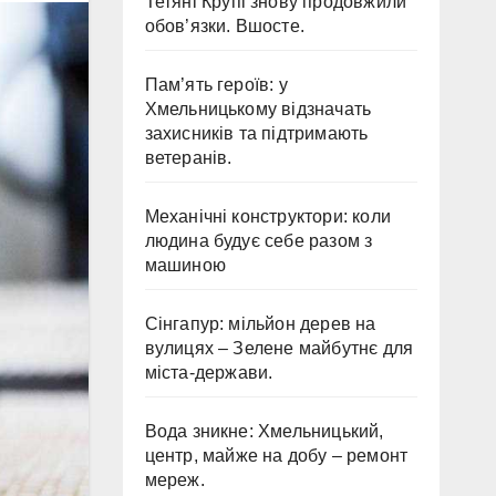
Тетяні Крупі знову продовжили
обов’язки. Вшосте.
Пам’ять героїв: у
Хмельницькому відзначать
захисників та підтримають
ветеранів.
Механічні конструктори: коли
людина будує себе разом з
машиною
Сінгапур: мільйон дерев на
вулицях – Зелене майбутнє для
міста-держави.
Вода зникне: Хмельницький,
центр, майже на добу – ремонт
мереж.