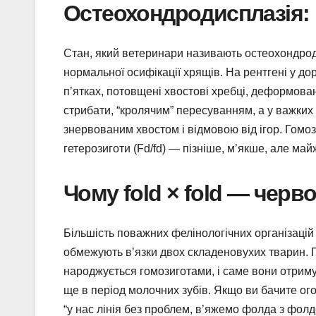
Остеохондродисплазія: 
Стан, який ветеринари називають остеохондро
нормальної осифікації хрящів. На рентгені у до
пʼятках, потовщені хвостові хребці, деформова
стрибати, “кролячим” пересуванням, а у важких
знервованим хвостом і відмовою від ігор. Гомо
гетерозиготи (Fd/fd) — пізніше, мʼякше, але ма
Чому fold × fold — черво
Більшість поважних фелінологічних організацій 
обмежують вʼязки двох складеновухих тварин. 
народжується гомозиготами, і саме вони отри
ще в період молочних зубів. Якщо ви бачите ог
“у нас лінія без проблем, вʼяжемо фолда з фолд