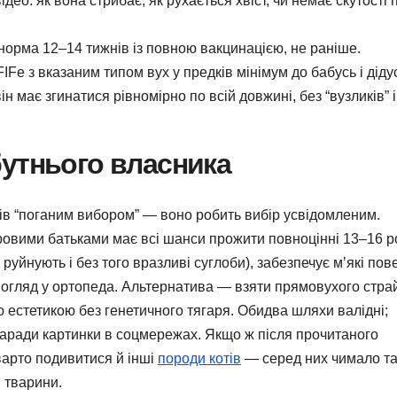
део: як вона стрибає, як рухається хвіст, чи немає скутості 
 норма 12–14 тижнів із повною вакцинацією, не раніше.
e з вказаним типом вух у предків мінімум до бабусь і дідус
ін має згинатися рівномірно по всій довжині, без “вузликів” і
утнього власника
ів “поганим вибором” — воно робить вибір усвідомленим.
оровими батьками має всі шанси прожити повноцінні 13–16 ро
руйнують і без того вразливі суглоби), забезпечує мʼякі пов
й огляд у ортопеда. Альтернатива — взяти прямовухого страй
ю естетикою без генетичного тягаря. Обидва шляхи валідні;
заради картинки в соцмережах. Якщо ж після прочитаного
варто подивитися й інші
породи котів
— серед них чимало та
 тварини.