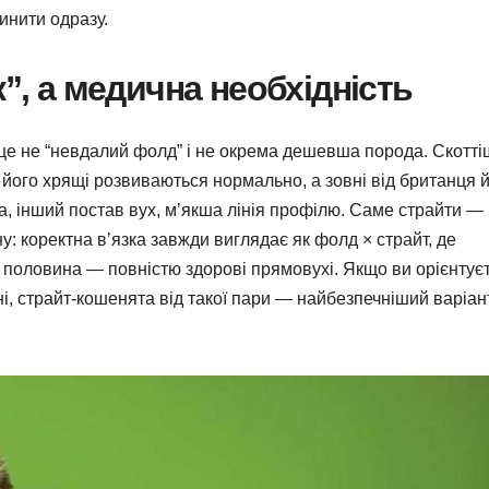
пинити одразу.
к”, а медична необхідність
е не “невдалий фолд” і не окрема дешевша порода. Скотті
лі, його хрящі розвиваються нормально, а зовні від британця 
а, інший постав вух, мʼякша лінія профілю. Саме страйти —
: коректна вʼязка завжди виглядає як фолд × страйт, де
 половина — повністю здорові прямовухі. Якщо ви орієнтує
і, страйт-кошенята від такої пари — найбезпечніший варіант