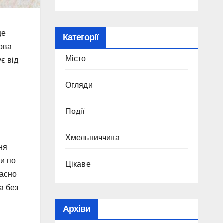
це
Категорії
мова
Місто
є від
Огляди
Події
Хмельниччина
ня
ни по
Цікаве
часно
а без
Архіви