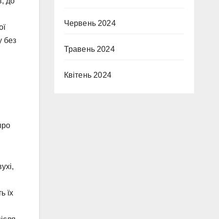
; до
Червень 2024
ої
у без
Травень 2024
Квітень 2024
про
ухі,
ь їх