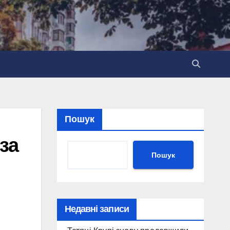
Пошук
за
Пошук
Недавні записи