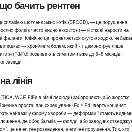
що бачить рентген
дисплазією шотландських котів (SFOCD), — це порушення
рослих фолдів часто видно екзостози — кісткові нарости на
ні фаланги. Клінічно це проявляється скутою ходою, небаж
 випадках — хронічним болем, який кіт демонструє лише
зиготи (Fd/Fd) розвивають симптоми вже до 6–8 місяців;
йже завжди.
на лінія
(TICA, WCF, FIFe в різні періоди) забороняють або жорстко
Причина проста: при схрещуванні Fd × Fd чверть кошенят
мують найважчу форму хвороби — деформації стають видим
олошення, де обоє батьків — фолди, або заводчик стверджу
ом”, це не елітне розведення, а етичне порушення. Тих, хто