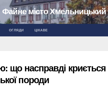
Файне місто Хмельницький
ОГЛЯДИ
ЦІКАВЕ
ю: що насправді криється 
ької породи