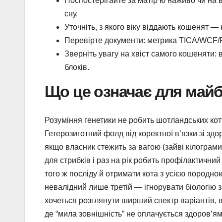
Поспостерігайте за матірʼю наживо чи на ві
сну.
Уточніть, з якого віку віддають кошенят —
Перевірте документи: метрика TICA/WCF/FIF
Зверніть увагу на хвіст самого кошеняти: в
блоків.
Що це означає для майб
Розуміння генетики не робить шотландських кот
Гетерозиготний фолд від коректної вʼязки зі зд
якщо власник стежить за вагою (зайві кілограми 
для стрибків і раз на рік робить профілактични
того ж посліду й отримати кота з усією породно
невалідний лише третій — ігнорувати біологію 
хочеться розглянути ширший спектр варіантів, 
де “мила зовнішність” не оплачується здоровʼям