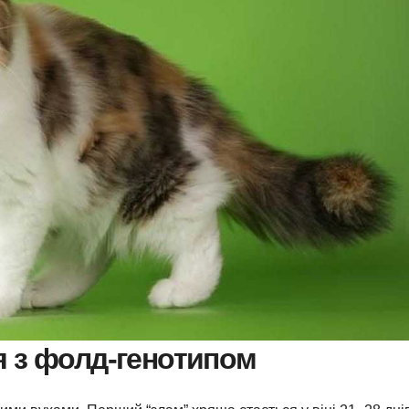
я з фолд-генотипом