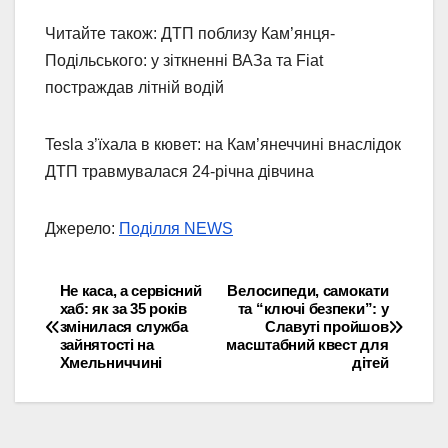
Читайте також: ДТП поблизу Кам’янця-
Подільського: у зіткненні ВАЗа та Fiat
постраждав літній водій
Tesla з’їхала в кювет: на Кам’янеччині внаслідок
ДТП травмувалася 24-річна дівчина
Джерело:
Поділля NEWS
Не каса, а сервісний
Велосипеди, самокати
Навігація
хаб: як за 35 років
та “ключі безпеки”: у
змінилася служба
Славуті пройшов
записів
зайнятості на
масштабний квест для
Хмельниччині
дітей