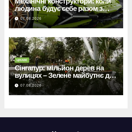
Механічні конструктори: коли
людина будує себе разом з
машиною
07.08.2026
ЦІКАВЕ
Сінгапур: мільйон дерев на
вулицях – Зелене майбутнє для
міста-держави.
07.08.2026