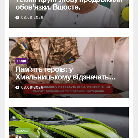
обов’язки. Вшосте.
08.08.2026
ПОДІЇ
Пам’ять героїв: у
Хмельницькому відзначать
захисників та підтримають
08.08.2026
ветеранів.
ЦІКАВЕ