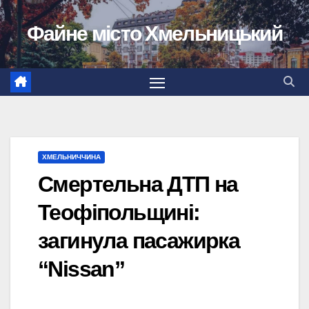
Перейти
Файне місто Хмельницький
до
вмісту
ХМЕЛЬНИЧЧИНА
Смертельна ДТП на
Теофіпольщині:
загинула пасажирка
“Nissan”