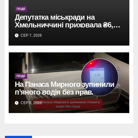
ПОДІЇ
Депутатка міськради на
Хмельниччині приховала ₴6,4
млн: винесено вирок
СЕР 7, 2026
ПОДІЇ
На Панаса Мирного зупинили
п’яного водія без прав.
СЕР 6, 2026