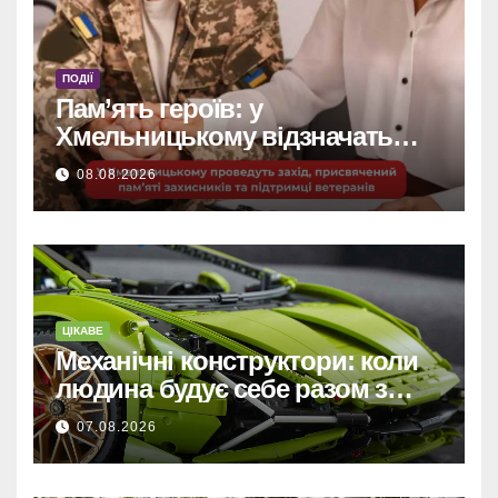
ПОДІЇ
Пам’ять героїв: у
Хмельницькому відзначать
захисників та підтримають
08.08.2026
ветеранів.
ЦІКАВЕ
Механічні конструктори: коли
людина будує себе разом з
машиною
07.08.2026