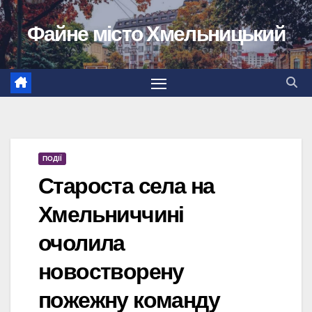
Перейти
Файне місто Хмельницький
до
вмісту
ПОДІЇ
Староста села на
Хмельниччині
очолила
новостворену
пожежну команду