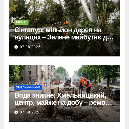
ЦІКАВЕ
Сінгапур: мільйон дерев на
вулицях – Зелене майбутнє для
міста-держави.
07.08.2026
ХМЕЛЬНИЧЧИНА
Вода зникне: Хмельницький,
центр, майже на добу – ремонт
мереж.
07.08.2026