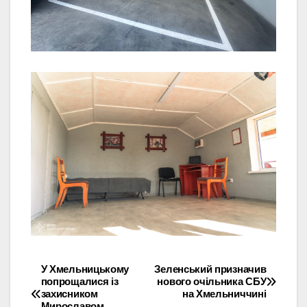
У Хмельницькому
Зеленський призначив
Навігація
попрощалися із
нового очільника СБУ
захисником
на Хмельниччині
записів
Мирославом