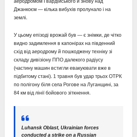
аеродромом Гвардійського й знову над
Джанкоєм — кілька вибухів пролунало і на
землі.
У цьому епізоді врожай був — є знімки, де чітко
видно задимлення в капонірах на південний
схід від аеродрому й пошкоджену техніку зі
складу дивізіону ППО далекого радіусу
(частину машин встигли евакуювати вже в
підбитому стані). 1 травня був удар трьох ОТРК
по полігону біля села Рогове на Луганщині, за
84 км від лінії бойового зіткнення.
Luhansk Oblast, Ukrainian forces
conducted a strike on a Russian