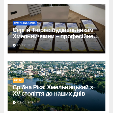
ХМЕЛЬНИЧЧИНА
Сергій Тюрін: будівельникам
Хмельниччини – професійне
свято та державні відзнаки.
09.08.2026
МІСТО
Срібна Ріка: Хмельницький з
XV століття до наших днів
09.08.2026