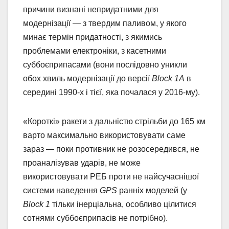
причини визнані непридатними для
модернізації — з твердим паливом, у якого
минає термін придатності, з якимись
проблемами електроніки, з касетними
суббоєприпасами (вони послідовно уникли
обох хвиль модернізації до версії
Block 1А
в
середині 1990-х і тієї, яка почалася у 2016-му).
«Короткі» ракети з дальністю стрільби до 165 км
варто максимально використовувати саме
зараз — поки противник не розосередився, не
проаналізував ударів, не може
використовувати РЕБ проти не найсучаснішої
системи наведення
GPS
ранніх моделей (у
Block 1
тільки інерціальна, особливо цілитися
сотнями суббоєприпасів не потрібно).