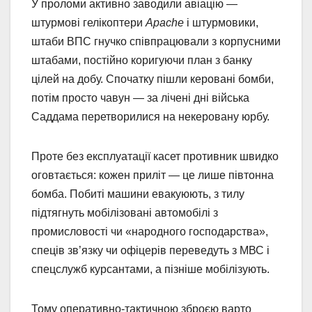
У проломи активно заводили авіацію —
штурмові гелікоптери
Apache
і штурмовики,
штаби ВПС гнучко співпрацювали з корпусними
штабами, постійно коригуючи план з банку
цілей на добу. Спочатку пішли керовані бомби,
потім просто чавун — за лічені дні війська
Саддама перетворилися на некеровану юрбу.
Проте без експлуатації касет противник швидко
оговтається: кожен приліт — це лише півтонна
бомба. Побиті машини евакуюють, з тилу
підтягнуть мобілізовані автомобілі з
промисловості чи «народного господарства»,
спеців зв’язку чи офіцерів переведуть з МВС і
спецслужб курсантами, а пізніше мобілізують.
Тому оперативно-тактичною зброєю варто