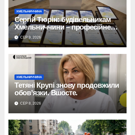
ХМЕЛЬНИЧЧИНА
Сергій Тюрін: будівельникам
Хмельниччини – професійне
свято та державні відзнаки.
СЕР 9, 2026
ХМЕЛЬНИЧЧИНА
Тетяні Крупі знову продовжили
обов’язки. Вшосте.
СЕР 8, 2026