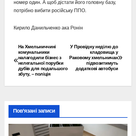
номер один. А щоб дістати його головну базу,
потрібно вибити російську ППО.
Кирило Данильченко ака Ронін
На Хмельниччині
У Провідну неділю до
Навігація
комунальники
кладовища у
налагодили бізнес з
Раковому хмельничан
записів
нелегальної порубки
підвозитимуть
дубів для подальшого
додаткові автобуси
збуту, – поліція
Пов’язані записи