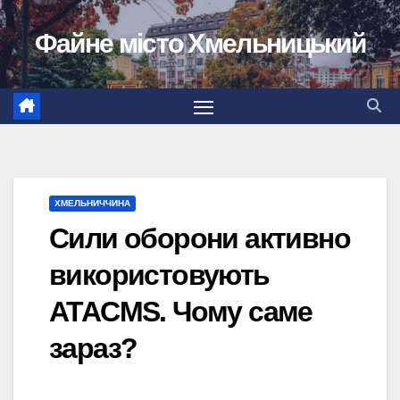
Перейти
Файне місто Хмельницький
до
вмісту
ХМЕЛЬНИЧЧИНА
Сили оборони активно
використовують
ATACMS. Чому саме
зараз?