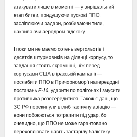
атакувати лише в моменті — у вирішальний
етап битви, придушуючи пускові ППО,
засліплюючи радари, розбиваючи тили,
накриваючи аеродром підскоку.
І поки ми не маємо сотень вертольотів і
десятків штурмовиків на ділянці корпусу, то
завдання стоять скромніші, ніж перед
корпусами США в іракській кампанії —
послабити ППО в Причорномор’ї напередодні
постачань
F-16
, ударити по полігонах і змусити
противника розосередитися. Також є дані, що
ЗС РФ перекинули вглиб тактичну авіацію —
вони побоюються потрапити під удар, бо
очевидно, що ППО не може гарантовано
перехоплювати навіть застарілу балістику