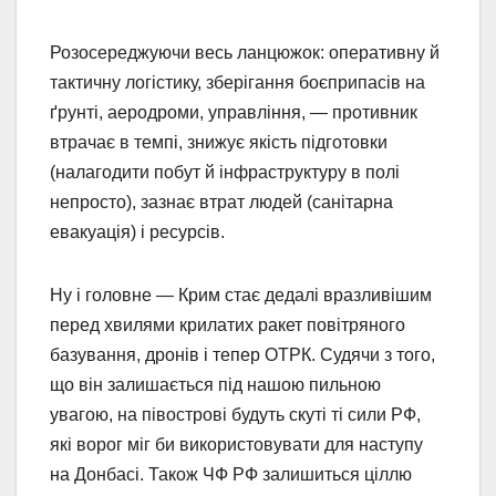
Розосереджуючи весь ланцюжок: оперативну й
тактичну логістику, зберігання боєприпасів на
ґрунті, аеродроми, управління, — противник
втрачає в темпі, знижує якість підготовки
(налагодити побут й інфраструктуру в полі
непросто), зазнає втрат людей (санітарна
евакуація) і ресурсів.
Ну і головне — Крим стає дедалі вразливішим
перед хвилями крилатих ракет повітряного
базування, дронів і тепер ОТРК. Судячи з того,
що він залишається під нашою пильною
увагою, на півострові будуть скуті ті сили РФ,
які ворог міг би використовувати для наступу
на Донбасі. Також ЧФ РФ залишиться ціллю