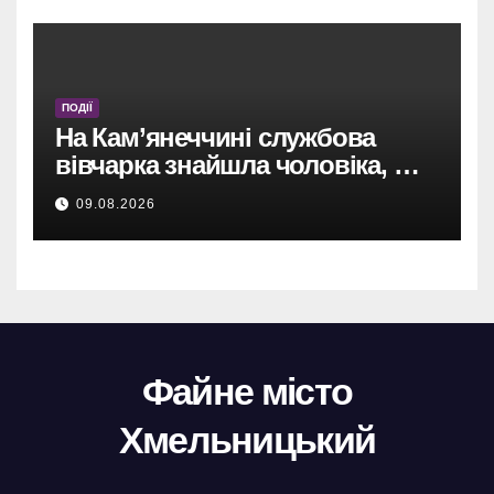
ПОДІЇ
На Кам’янеччині службова
вівчарка знайшла чоловіка, що
загубився через спеку.
09.08.2026
Файне місто
Хмельницький