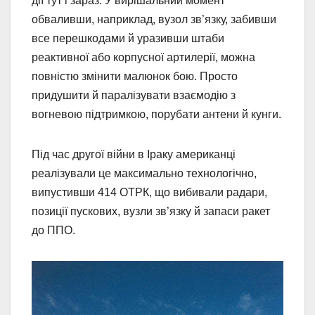
дії тут і зараз. У вирішальний момент
обваливши, наприклад, вузол зв’язку, забивши
все перешкодами й уразивши штаби
реактивної або корпусної артилерії, можна
повністю змінити малюнок бою. Просто
придушити й паралізувати взаємодію з
вогневою підтримкою, порубати антени й кунги.
Під час другої війни в Іраку американці
реалізували це максимально технологічно,
випустивши 414 ОТРК, що вибивали радари,
позиції пускових, вузли зв’язку й запаси ракет
до ППО.