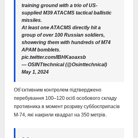
training ground with a trio of US-
supplied M39 ATACMS tactical ballistic
missiles.
At least one ATACMS directly hit a
group of over 100 Russian soldiers,
showering them with hundreds of M74
APAM bomblets.
pic.twitter.com/IBHKaoaxsb
— OSINTtechnical (@Osinttechnical)
May 1, 2024
Об’єктивним контролем підтверджено
перебування 100–120 осіб особового складу
противника в момент розриву суббоєприпасів
М-74, які накрили квадрат на 350 метрів.