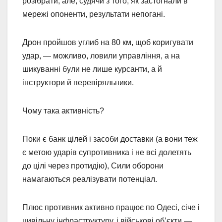
розібрати, але, судячи з того, як застогнали в
мережі опоненти, результати непогані.
Дрон пройшов углиб на 80 км, щоб коригувати
удар, — можливо, ловили управління, а на
шикуванні були не лише курсанти, а й
інструктори й перевіряльники.
Чому така активність?
Поки є банк цілей і засоби доставки (а вони теж
є метою ударів супротивника і не всі долетять
до цілі через протидію), Сили оборони
намагаються реалізувати потенціал.
Плюс противник активно працює по Одесі, січе і
цивільну інфраструктуру, і військові об’єкти —