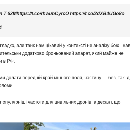
on T-62Mhttps://t.co/rhwubCyrcO https://t.co/2dXB4UGo8o
4
ладко, але танк нам цікавий у контексті не аналізу бою і нав
бительськи додатково броньований апарат, який майже не
и в РФ.
и долати передній край мінного поля, частину — без, такі 
оломи.
популярніші частоти для цивільних дронів, а десант, що