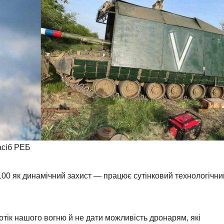
асіб РЕБ
-100 як динамічний захист — працює сутінковий технологічни
тік нашого вогню й не дати можливість дронарям, які