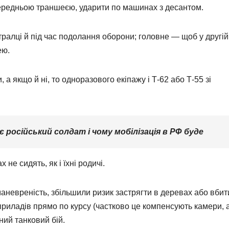
 передньою траншеєю, ударити по машинах з десантом.
йтралці й під час подолання оборони; головне — щоб у другій
ею.
 а якщо й ні, то одноразового екіпажу і Т-62 або Т-55 зі
 російський солдат і чому мобілізація в РФ буде
х не сидять, як і їхні родичі.
невреність, збільшили ризик застрягти в деревах або вбит
риладів прямо по курсу (частково це компенсують камери, 
ний танковий бій.