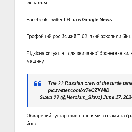
екіпажем.
Facebook Twitter
LB.ua в Google News
Трофейний російський Т-62, який захопили бій
Рідкісна ситуація і для звичайної бронетехніки,
машину.
The ?? Russian crew of the turtle tan
pic.twitter.com/xr7eCZKMlD
— Slava ?? (@Heroiam_Slava) June 17, 202
Обварений кустарними панелями, сітками та ґра
його.