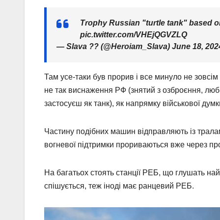
Trophy Russian "turtle tank" based 
pic.twitter.com/VHEjQGVZLQ
— Slava ?? (@Heroiam_Slava) June 18, 202
Там усе-таки був прорив і все минуло не зовсім г
не так виснаження РФ (знятий з озброєння, лю
застосуєш як танк), як напрямку військової думк
Частину подібних машин відправляють із тралам
вогневої підтримки прориваються вже через пр
На багатьох стоять станції РЕБ, що глушать най
спішується, теж іноді має ранцевий РЕБ.