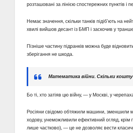
розташовані за лінією спостережних пунктів і
Немає значення, скільки танків підіб’ють на не
хвилі вийшов десант із БМП і заскочив у транш
Пізніше частину підранків можна буде відновити,
зберігання не шкода.
Математика війни. Скільки коштує
Бо ті, хто затіяв цю війну, — у Москві, у черепаха
Росіяни свідомо обтяжили машини, зменшили ма
ходову, унеможливили ефективний огляд, крім п
лише частково), — це не дозволяє вести класич