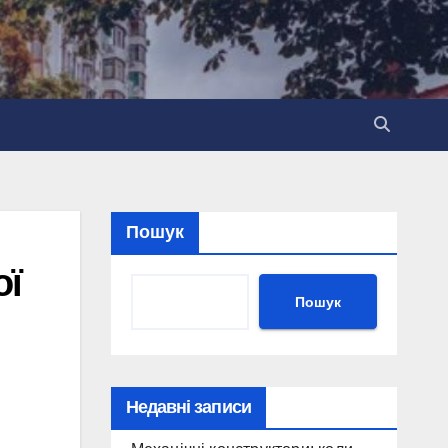
Пошук
ої
Пошук
Недавні записи