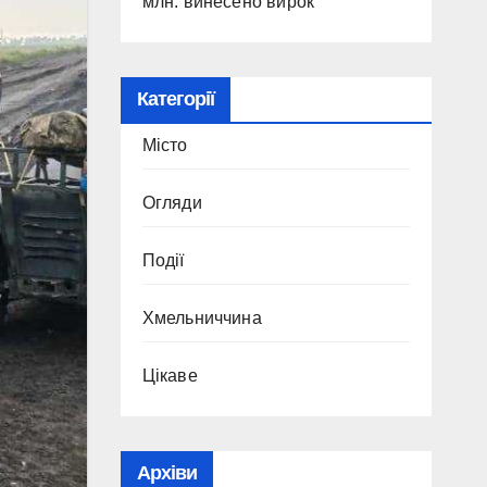
млн: винесено вирок
Категорії
Місто
Огляди
Події
Хмельниччина
Цікаве
Архіви