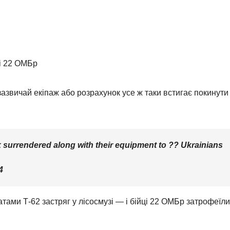
ці 22 ОМБр
 зазвичай екіпаж або розрахунок усе ж таки встигає покинути
k surrendered along with their equipment to ?? Ukrainians
4
тами Т-62 застряг у лісосмузі — і бійці 22 ОМБр затрофеїли