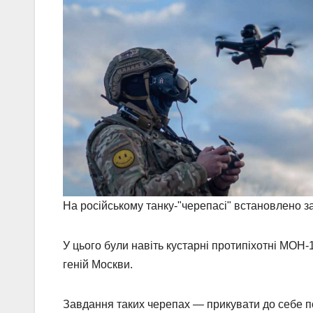
На російському танку-"черепасі" встановлено з
У цього були навіть кустарні протипіхотні МОН
геній Москви.
Завдання таких черепах — прикувати до себе по