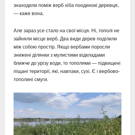
знаходили поміж верб хіба поодинокі деревця,
— каже вона.
Але зараз усе стало на свої місця. Ні, тополі не
зайняли місце верб. Два види дерев поділили
між собою простір. Якщо вербами поросли
знижені ділянки з мулистими відкладами
ближче до урізу води, то тополями — підвищені
піщані території, які, навпаки, сухі. Є і вербово-
тополині смуги.