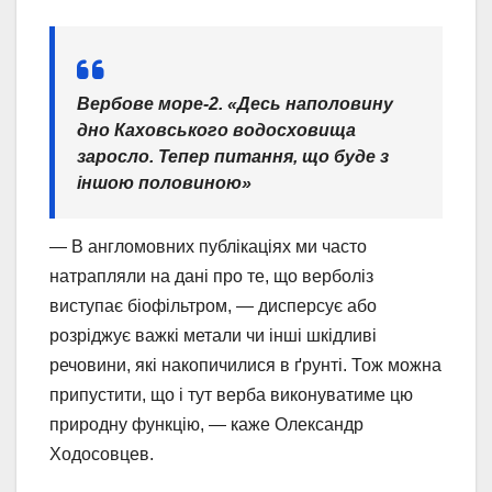
Вербове море-2. «Десь наполовину
дно Каховського водосховища
заросло. Тепер питання, що буде з
іншою половиною»
— В англомовних публікаціях ми часто
натрапляли на дані про те, що верболіз
виступає біофільтром, — дисперсує або
розріджує важкі метали чи інші шкідливі
речовини, які накопичилися в ґрунті. Тож можна
припустити, що і тут верба виконуватиме цю
природну функцію, — каже Олександр
Ходосовцев.