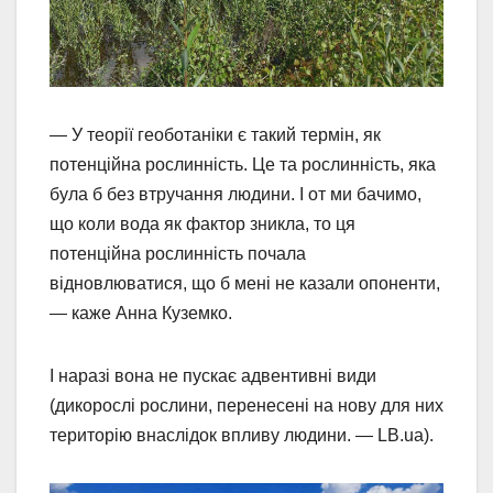
— У теорії геоботаніки є такий термін, як
потенційна рослинність. Це та рослинність, яка
була б без втручання людини. І от ми бачимо,
що коли вода як фактор зникла, то ця
потенційна рослинність почала
відновлюватися, що б мені не казали опоненти,
— каже Анна Куземко.
І наразі вона не пускає адвентивні види
(дикорослі рослини, перенесені на нову для них
територію внаслідок впливу людини. — LB.ua).