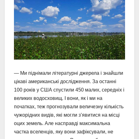
— Ми піднімали літературні джерела і знайшли
цікаві американські дослідження. За останні
100 років у США спустили 450 малих, середніх і
великих водосховищ. І вони, як і ми на
початках, теж прогнозували величезну кількість
чужорідних видів, які могли з’явитися на місці
оцих земель. Але насправді максимальна
частка вселенців, яку вони зафіксували, не