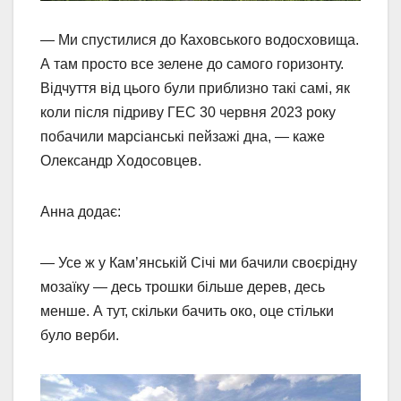
— Ми спустилися до Каховського водосховища.
А там просто все зелене до самого горизонту.
Відчуття від цього були приблизно такі самі, як
коли після підриву ГЕС 30 червня 2023 року
побачили марсіанські пейзажі дна, — каже
Олександр Ходосовцев.
Анна додає:
— Усе ж у Кам’янській Січі ми бачили своєрідну
мозаїку — десь трошки більше дерев, десь
менше. А тут, скільки бачить око, оце стільки
було верби.