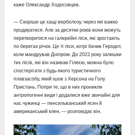
каже Олександр Ходосовцев.
— Скоріше це хащі верболозу, через які важко
продиратися. Але за десятки років вони можуть
перетворитися на галерейні ліси, які зростають
по берегах річок. Це ті ліси, котрі бачив Геродот,
коли мандрував Дніпром. До 2022 року залишки
тих лісів, які він називав Гілеєю, можна було
спостерігати з будь-якого туристичного
плавзасобу, який ішов з Херсона на Голу
Пристань. Попри те, що в них проникли
антропогенні види і додалися вже звичайні для
нас чужинці — пенсильванський ясен й
американський клен, — розповідає він.