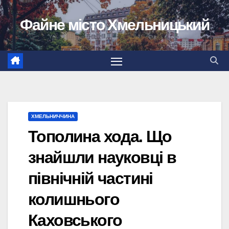
Перейти
Файне місто Хмельницький
до
вмісту
ХМЕЛЬНИЧЧИНА
Тополина хода. Що
знайшли науковці в
північній частині
колишнього
Каховського