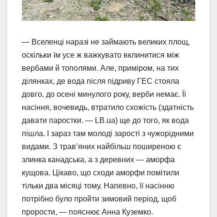
— Вселенці наразі не займають великих площ,
оскільки їм усе ж важкувато вклинитися між
вербами й тополями. Але, приміром, на тих
ділянках, де вода після підриву ГЕС стояла
довго, до осені минулого року, верби немає. Її
насіння, вочевидь, втратило схожість (здатність
давати паростки. — LB.ua) ще до того, як вода
пішла. І зараз там молоді зарості з чужорідними
видами. З трав’яних найбільш поширеною є
злинка канадська, а з деревних — аморфа
кущова. Цікаво, що сходи аморфи помітили
тільки два місяці тому. Напевно, її насінню
потрібно було пройти зимовий період, щоб
прорости, — пояснює Анна Куземко.