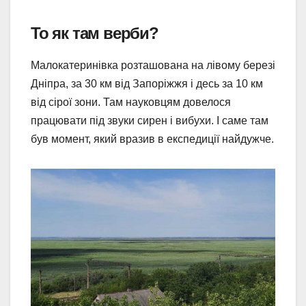
То як там верби?
Малокатеринівка розташована на лівому березі
Дніпра, за 30 км від Запоріжжя і десь за 10 км
від сірої зони. Там науковцям довелося
працювати під звуки сирен і вибухи. І саме там
був момент, який вразив в експедиції найдужче.