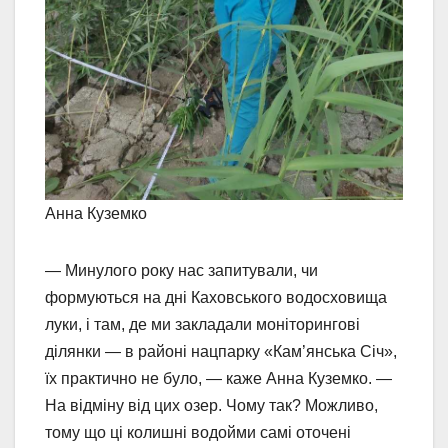
Анна Куземко
— Минулого року нас запитували, чи
формуються на дні Каховського водосховища
луки, і там, де ми закладали моніторингові
ділянки — в районі нацпарку «Кам’янська Січ»,
їх практично не було, — каже Анна Куземко. —
На відміну від цих озер. Чому так? Можливо,
тому що ці колишні водойми самі оточені