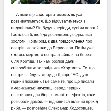
— А поки що спостерігатимемо, як усе
розвиватиметься. Що відбуватиметься з
водопіллям? Які будуть періоди, сухі чи вологі?
І хотілося б, щоб до досліджень доєдналися
зоологи. Приміром, є два повідомлення про
осетрів, які зайшли до Берислава. Потім уже
якогось мертвого осетра знайшли на березі
біля Хортиці. Так нам розповідали
співробітники заповідника «Хортиця». Те, що
осетри є і йдуть вгору, до ДніпроГЕС, дуже
гарний показник. І це саме те, про що писали
американські науковці: серед перших
позитивних для біорізноманіття ефектів, коли
розібрали дамби, — відновився вільний прохід
риби, — розповідає Олександр Ходосовцев.