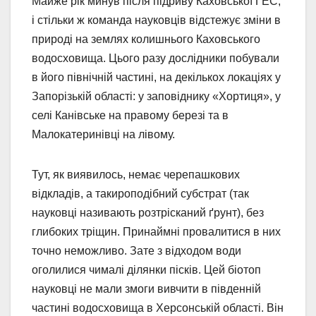
Майже рік минув після підриву Каховської ГЕС,
і стільки ж команда науковців відстежує зміни в
природі на землях колишнього Каховського
водосховища. Цього разу дослідники побували
в його північній частині, на декількох локаціях у
Запорізькій області: у заповіднику «Хортиця», у
селі Канівське на правому березі та в
Малокатеринівці на лівому.
Тут, як виявилось, немає черепашкових
відкладів, а такироподібний субстрат (так
науковці називають розтрісканий ґрунт), без
глибоких тріщин. Принаймні провалитися в них
точно неможливо. Зате з відходом води
оголилися чималі ділянки пісків. Цей біотоп
науковці не мали змоги вивчити в південній
частині водосховища в Херсонській області. Він