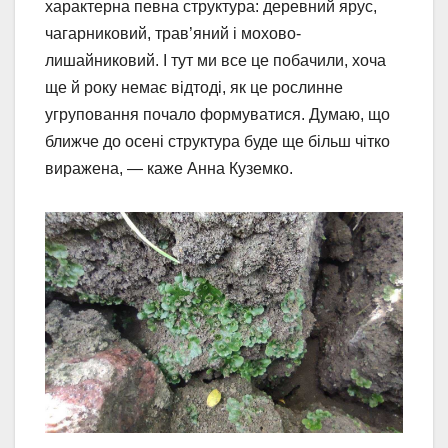
характерна певна структура: деревний ярус,
чагарниковий, трав’яний і мохово-
лишайниковий. І тут ми все це побачили, хоча
ще й року немає відтоді, як це рослинне
угруповання почало формуватися. Думаю, що
ближче до осені структура буде ще більш чітко
виражена, — каже Анна Куземко.