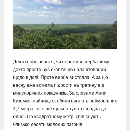
Дехто побоювався, чи переживе верба зиму,
дехто просто був скептично налаштований
щодо її долі. Проте верба вистояла. А за цю
весну вже встигла підрости на третину від
минулорічних показників. За словами Анни
Куземко, найвищі особини сягають неймовірних
4,7 метра і все ще щільно туляться одна до
одної. На квадратному метрі співіснують
близько десяти молодих пагонів.