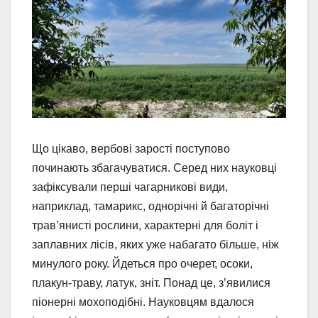
Що цікаво, вербові зарості поступово
починають збагачуватися. Серед них науковці
зафіксували перші чагарникові види,
наприклад, тамарикс, однорічні й багаторічні
трав’янисті рослини, характерні для боліт і
заплавних лісів, яких уже набагато більше, ніж
минулого року. Йдеться про очерет, осоки,
плакун-траву, латук, зніт. Понад це, з’явилися
піонерні мохоподібні. Науковцям вдалося