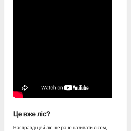
Це вже ліс?
Насправді цей ліс ще рано називати лісом,