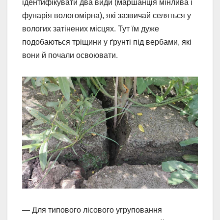
ідентифікувати два види (маршанція мінлива і
фунарія вологомірна), які зазвичай селяться у
вологих затінених місцях. Тут їм дуже
подобаються тріщини у ґрунті під вербами, які
вони й почали освоювати.
— Для типового лісового угруповання