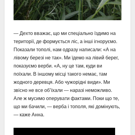
— Дехто вважає, що ми спеціально їздимо на
території, де формується ліс, а інші ігноруємо.
Показали тополі, нам одразу написали: «А на
лівому березі не так». Ми їдемо на лівий берег,
показуємо верби. «А, ну це там, куди ви
поїхали. В іншому місці такого немає, там
жодного деревця. Або чужорідні види». Ми
звісно не все об’їхали — наразі неможливо.
Але ж мусимо оперувати фактами. Поки що те,
що ми бачили, — верба і тополя, які домінують,
— каже Анна.