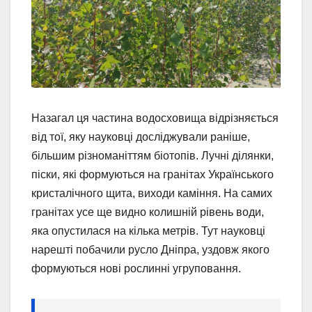
Назагал ця частина водосховища відрізняється
від тої, яку науковці досліджували раніше,
більшим різноманіттям біотопів. Лучні ділянки,
піски, які формуються на гранітах Українського
кристалічного щита, виходи каміння. На самих
гранітах усе ще видно колишній рівень води,
яка опустилася на кілька метрів. Тут науковці
нарешті побачили русло Дніпра, уздовж якого
формуються нові рослинні угруповання.