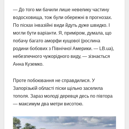
— До того ми бачили лише невелику частину
водосховища, тож були обережні в прогнозах.
По пісках інвазійні види йдуть дуже швидко. І
могли бути варіанти. Я, приміром, думала, що
побачу багато аморфи кущової (рослина
родини бобових з Північної Америки. — LB.ua),
небезпечного чужорідного виду, — зізнається
Анна Куземко.
Проте побоювання не справдилися. У
Запорізькій області піски щільно заселила
тополя. Зараз молоді деревця десь по півтора
— максимум два метри висотою.