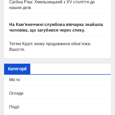
Срібна Ріка: Хмельницький з XV століття до
наших днів
На Кам’янеччині службова вівчарка знайшла
чоловіка, що загубився через спеку.
Тетяні Крупі знову продовжили обов’язки.
Вшосте.
Категорії
Місто
Огляди
Події