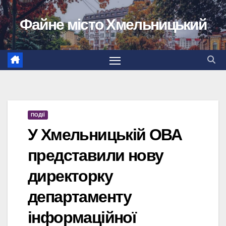
Перейти
Файне місто Хмельницький
до
вмісту
ПОДІЇ
У Хмельницькій ОВА
представили нову
директорку
департаменту
інформаційної