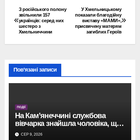
З російського полону
У Хмельницькому
Навігація
звільнили 157
показали благодійну
українців: серед них
виставу «МАМИ»,
записів
шестеро з
присвячену матерям
Хмельниччини
загиблих Героїв
Пов’язані записи
ПОДІЇ
На Кам’янеччині службова
вівчарка знайшла чоловіка, що
загубився через спеку.
СЕР 9, 2026