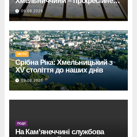
Хмельниччини – професійне
свято та державні відзнаки.
09.08.2026
МІСТО
Срібна Ріка: Хмельницький з
XV століття до наших днів
09.08.2026
ПОДІЇ
На Кам’янеччині службова