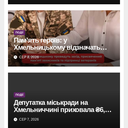
ПОДІЇ
Пам’ять героїв: у
Хмельницькому відзначать
захисників та підтримають
СЕР 8, 2026
ветеранів.
ПОДІЇ
Депутатка міськради на
Хмельниччині приховала ₴6,4
млн: винесено вирок
СЕР 7, 2026