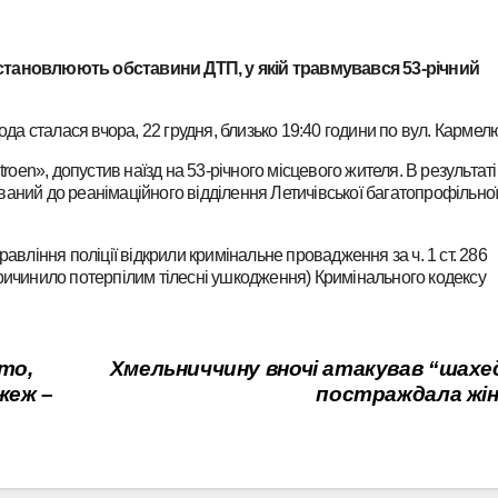
становлюють обставини ДТП, у якій травмувався 53-річний
да сталася вчора, 22 грудня, близько 19:40 години по вул. Кармел
roen», допустив наїзд на 53-річного місцевого жителя. В результат
ований до реанімаційного відділення Летичівської багатопрофільно
вління поліції відкрили кримінальне провадження за ч. 1 ст. 286
ичинило потерпілим тілесні ушкодження) Кримінального кодексу
то,
Хмельниччину вночі атакував “шахе
жеж –
постраждала жін