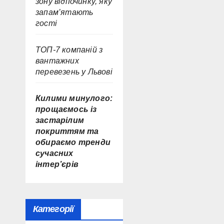
зону відпочинку, яку
запам’ятають
гості
ТОП-7 компаній з
вантажних
перевезень у Львові
Килими минулого:
прощаємось із
застарілим
покриттям та
обираємо тренди
сучасних
інтер’єрів
Категорії