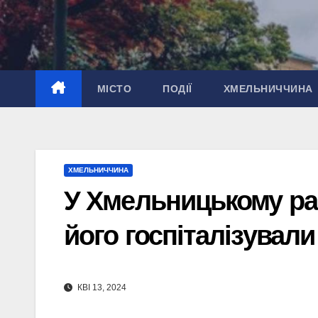
Перейти
до
вмісту
МІСТО
ПОДІЇ
ХМЕЛЬНИЧЧИНА
ХМЕЛЬНИЧЧИНА
У Хмельницькому рай
його госпіталізували
КВІ 13, 2024