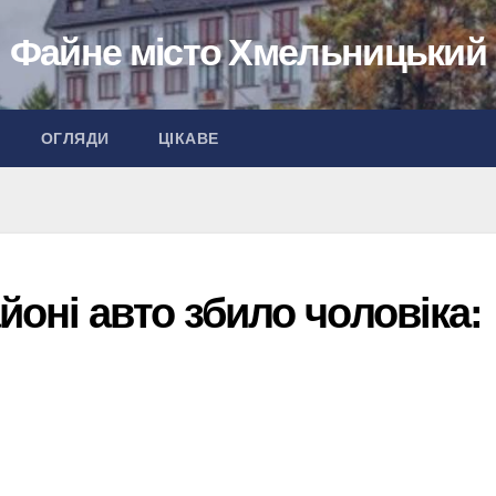
Файне місто Хмельницький
ОГЛЯДИ
ЦІКАВЕ
оні авто збило чоловіка: