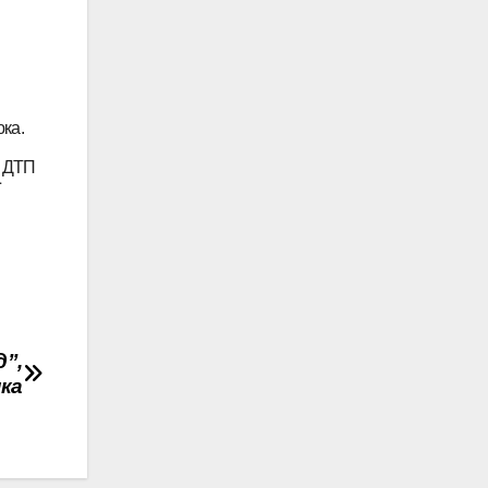
юка.
і ДТП
ї
д”,
ка