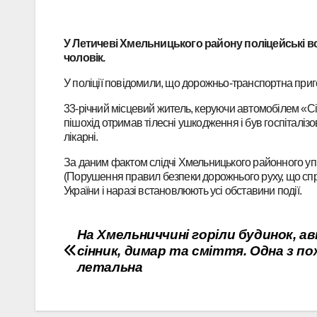
У Летичеві Хмельницького району поліцейські в
чоловік.
У поліції повідомили, що дорожньо-транспортна приго
33-річний місцевий житель, керуючи автомобілем «Cit
пішохід отримав тілесні ушкодження і був госпіталіз
лікарні.
За даним фактом слідчі Хмельницького районного упра
(Порушення правил безпеки дорожнього руху, що спр
України і наразі встановлюють усі обставини події.
Навігація
На Хмельниччині горіли будинок, ав
сінник, димар та сміття. Одна з по
записів
летальна