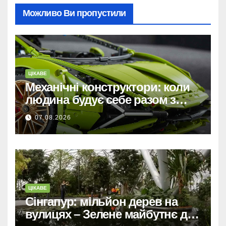
Можливо Ви пропустили
ЦІКАВЕ
Механічні конструктори: коли
людина будує себе разом з
машиною
07.08.2026
ЦІКАВЕ
Сінгапур: мільйон дерев на
вулицях – Зелене майбутнє для