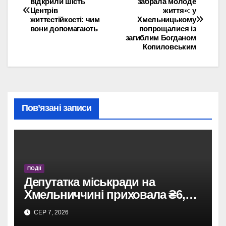
відкрили шість
забрала молоде
Центрів
життя»: у
записів
життєстійкості: чим
Хмельницькому
вони допомагають
попрощалися із
загиблим Богданом
Копиловським
Пов’язані записи
ПОДІЇ
Депутатка міськради на
Хмельниччині приховала ₴6,4
млн: винесено вирок
СЕР 7, 2026