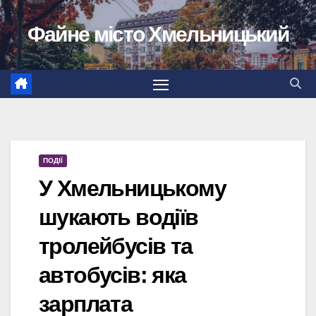
Перейти
Файне місто Хмельницький
до
вмісту
ПОДІЇ
У Хмельницькому
шукають водіїв
тролейбусів та
автобусів: яка
зарплата