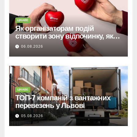
ЦІКАВЕ
Як організаторам подій
створити зону відпочинку, яку
запам’ятають гості
06.08.2026
ЦІКАВЕ
ТОП-7 компаній з вантажних
перевезень у Львові
05.08.2026