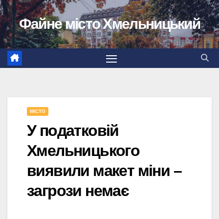
Перейти
Файне місто Хмельницький
до
вмісту
МІСТО
У податковій
Хмельницького
виявили макет міни –
загрози немає