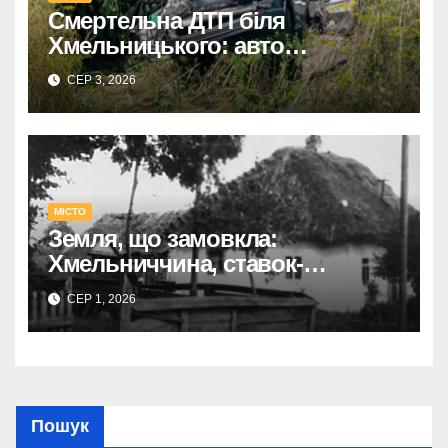
Смертельна ДТП біля
Хмельницького: авто
перекинулося, загинув водій,
СЕР 3, 2026
травмовано його дружину.
МІСТО
Земля, що замовкла:
Хмельниччина, ставок-
охолоджувач АЕС, історії
СЕР 1, 2026
затоплених сіл.
Пошук