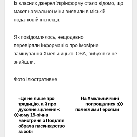
Із власних джерел Укрінформу стало відомо, що
макет навчальної міни виявили в міській
податковій інспекції.
Як повідомлялось, нещодавно
перевіряли інформацію про імовірне
замінування Хмельницької ОВА, вибухівки не
знайшли.
Фото ілюстративне
«Це не лише про
На Хмельниччині
Навігація
традицію, а й про
попрощалися з
духовне зцілення»:
полеглими Героями
записів
чому 19-річна
майстриня з Поділля
обрала писанкарство
за хобі