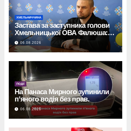
ХМЕЛЬНИЧЧИНА
Застава за заступника голови
Хмельницької ОВА Фалюша:
майже 5 мільйонів гривень
06.08.2026
внесено.
ПОДІЇ
На Панаса Мирного зупинили
п’яного водія без прав.
06.08.2026