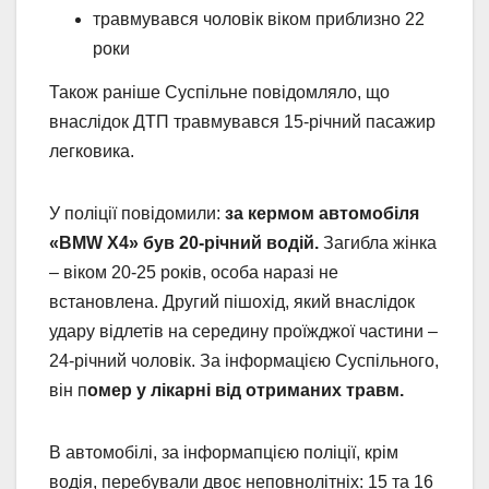
травмувався чоловік віком приблизно 22
роки
Також раніше Суспільне повідомляло, що
внаслідок ДТП травмувався 15-річний пасажир
легковика.
У поліції повідомили:
за кермом автомобіля
«BMW X4» був 20-річний водій.
Загибла жінка
– віком 20-25 років, особа наразі не
встановлена. Другий пішохід, який внаслідок
удару відлетів на середину проїжджої частини –
24-річний чоловік. За інформацією Суспільного,
він п
омер у лікарні від отриманих травм.
В автомобілі, за інформапцією поліції, крім
водія, перебували двоє неповнолітніх: 15 та 16