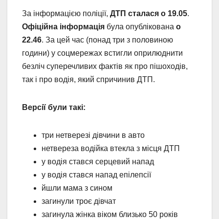
За інформацією поліції,
ДТП сталася о 19.05
.
Офіційна інформація
була опублікована
о
22.46
. За цей час (понад три з половиною
години) у соцмережах встигли оприлюднити
безліч суперечливих фактів як про пішоходів,
так і про водія, який спричинив ДТП.
Версії були такі:
три нетверезі дівчини в авто
нетвереза водійка втекла з місця ДТП
у водія стався серцевий напад
у водія стався напад епілепсії
йшли мама з сином
загинули троє дівчат
загинула жінка віком близько 50 років