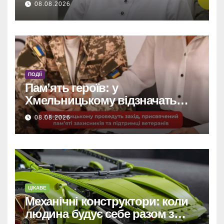
08.08.2026
ПОДІЇ
Пам’ять героїв: у
Хмельницькому відзначать
захисників та підтримають
08.08.2026
ветеранів.
ЦІКАВЕ
Механічні конструктори: коли
людина будує себе разом з