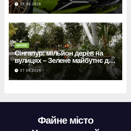
машиною
07.08.2026
ЦІКАВЕ
Сінгапур: мільйон дерев на
вулицях – Зелене майбутнє для
міста-держави.
07.08.2026
Файне місто