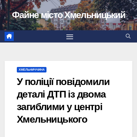
Перейти
Файне місто Хмельницький
до
вмісту
ХМЕЛЬНИЧЧИНА
У поліції повідомили
деталі ДТП із двома
загиблими у центрі
Хмельницького