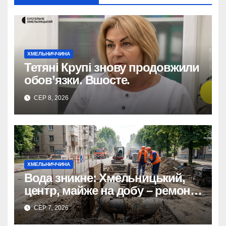
ХМЕЛЬНИЧЧИНА
Тетяні Крупі знову продовжили
обов’язки. Вшосте.
СЕР 8, 2026
ХМЕЛЬНИЧЧИНА
Вода зникне: Хмельницький,
центр, майже на добу – ремонт
мереж.
СЕР 7, 2026