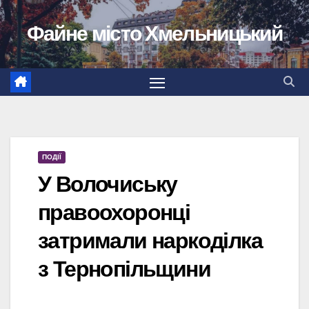
Перейти
Файне місто Хмельницький
до
вмісту
ПОДІЇ
У Волочиську
правоохоронці
затримали наркоділка
з Тернопільщини