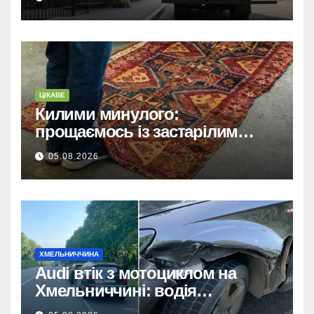
ЦІКАВЕ
Килими минулого:
прощаємось із застарілим
покриттям та обираємо тренди
05.08.2026
сучасних інтер’єрів
ХМЕЛЬНИЧЧИНА
Audi втік з мотоциклом на
Хмельниччині: водія
затримано.