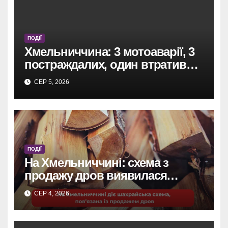
ПОДІЇ
Хмельниччина: 3 мотоаварії, 3
постраждалих, один втратив
ногу.
СЕР 5, 2026
ПОДІЇ
На Хмельниччині: схема з
продажу дров виявилася
шахрайством.
СЕР 4, 2026