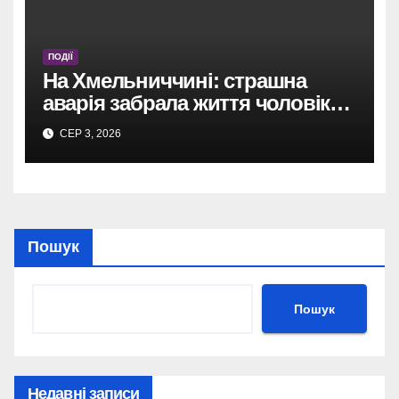
ПОДІЇ
На Хмельниччині: страшна
аварія забрала життя чоловіка,
дружина бореться за життя в
СЕР 3, 2026
лікарні.
Пошук
Пошук
Недавні записи