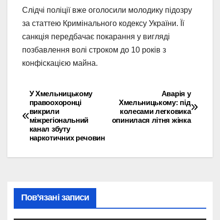
Слідчі поліції вже оголосили молодику підозру
за статтею Кримінального кодексу України. Її
санкція передбачає покарання у вигляді
позбавлення волі строком до 10 років з
конфіскацією майна.
У Хмельницькому
Аварія у
Навігація
правоохоронці
Хмельницькому: під
викрили
колесами легковика
записів
міжрегіональний
опинилася літня жінка
канал збуту
наркотичних речовин
Пов’язані записи