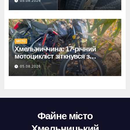
05.08.2026
МІСТО
Хмельниччина: 17-річний
мотоцикліст зіткнувся з
КАМАЗом – є постраждалий.
05.08.2026
Файне місто
Хмельницький