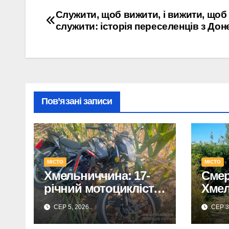
Навігація
Служити, щоб вижити, і вижити, щоб
служити: історія переселенців з До
записів
Пов’язані записи
МІСТО
МІСТО
Хмельниччина: 17-
Смер
річний мотоцикліст
Хмел
зіткнувся з КАМАЗом
пере
СЕР 5, 2026
СЕР 3
– є постраждалий.
заги
трав