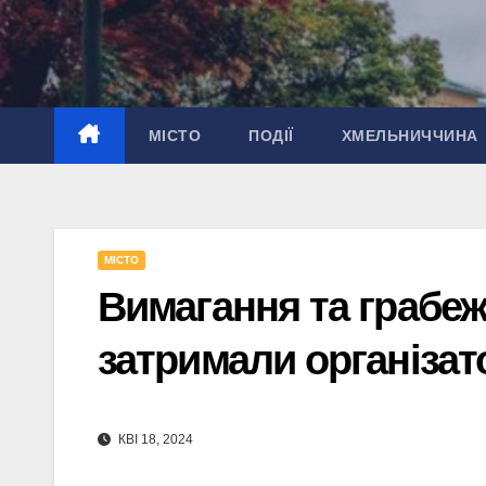
Перейти
до
вмісту
МІСТО
ПОДІЇ
ХМЕЛЬНИЧЧИНА
МІСТО
Вимагання та грабеж
затримали організа
КВІ 18, 2024