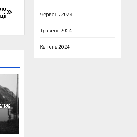
ло
Червень 2024
ції
Травень 2024
Квітень 2024
ла:
вач