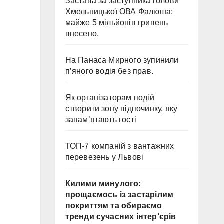
Застава за заступника голови
Хмельницької ОВА Фалюша:
майже 5 мільйонів гривень
внесено.
На Панаса Мирного зупинили
п’яного водія без прав.
Як організаторам подій
створити зону відпочинку, яку
запам’ятають гості
ТОП-7 компаній з вантажних
перевезень у Львові
Килими минулого:
прощаємось із застарілим
покриттям та обираємо
тренди сучасних інтер’єрів