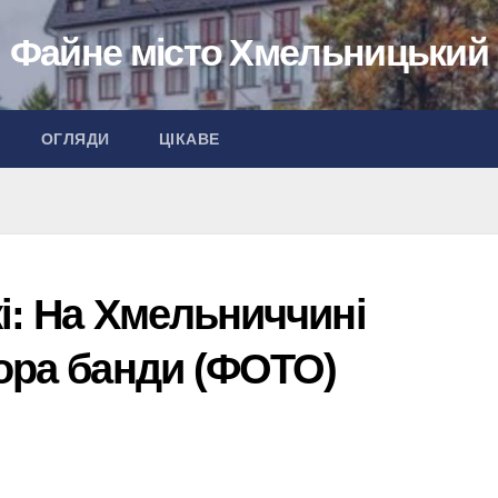
Файне місто Хмельницький
ОГЛЯДИ
ЦІКАВЕ
і: На Хмельниччині
тора банди (ФОТО)