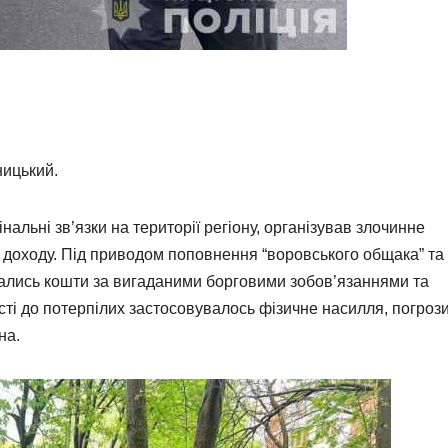
ницький.
альні зв’язки на території регіону, організував злочинне
доходу. Під приводом поповнення “воровського общака” та
ались кошти за вигаданими борговими зобов’язаннями та
сті до потерпілих застосовувалось фізичне насилля, погрози
на.