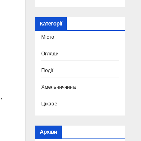
Категорії
Місто
Огляди
Події
Хмельниччина
,
Цікаве
Архіви