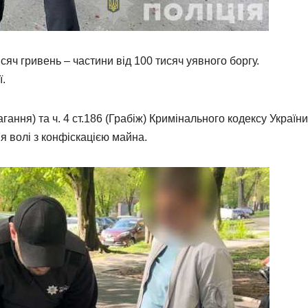
яч гривень – частини від 100 тисяч уявного боргу.
ї.
гання) та ч. 4 ст.186 (Грабіж) Кримінального кодексу України
 волі з конфіскацією майна.