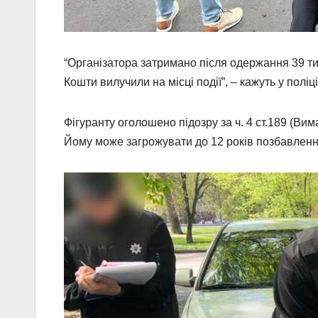
“Організатора затримано після одержання 39 тис
Кошти вилучили на місці події”, – кажуть у поліці
Фігуранту оголошено підозру за ч. 4 ст.189 (Вима
Йому може загрожувати до 12 років позбавлення