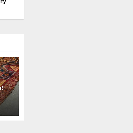
ту
:
ів