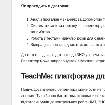
Як проходить підготовка:
Аналіз прогалин у знаннях за допомогою т
Систематизація матеріалу — репетитор до
запам’ятав.
Робота з тестами минулих років для озна
Відпрацювання складних тем, які часто з’я
До того ж, під час підготовки до ЗНО учні вчат
Репетитор може запропонувати ефективні стратег
TeachMe: платформа дл
Пошук досвідченого репетитора може бути неп
легшим. Тут зібрано багато кваліфікованих викла
підготовки учнів до контрольних робіт, НМТ, ЗН