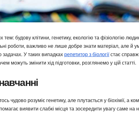
 тем: будову клітини, генетику, екологію та фізіологію люди
ьні роботи, важливо не лише добре знати матеріал, але й у
о задачах. У таких випадках
репетитор з біології
стає справж
ем можуть змінити хід підготовки, розглянемо у цій статті.
 навчанні
ось чудово розуміє генетику, але плутається у біохімії, а ко
помагає виявити слабкі місця та зосередити увагу саме на н