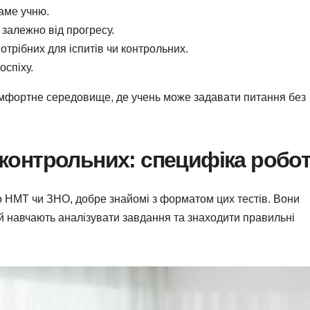
саме учню.
 залежно від прогресу.
трібних для іспитів чи контрольних.
оспіху.
омфортне середовище, де учень може задавати питання без
а контрольних: специфіка робо
до НМТ чи ЗНО, добре знайомі з форматом цих тестів. Вони
й навчають аналізувати завдання та знаходити правильні