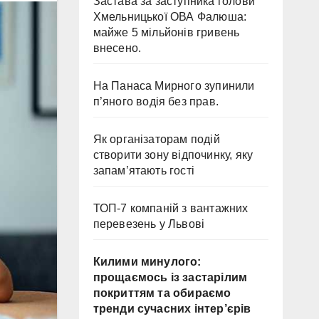
Застава за заступника голови
Хмельницької ОВА Фалюша:
майже 5 мільйонів гривень
внесено.
На Панаса Мирного зупинили
п’яного водія без прав.
Як організаторам подій
створити зону відпочинку, яку
запам’ятають гості
ТОП-7 компаній з вантажних
перевезень у Львові
Килими минулого:
прощаємось із застарілим
покриттям та обираємо
тренди сучасних інтер’єрів