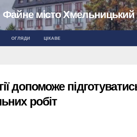
Файне місто Хмельницький
ОГЛЯДИ
ЦІКАВЕ
гії допоможе підготуватис
льних робіт