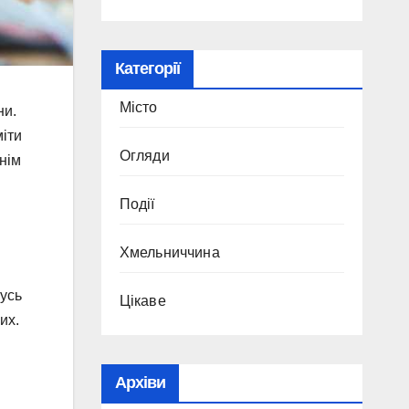
Категорії
Місто
ни.
міти
Огляди
нім
Події
Хмельниччина
мусь
Цікаве
их.
Архіви