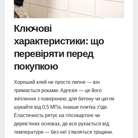
Ключові
характеристики: що
перевіряти перед
покупкою
Хороший клей не просто липне — він
тримається роками. Адгезія — це його
зчіплення з поверхнею: для бетону чи цегли
шукайте від 0,5 МПа, інакше плитка з’їде.
Еластичність рятує на гіпсокартоні чи
дерев’яних основах, де все рухається від
температури — без неї з’являться тріщини.