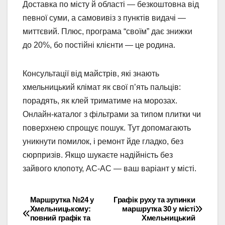
Доставка по місту й області — безкоштовна від
певної суми, а самовивіз з пунктів видачі —
миттєвий. Плюс, програма “своїм” дає знижки
до 20%, бо постійні клієнти — це родина.
Консультації від майстрів, які знають
хмельницький клімат як свої п’ять пальців:
порадять, як клей триматиме на морозах.
Онлайн-каталог з фільтрами за типом плитки чи
поверхнею спрощує пошук. Тут допомагають
уникнути помилок, і ремонт йде гладко, без
сюрпризів. Якщо шукаєте надійність без
зайвого клопоту, AC-AC — ваш варіант у місті.
Маршрутка №24 у
Графік руху та зупинки
Навігація
Хмельницькому:
маршрутка 30 у місті
повний графік та
Хмельницький