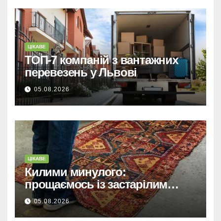
ЦІКАВЕ
ТОП-7 компаній з вантажних
перевезень у Львові
05.08.2026
ЦІКАВЕ
Килими минулого:
прощаємось із застарілим
покриттям та обираємо тренди
05.08.2026
сучасних інтер’єрів