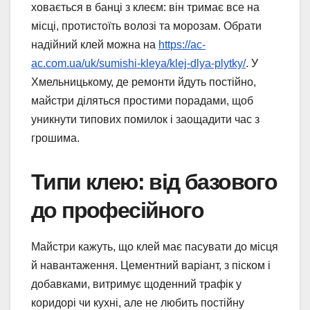
ховається в банці з клеєм: він тримає все на
місці, протистоїть волозі та морозам. Обрати
надійний клей можна на
https://ac-
ac.com.ua/uk/sumishi-kleya/klej-dlya-plytky/
. У
Хмельницькому, де ремонти йдуть постійно,
майстри діляться простими порадами, щоб
уникнути типових помилок і заощадити час з
грошима.
Типи клею: від базового
до професійного
Майстри кажуть, що клей має пасувати до місця
й навантаження. Цементний варіант, з піском і
добавками, витримує щоденний трафік у
коридорі чи кухні, але не любить постійну