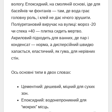
вологу. Епоксидний, на смоляній основі, іде для
басейнів чи фонтанів — там, де вода грає
головну роль, і клей не дає нічого зрушити.
Поліуретановий виручає на вулиці: мороз -20
чи спека +40 — плитка сидить мертво.
Акриловий підходить для ванних, де пар і
конденсат — норма, а дисперсійний швидко
хапається, еластичний, як гума, для нерівних
стін.
Ось основні типи в двох словах:
Цементний: дешевий, міцний для сухих
зон.
Епоксидний: водонепроникний для
“мокрих” місць.