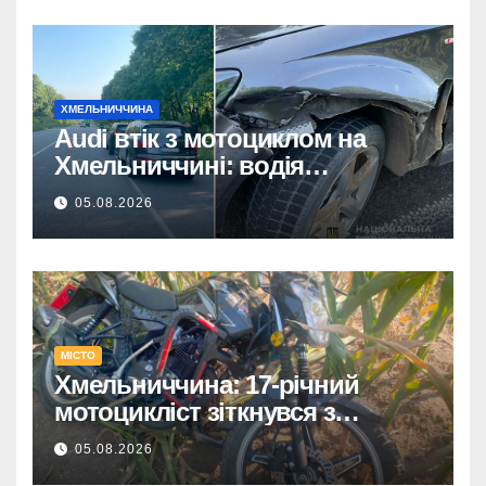
ХМЕЛЬНИЧЧИНА
Audi втік з мотоциклом на
Хмельниччині: водія
затримано.
05.08.2026
МІСТО
Хмельниччина: 17-річний
мотоцикліст зіткнувся з
КАМАЗом – є постраждалий.
05.08.2026