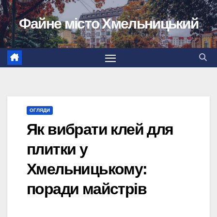
Перейти
Файне місто Хмельницький
до
вмісту
ОГЛЯДИ
Як вибрати клей для
плитки у
Хмельницькому:
поради майстрів