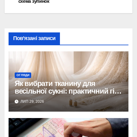
записів
схема зупинок
Пов’язані записи
ОГЛЯДИ
Як вибрати тканину для
весільної сукні: практичний гід
для наречених
ЛИП 29, 2026