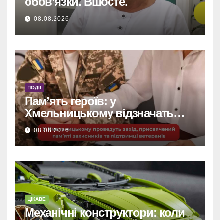
обов’язки. Вшосте.
08.08.2026
ПОДІЇ
Пам’ять героїв: у
Хмельницькому відзначать
захисників та підтримають
08.08.2026
ветеранів.
ЦІКАВЕ
Механічні конструктори: коли