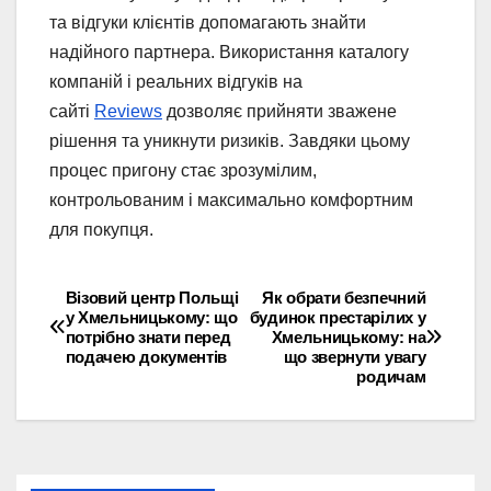
та відгуки клієнтів допомагають знайти
надійного партнера. Використання каталогу
компаній і реальних відгуків на
сайті
Reviews
дозволяє прийняти зважене
рішення та уникнути ризиків. Завдяки цьому
процес пригону стає зрозумілим,
контрольованим і максимально комфортним
для покупця.
Візовий центр Польщі
Як обрати безпечний
Навігація
у Хмельницькому: що
будинок престарілих у
потрібно знати перед
Хмельницькому: на
записів
подачею документів
що звернути увагу
родичам