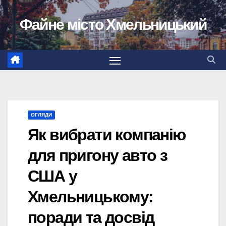
Перейти
Файне місто Хмельницький
до
вмісту
ОГЛЯДИ
Як вибрати компанію
для пригону авто з
США у
Хмельницькому:
поради та досвід