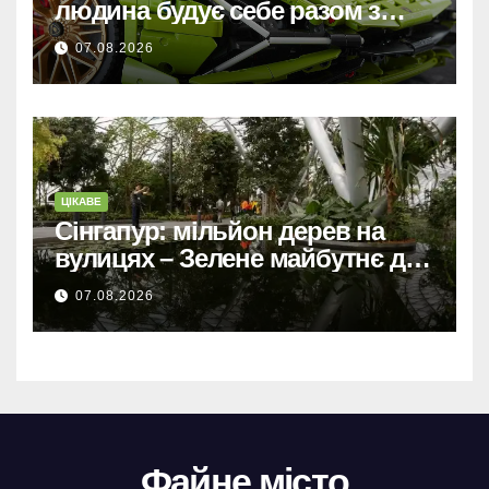
людина будує себе разом з
машиною
07.08.2026
ЦІКАВЕ
Сінгапур: мільйон дерев на
вулицях – Зелене майбутнє для
міста-держави.
07.08.2026
Файне місто