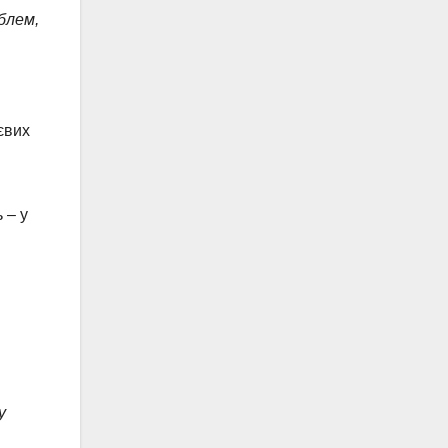
блем,
євих
 – у
у