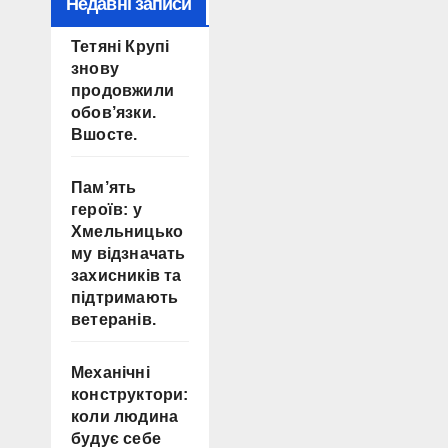
Недавні записи
Тетяні Крупі
знову
продовжили
обов’язки.
Вшосте.
Пам’ять
героїв: у
Хмельницько
му відзначать
захисників та
підтримають
ветеранів.
Механічні
конструктори:
коли людина
будує себе