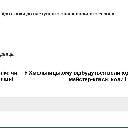
 підготовки до наступного опалювального сезону
довець.
ніч: чи
У Хмельницькому відбудуться велико
ччині
майстер-класи: коли і