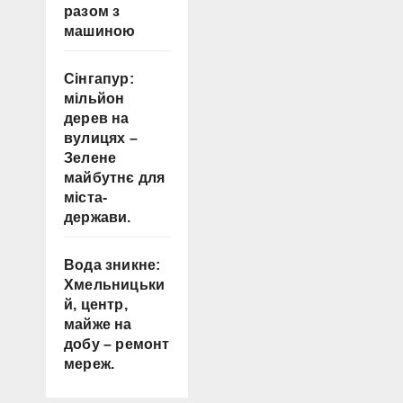
разом з
машиною
Сінгапур:
мільйон
дерев на
вулицях –
Зелене
майбутнє для
міста-
держави.
Вода зникне:
Хмельницьки
й, центр,
майже на
добу – ремонт
мереж.