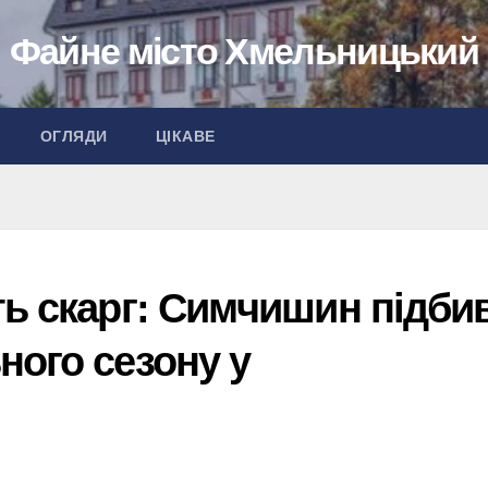
Файне місто Хмельницький
ОГЛЯДИ
ЦІКАВЕ
ть скарг: Симчишин підби
ного сезону у