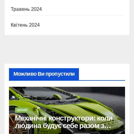
Травень 2024
Квітень 2024
Можливо Ви пропустили
ЦІКАВЕ
Механічні конструктори: коли
людина будує себе разом з
машиною