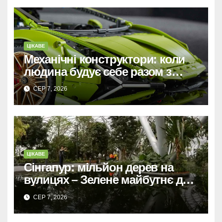
ЦІКАВЕ
Механічні конструктори: коли
людина будує себе разом з
машиною
СЕР 7, 2026
ЦІКАВЕ
Сінгапур: мільйон дерев на
вулицях – Зелене майбутнє для
міста-держави.
СЕР 7, 2026