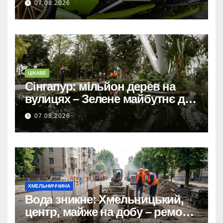
07.08.2026
ЦІКАВЕ
Сінгапур: мільйон дерев на
вулицях – Зелене майбутнє для
міста-держави.
07.08.2026
ХМЕЛЬНИЧЧИНА
Вода зникне: Хмельницький,
центр, майже на добу – ремонт