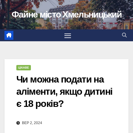
Перейти
Файне місто Хмельницький
до
вмісту
ЦІКАВЕ
Чи можна подати на
аліменти, якщо дитині
є 18 років?
ВЕР 2, 2024