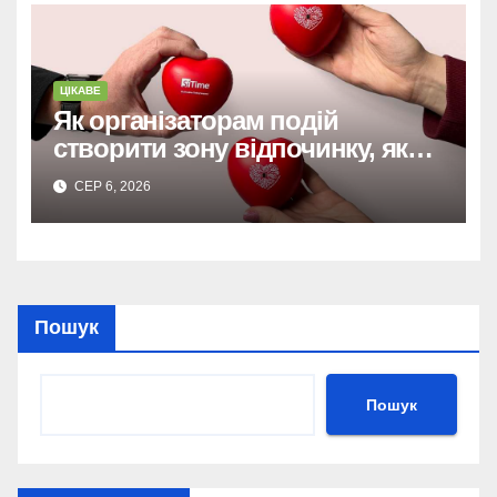
ЦІКАВЕ
Як організаторам подій
створити зону відпочинку, яку
запам’ятають гості
СЕР 6, 2026
Пошук
Пошук