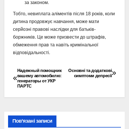
за законом.
Тобто, невиплата аліментів після 18 років, коли
дитина продовжує навчання, може мати
серйозні правові наслідки для батьків-
боржників. Це може призвести до штрафів,
обмеження прав та навіть кримінальної
відповідальності.
Надежный помощник
Основні та додаткові
Навігація
вашему автомобилю:
симптоми депресії
генераторы от УКР
записів
ПАРТС
Пов’язані записи