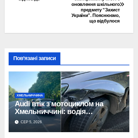
записів
оновлення шкільного
предмету “Захист
України”. Пояснюємо,
що відбулося
Пов’язані записи
ХМЕЛЬНИЧЧИНА
Audi втік з мотоциклом на
Хмельниччині: водія
затримано.
СЕР 5, 2026