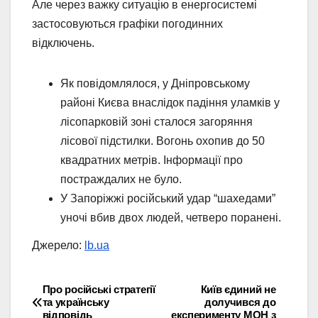
Але через важку ситуацію в енергосистемі
застосовуються графіки погодинних
відключень.
Як повідомлялося, у Дніпровському
районі Києва внаслідок падіння уламків у
лісопарковій зоні сталося загоряння
лісової підстилки. Вогонь охопив до 50
квадратних метрів. Інформації про
постраждалих не було.
У Запоріжжі російський удар “шахедами”
уночі вбив двох людей, четверо поранені.
Джерело:
lb.ua
Про російські стратегії
Київ єдиний не
Навігація
та українську
долучився до
відповідь
експерименту МОН з