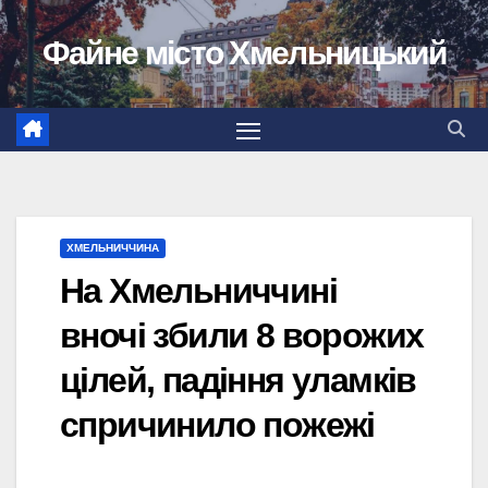
Перейти
Файне місто Хмельницький
до
вмісту
ХМЕЛЬНИЧЧИНА
​На Хмельниччині
вночі збили 8 ворожих
цілей, падіння уламків
спричинило пожежі