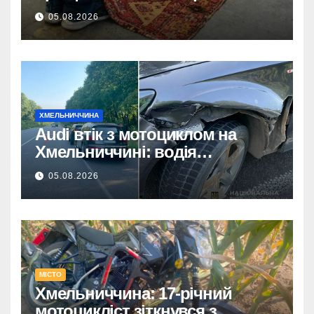
покриттям та обираємо тренди
05.08.2026
сучасних інтер’єрів
ХМЕЛЬНИЧЧИНА
Audi втік з мотоциклом на
Хмельниччині: водія
затримано.
05.08.2026
МІСТО
Хмельниччина: 17-річний
мотоцикліст зіткнувся з