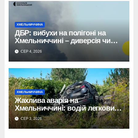
ХМЕЛЬНИЧЧИНА
ДБР: вибухи на полігоні на
Хмельниччині – диверсія чи
порушення правил?
СЕР 4, 2026
ХМЕЛЬНИЧЧИНА
Жахлива аварія на
Хмельниччині: водій легковика
загинув, пасажирку
СЕР 3, 2026
госпіталізовано.