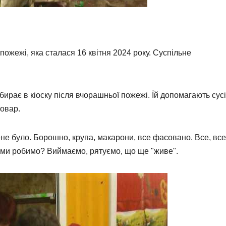
ожежі, яка сталася 16 квітня 2024 року. Суспільне
рає в кіоску після вчорашньої пожежі. Їй допомагають сусі
товар.
ене було. Борошно, крупа, макарони, все фасовано. Все, все
о ми робимо? Виймаємо, рятуємо, що ще "живе".