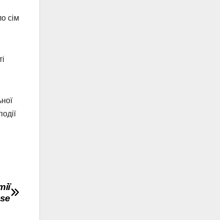
о сім
ті
ьної
події
тії
se