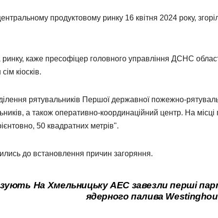
ентральному продуктовому ринку 16 квітня 2024 року, згоріл
 ринку, каже пресофіцер головного управління ДСНС облас
сім кіосків.
ідділення рятувальників Першої державної пожежно-рятувал
льників, а також оперативно-координаційний центр. На місці 
рієнтовно, 50 квадратних метрів".
вились до встановлення причин загоряння.
озують
На Хмельницьку АЕС завезли перші пар
ядерного палива Westinghou