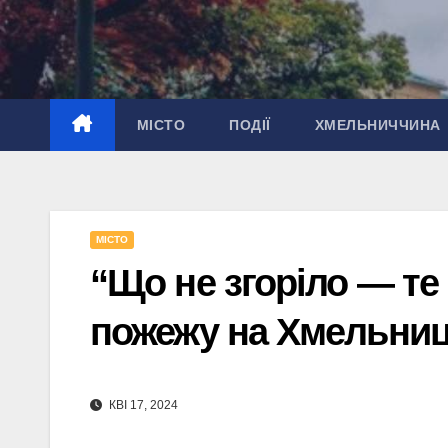
Перейти
до
вмісту
МІСТО
ПОДІЇ
ХМЕЛЬНИЧЧИНА
МІСТО
“Що не згоріло — те
пожежу на Хмельниц
КВІ 17, 2024