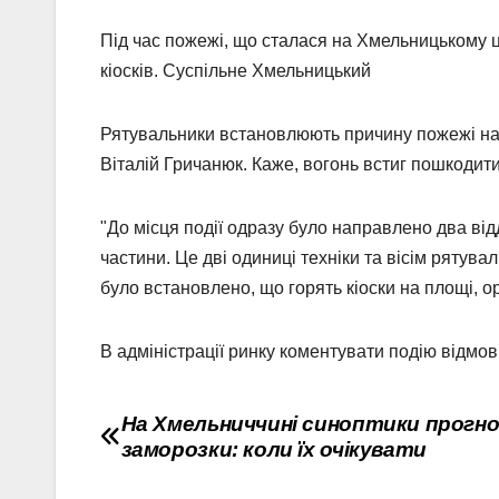
Під час пожежі, що сталася на Хмельницькому ц
кіосків. Суспільне Хмельницький
Рятувальники встановлюють причину пожежі на
Віталій Гричанюк. Каже, вогонь встиг пошкодити 
"До місця події одразу було направлено два в
частини. Це дві одиниці техніки та вісім рятува
було встановлено, що горять кіоски на площі, о
В адміністрації ринку коментувати подію відмо
Навігація
На Хмельниччині синоптики прогн
заморозки: коли їх очікувати
записів