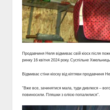
Продавчиня Неля відмиває свій кіоск після по
ринку 16 квітня 2024 року. Суспільне Хмельниц
Відмиває стіни кіоску від кіптяви продавчиня Н
"Вже все, зачинятися мала, туди дивлюся – вогон
повиносили. Пляшки з олією попалилися".