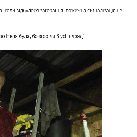
а, коли відбулося загорання, пожежна сигналізація не
о Неля була, бо згоріли б усі підряд".