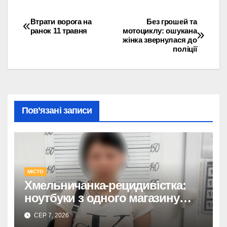
Втрати ворога на
Без грошей та
Навігація
ранок 11 травня
мотоциклу: ошукана
жінка звернулася до
записів
поліції
Пов’язані записи
МІСТО
Хмельничанка-рецидивістка:
ноутбуки з одного магазину
крала двічі
СЕР 7, 2026