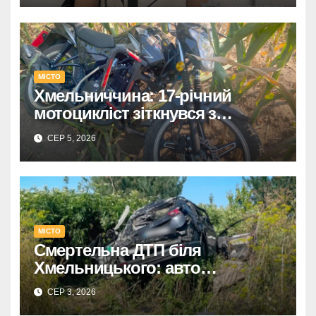
МІСТО
Хмельниччина: 17-річний
мотоцикліст зіткнувся з
КАМАЗом – є постраждалий.
СЕР 5, 2026
МІСТО
Смертельна ДТП біля
Хмельницького: авто
перекинулося, загинув водій,
СЕР 3, 2026
травмовано його дружину.