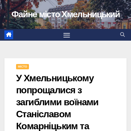
Перейти
Файне місто Хмельницький
до
вмісту
МІСТО
У Хмельницькому
попрощалися з
загиблими воїнами
Станіславом
Комарніцьким та