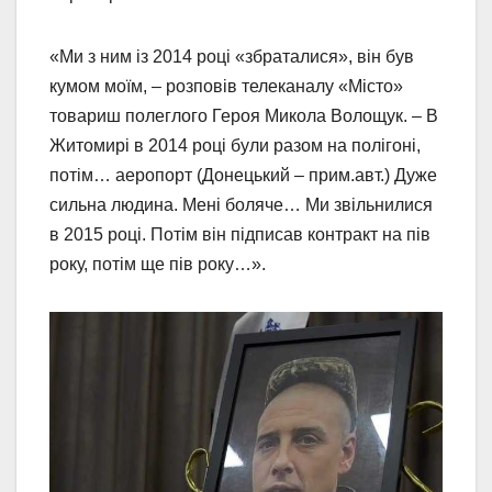
«Ми з ним із 2014 році «збраталися», він був
кумом моїм, – розповів телеканалу «Місто»
товариш полеглого Героя Микола Волощук. – В
Житомирі в 2014 році були разом на полігоні,
потім… аеропорт (Донецький – прим.авт.) Дуже
сильна людина. Мені боляче… Ми звільнилися
в 2015 році. Потім він підписав контракт на пів
року, потім ще пів року…».