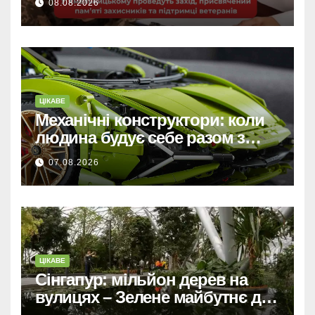
08.08.2026
ветеранів.
ЦІКАВЕ
Механічні конструктори: коли
людина будує себе разом з
машиною
07.08.2026
ЦІКАВЕ
Сінгапур: мільйон дерев на
вулицях – Зелене майбутнє для
міста-держави.