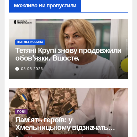
Можливо Ви пропустили
ХМЕЛЬНИЧЧИНА
Тетяні Крупі знову продовжили
обов’язки. Вшосте.
08.08.2026
ПОДІЇ
Пам’ять героїв: у
Хмельницькому відзначать
захисників та підтримають