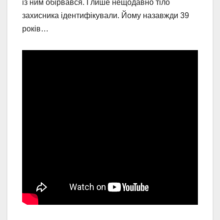
із ним обірвався. І лише нещодавно тіло
захисника ідентифікували. Йому назавжди 39
років…