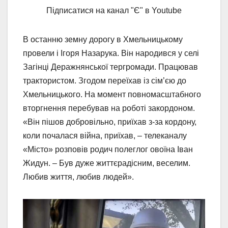
Підписатися на канал "Є" в Youtube
В останню земну дорогу в Хмельницькому
провели і Ігоря Назарука. Він народився у селі
Загінці Деражнянської тергромади. Працював
трактористом. Згодом переїхав із сім’єю до
Хмельницького. На момент повномасштабного
вторгнення перебував на роботі закордоном.
«Він пішов добровільно, приїхав з-за кордону,
коли почалася війна, приїхав, – телеканалу
«Місто» розповів родич полеглог овоїна Іван
Жидун. – Був дуже життєрадісним, веселим.
Любив життя, любив людей».